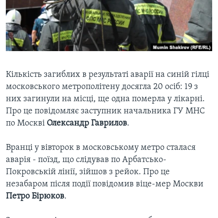
ВІДЕО
СУСПІЛЬСТВО
ТЕЛЕПРОГРАМИ
ЕКОНОМІКА
ENGLISH
ЧАС-TIME
ІСТОРІЇ УСПІХУ УКРАЇНЦІВ
БРИФІНГ ГОЛОСУ АМЕРИКИ
Learning English
СТУДІЯ ВАШИНГТОН
Кількість загиблих в результаті аварії на синій гілці
московського метрополітену досягла 20 осіб: 19 з
МИ В СОЦМЕРЕЖАХ
ВІКНО В АМЕРИКУ
них загинули на місці, ще одна померла у лікарні.
ПРАЙМ-ТАЙМ
Про це повідомляє заступник начальника ГУ МНС
по Москві
Олександр Гаврилов
.
ПОГЛЯД З ВАШИНГТОНА
Мови
Вранці у вівторок в московському метро сталася
аварія - поїзд, що слідував по Арбатсько-
Покровській лінії, зійшов з рейок. Про це
незабаром після події повідомив віце-мер Москви
Петро Бірюков
.