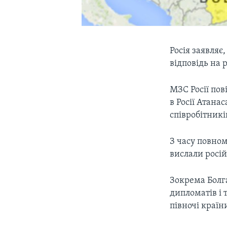
Росія заявляє
відповідь на 
МЗС Росії пов
в Росії Атана
співробітникі
З часу повном
вислали росі
Зокрема Болга
дипломатів і 
півночі країн