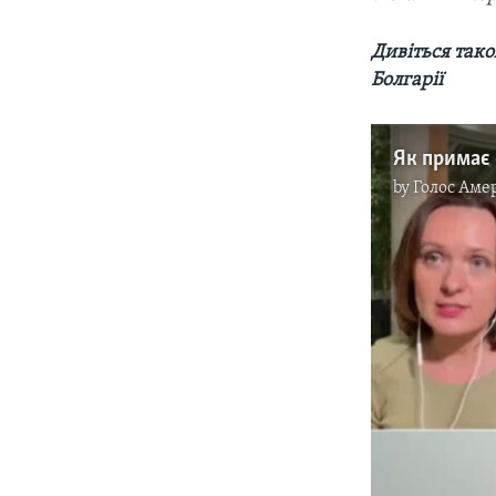
Дивіться так
Болгарії
by
Голос Аме