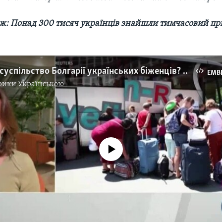
ож: Понад 300 тисяч українців знайшли тимчасовий пр
Як примає суспільство Болгарії українських біженців? Відео
EMB
рики Українською
No media source currently available