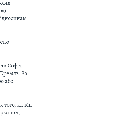
ських
оді
відносинам
істю
 як Софія
 Кремль. За
ро або
 того, як він
терміном,