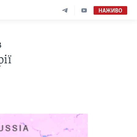
НАЖИВО
в
арії