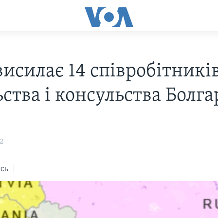
висилає 14 співробітникі
ства і консульства Болг
2
сь