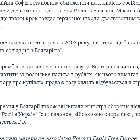
іційна Софія встановила обмеження на кількість росій
ким дозволено представляти Росію в Болгарії. Москва т
, що такий крок завдає серйозної шкоди двостороннім 
.
членом якого Болгарія є з 2007 року, заявили, що “повн
а солідарні з Болгарією”.
зпром” припинив постачання газу до Болгарії після того,
латити за російське паливо в рублях, як цього вимагав
ору про купівлю-продаж газу оплата відбувається в єв
резня у Болгарії також звільнили міністра оборони після
 Росії в Україні “спеціальною військовою операцією”, 
ується РФ.
ристані матеріали Associated Press та Radio Free Europe