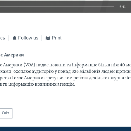
6:41
EMBED
сь
Follow us
Print
ос Америки
с Америки (VOA) надає новини та інформацію більш ніж 40 мо
ками, охоплює аудиторію у понад 326 мільйонів людей щотижн
рства Голос Америки є результатом роботи декількох журналіст
тити інформацію новинних агенцій.
Світ