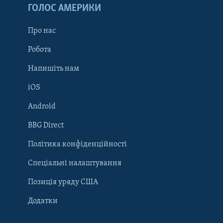
ГОЛОС АМЕРИКИ
Про нас
Робота
Напишіть нам
iOS
Android
Learning English
BBG Direct
Політика конфіденційності
МИ В СОЦМЕРЕЖАХ
Спеціальні налаштування
Позиція уряду США
Додатки
Мови