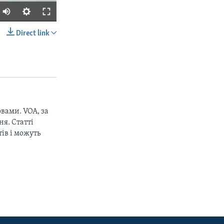
Direct link
SHARE
вами. VOA, за
я. Статті
ів і можуть
px
width