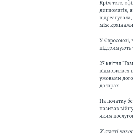
Крім того, оф
дипломатів, я
відреагувала
між країнами
У Євросоюзі, 
підтримують т
27 квітня “Га
відмовилася п
умовами догов
доларах.
На початку бе
називав війну
яким послугов
У статті вико