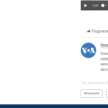
0:00
Поділити
Гол
Голо
оцін
авто
міс
This item is part of
Актуально