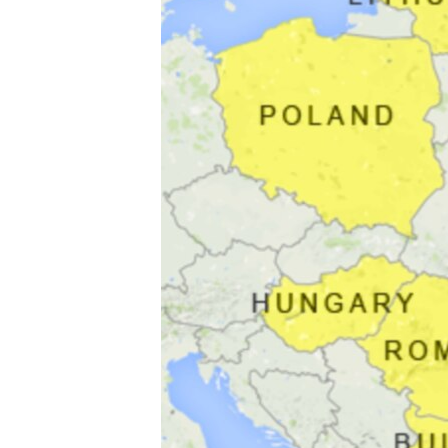
СУСПІЛЬСТВО
ТЕЛЕПРОГРАМИ
ЕКОНОМІКА
ENGLISH
ЧАС-TIME
ІСТОРІЇ УСПІХУ УКРАЇНЦІВ
БРИФІНГ ГОЛОСУ АМЕРИКИ
СТУДІЯ ВАШИНГТОН
ВІКНО В АМЕРИКУ
ПРАЙМ-ТАЙМ
ПОГЛЯД З ВАШИНГТОНА