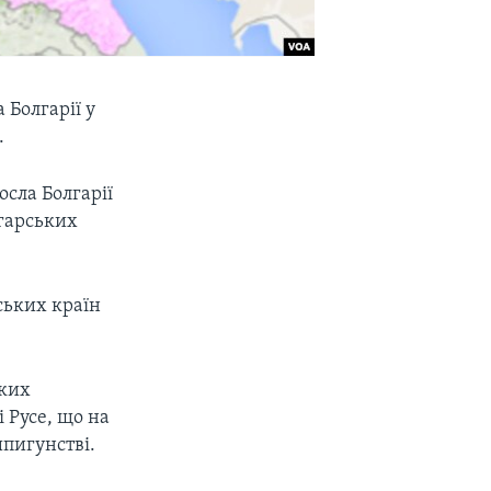
 Болгарії у
.
осла Болгарії
лгарських
ських країн
ьких
і Русе, що на
шпигунстві.