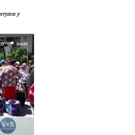
итулок у
ED
SHARE