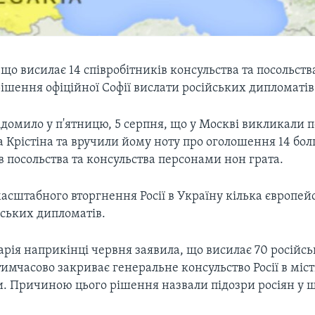
, що висилає 14 співробітників консульства та посольства
рішення офіційної Софії вислати російських дипломатів
ідомило у п'ятницю, 5 серпня, що у Москві викликали п
са Крістіна та вручили йому ноту про оголошення 14 бо
в посольства та консульства персонами нон грата.
асштабного вторгнення Росії в Україну кілька європей
йських дипломатів.
рія наприкінці червня заявила, що висилає 70 російс
тимчасово закриває генеральне консульство Росії в міст
и. Причиною цього рішення назвали підозри росіян у 