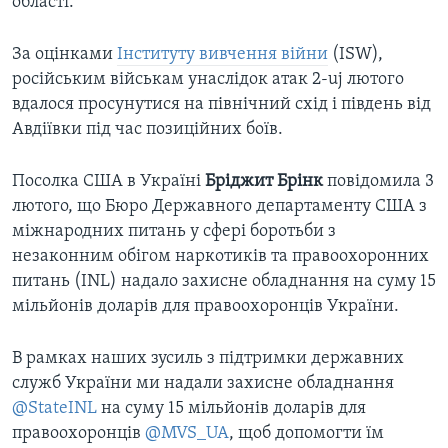
області.
За оцінками
Інституту вивчення війни
(ISW),
російським військам унаслідок атак 2-uj лютого
вдалося просунутися на північний схід і південь від
Авдіївки під час позиційних боїв.
Посолка США в Україні
Бріджит Брінк
повідомила 3
лютого, що Бюро Державного департаменту США з
міжнародних питань у сфері боротьби з
незаконним обігом наркотиків та правоохоронних
питань (INL) надало захисне обладнання на суму 15
мільйонів доларів для правоохоронців України.
В рамках наших зусиль з підтримки державних
служб України ми надали захисне обладнання
@StateINL
на суму 15 мільйонів доларів для
правоохоронців
@MVS_UA
, щоб допомогти їм