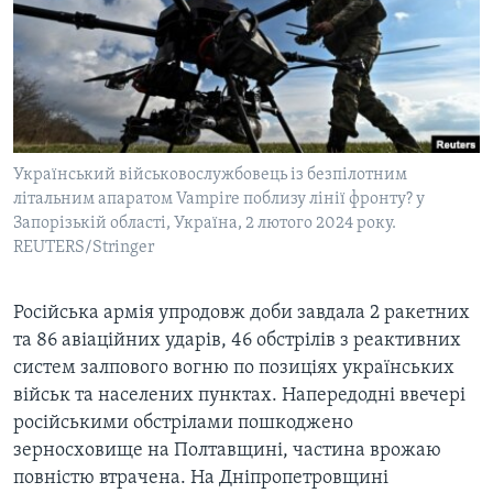
ВІДЕО
СУСПІЛЬСТВО
ТЕЛЕПРОГРАМИ
ЕКОНОМІКА
ENGLISH
ЧАС-TIME
ІСТОРІЇ УСПІХУ УКРАЇНЦІВ
БРИФІНГ ГОЛОСУ АМЕРИКИ
Learning English
СТУДІЯ ВАШИНГТОН
Український військовослужбовець із безпілотним
МИ В СОЦМЕРЕЖАХ
літальним апаратом Vampire поблизу лінії фронту? у
ВІКНО В АМЕРИКУ
Запорізькій області, Україна, 2 лютого 2024 року.
ПРАЙМ-ТАЙМ
REUTERS/Stringer
ПОГЛЯД З ВАШИНГТОНА
Мови
Російська армія упродовж доби завдала 2 ракетних
та 86 авіаційних ударів, 46 обстрілів з реактивних
систем залпового вогню по позиціях українських
військ та населених пунктах. Напередодні ввечері
російськими обстрілами пошкоджено
зерносховище на Полтавщині, частина врожаю
повністю втрачена. На Дніпропетровщині