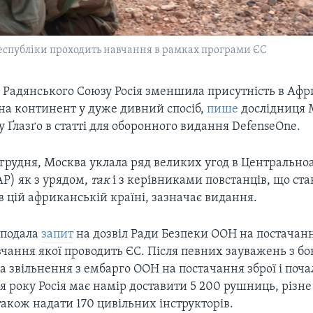
спубліки проходить навчання в рамках програми ЄС
 Радянського Союзу Росія зменшила присутність в Афри
 на континент у дуже дивний спосіб,
пише
дослідниця 
у Ґлазґо в статті для оборонного видання DefenseOne.
грудня, Москва уклала ряд великих угод в Центральн
АР) як з урядом,
так
і з керівниками повстанців, що ст
 в цій африканській країні, зазначає видання.
я подала
запит
на дозвіл Ради Безпеки ООН на постачанн
вчання якої проводить ЄС. Після певних зауважень з бо
а звільнення з ембарго ООН на постачання зброї і поча
ця року Росія має намір доставити 5 200 рушниць, різне
також надати 170 цивільних інструкторів.