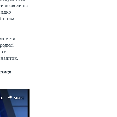
ти дозволи на
видко
и іншим
ла мета
ародної
о є
аналітик.
пниця
ED
SHARE