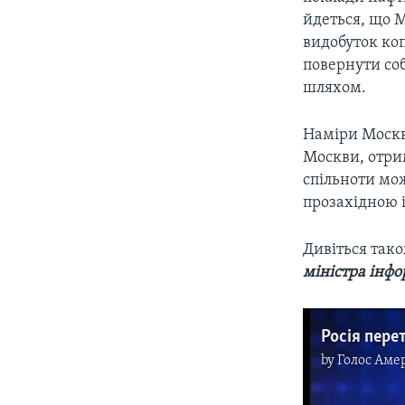
йдеться, що 
видобуток ко
повернути со
шляхом.
Наміри Москви
Москви, отрим
спільноти мож
прозахідною і
Дивіться так
міністра інф
by
Голос Аме