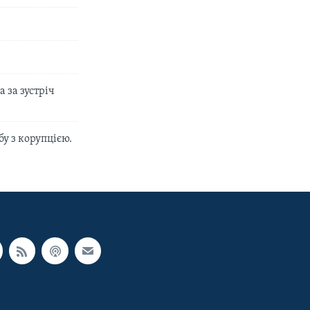
 за зустріч
у з корупцією.