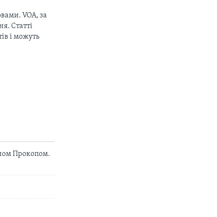
вами. VOA, за
px
width
я. Статті
ів і можуть
аном Прокопом.