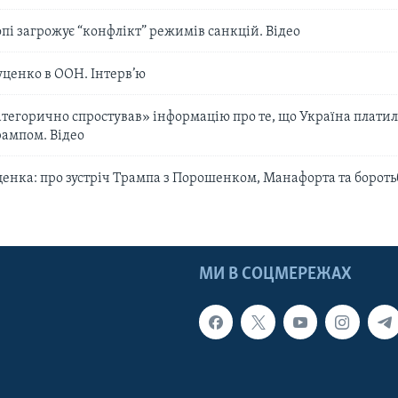
пі загрожує “конфлікт” режимів санкцій. Відео
уценко в ООН. Інтерв’ю
егорично спростував» інформацію про те, що Україна платила
ампом. Відео
енка: про зустріч Трампа з Порошенком, Манафорта та боротьб
МИ В СОЦМЕРЕЖАХ