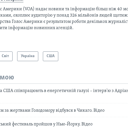
с Америки (VOA) надає новини та інформацію більш ніж 40 мо
ками, охоплює аудиторію у понад 326 мільйонів людей щотижн
рства Голос Америки є результатом роботи декількох журналіст
тити інформацію новинних агенцій.
Світ
Україна
США
емою
а США співпрацюють в енергетичній галузі – інтерв'ю з Адрі
м за жертвами Голодомору відбувся в Чикаго. Відео
ський фестиваль пройшов у Нью-Йорку. Відео