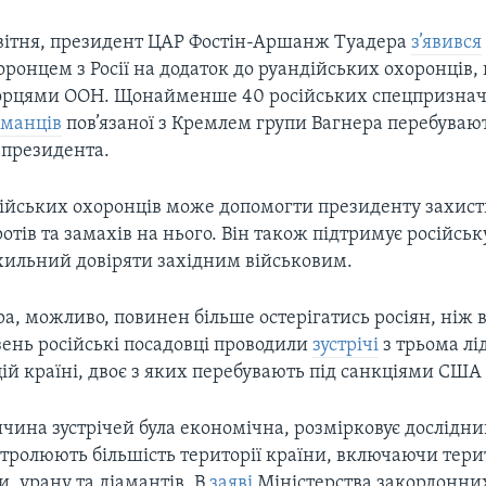
вітня, президент ЦАР Фостін-Аршанж Туадера
з’явився
ронцем з Росії на додаток до руандійських охоронців,
рцями ООН. Щонайменше 40 російських спецпризначе
манців
пов’язаної з Кремлем групи Вагнера перебувают
 президента.
сійських охоронців може допомогти президенту захист
отів та замахів на нього. Він також підтримує російськ
схильний довіряти західним військовим.
а, можливо, повинен більше остерігатись росіян, ніж ві
зень російські посадовці проводили
зустрічі
з трьома л
цій країні, двоє з яких перебувають під санкціями США
чина зустрічей була економічна, розмірковує дослідни
тролюють більшість території країни, включаючи терит
, урану та діамантів. В
заяві
Міністерства закордонних