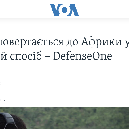
 повертається до Африки 
й спосіб – DefenseOne
8
сь