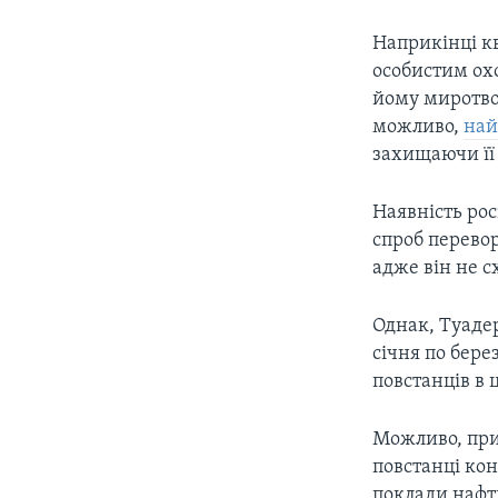
Наприкінці к
особистим охо
йому миротво
можливо,
най
захищаючи її
Наявність ро
спроб перевор
адже він не 
Однак, Туадер
січня по бере
повстанців в 
Можливо, при
повстанці кон
поклади нафти