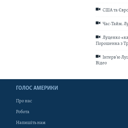
США та Євро
Час-Тайм. Л
Луценко «кат
Порошенка з Тр
Інтерв'ю Луц
Відео
ГОЛОС АМЕРИКИ
Про нас
Робота
Напишіть нам