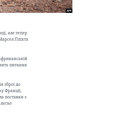
ці, але тепер
Марсел Пліхта
оафриканській
авить питання
я зброї до
ку Франції,
ла поставки з
 легке