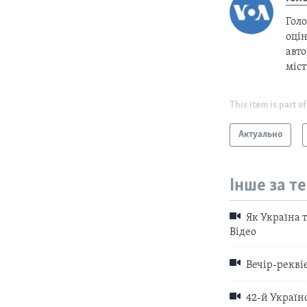
Голо
оцін
авто
міс
This item is part of
Актуально
Інше за т
Як Україна т
Відео
Вечір-реквіє
42-й Україн