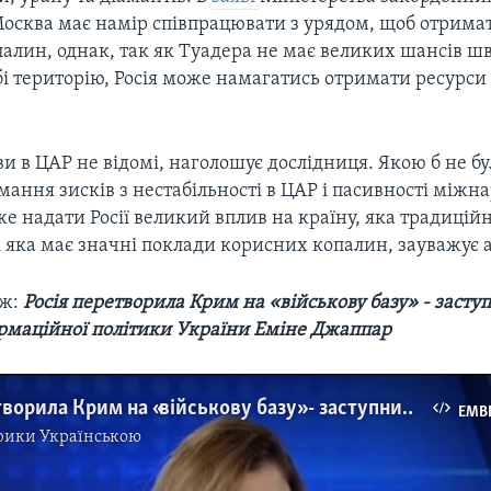
Москва має намір співпрацювати з урядом, щоб отрима
палин, однак, так як Туадера не має великих шансів ш
бі територію, Росія може намагатись отримати ресурс
 в ЦАР не відомі, наголошує дослідниця. Якою б не бу
ання зисків з нестабільності в ЦАР і пасивності міжн
е надати Росії великий вплив на країну, яка традиційн
 яка має значні поклади корисних копалин, зауважує 
ож:
Росія перетворила Крим на «військову базу» - засту
ормаційної політики України Еміне Джаппар
Росія перетворила Крим на «військову базу» - заступниця міністра інформаційної політики України Еміне Джаппар. Відео
EMB
рики Українською