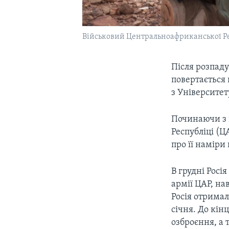
Військовий Центральноафриканської Ре
Після розпаду
повертається
з Університет
Починаючи з 
Республіці (Ц
про її наміри
В грудні Росі
армії ЦАР, на
Росія отримал
січня. До кін
озброєння, а 