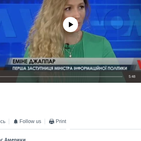
No media source currently available
5:48
EMBED
сь
Follow us
Print
ос Америки