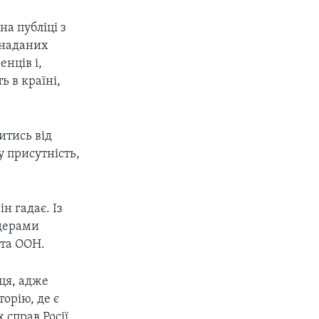
на публіці з
 наданих
нців і,
ь в країні,
итись від
у присутність,
н гадає. Із
ідерами
 та ООН.
ця, адже
орію, де є
 справ Росії