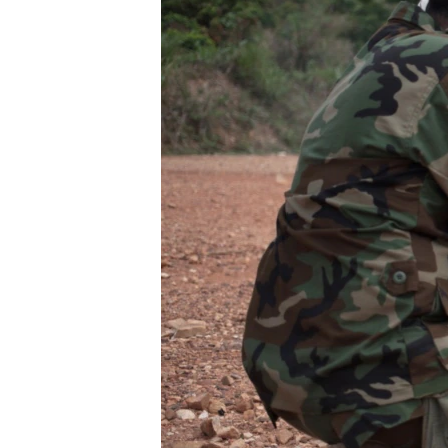
СУСПІЛЬСТВО
ТЕЛЕПРОГРАМИ
ЕКОНОМІКА
ENGLISH
ЧАС-TIME
ІСТОРІЇ УСПІХУ УКРАЇНЦІВ
БРИФІНГ ГОЛОСУ АМЕРИКИ
СТУДІЯ ВАШИНГТОН
ВІКНО В АМЕРИКУ
ПРАЙМ-ТАЙМ
ПОГЛЯД З ВАШИНГТОНА