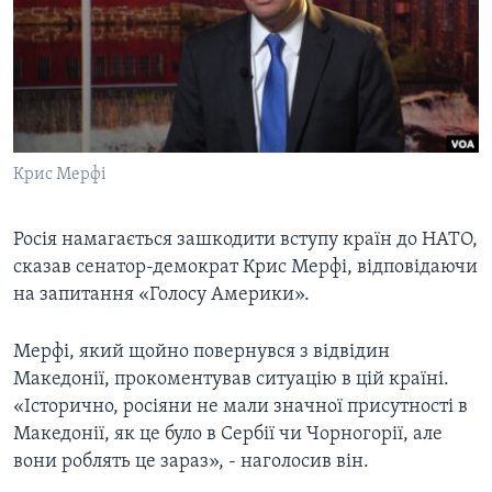
ВІДЕО
СУСПІЛЬСТВО
ТЕЛЕПРОГРАМИ
ЕКОНОМІКА
ENGLISH
ЧАС-TIME
ІСТОРІЇ УСПІХУ УКРАЇНЦІВ
БРИФІНГ ГОЛОСУ АМЕРИКИ
Learning English
СТУДІЯ ВАШИНГТОН
Крис Мерфі
МИ В СОЦМЕРЕЖАХ
ВІКНО В АМЕРИКУ
Росія намагається зашкодити вступу країн до НАТО,
ПРАЙМ-ТАЙМ
сказав сенатор-демократ Крис Мерфі, відповідаючи
ПОГЛЯД З ВАШИНГТОНА
на запитання «Голосу Америки».
Мови
Мерфі, який щойно повернувся з відвідин
Македонії, прокоментував ситуацію в цій країні.
«Історично, росіяни не мали значної присутності в
Македонії, як це було в Сербії чи Чорногорії, але
вони роблять це зараз», - наголосив він.