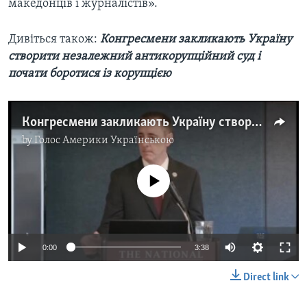
македонців і журналістів».
Дивіться також:
Конгресмени закликають Україну
створити незалежний антикорупційний суд і
почати боротися із корупцією
Конгресмени закликають Україну створити незалежний антикорупційний суд і почати боротися із корупцією. Відео
by
Голос Америки Українською
No media source currently available
0:00
3:38
Direct link