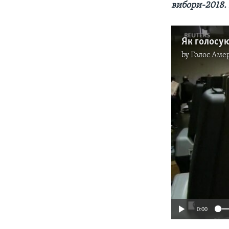
вибори-2018. 
by
Голос Аме
0:00