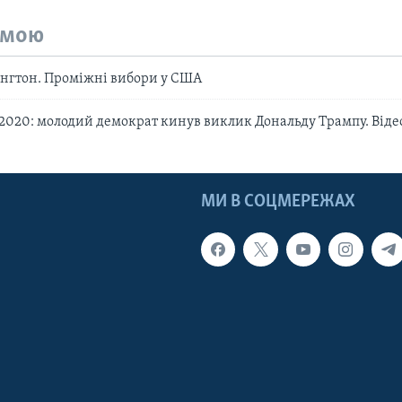
емою
нгтон. Проміжні вибори у США
2020: молодий демократ кинув виклик Дональду Трампу. Віде
МИ В СОЦМЕРЕЖАХ