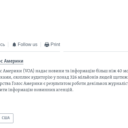
EMBED
сь
Follow us
Print
ос Америки
с Америки (VOA) надає новини та інформацію більш ніж 40 мо
ками, охоплює аудиторію у понад 326 мільйонів людей щотижн
рства Голос Америки є результатом роботи декількох журналіст
тити інформацію новинних агенцій.
США