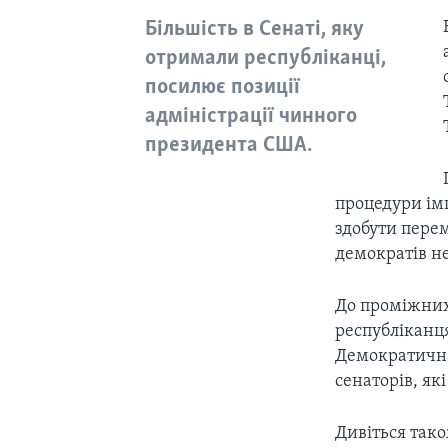
Більшість в Сенаті, яку
отримали республіканці,
посилює позиції
адміністрації чинного
президента США.​
процедури ім
здобути перем
демократів н
До проміжних 
республіканця
Демократична
сенаторів, як
Дивіться так