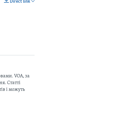
Direct link
SHARE
px
width
вами. VOA, за
я. Статті
ів і можуть