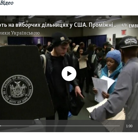
Відео
Як голосують на виборчих дільницях у США. Проміжні вибори-2018. Відео
EMB
рики Українською
No media source currently available
1:00