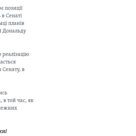
є позиції
 в Сенаті
мці планів
і Дональду
 реалізацію
асться
 Сенату, в
ись
 в той час, як
алежних
жні