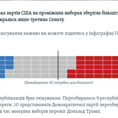
ка партія США на проміжних виборах зберігла більшіст
биралась лише третина Сенату.
олосування наживо ви можете подитись у інфографіці Г
Щонайменше 50 потрібно для більшості
убліканців була очікуваною. Переобиралось 9 республі
рати. 10 представників Демократичної партії переоби
ід час минулих виборів переміг Дональд Трамп.