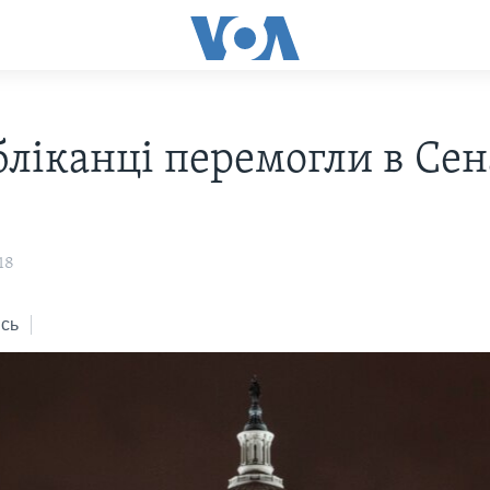
бліканці перемогли в Сен
18
сь