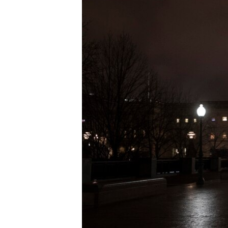
СУСПІЛЬСТВО
ТЕЛЕПРОГРАМИ
ЕКОНОМІКА
ENGLISH
ЧАС-TIME
ІСТОРІЇ УСПІХУ УКРАЇНЦІВ
БРИФІНГ ГОЛОСУ АМЕРИКИ
СТУДІЯ ВАШИНГТОН
ВІКНО В АМЕРИКУ
ПРАЙМ-ТАЙМ
ПОГЛЯД З ВАШИНГТОНА