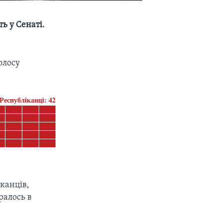
ь у Сенаті.
олосу
Республіканці:
42
канців,
ралось в