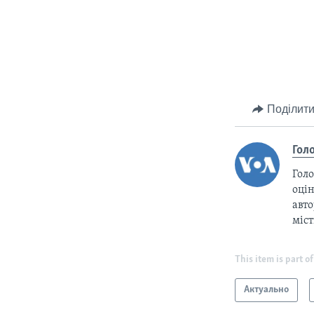
Поділити
Гол
Голо
оцін
авто
міс
This item is part of
Актуально