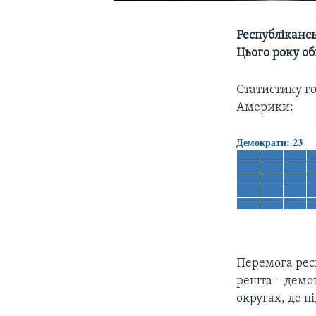
Республікансь
Цього року о
Статистику г
Америки:
Демократи:
23
Перемога респ
решта – демок
округах, де п