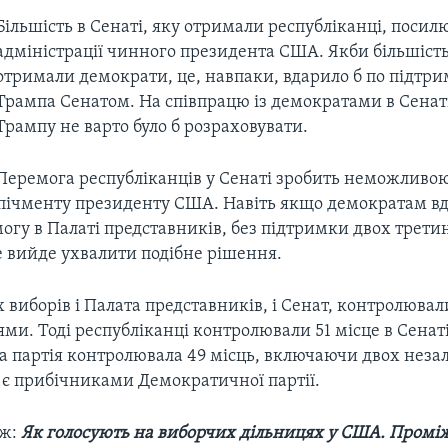
Більшість в Сенаті, яку отримали республіканці, посилю
адміністрації чинного президента США. Якби більшість
отримали демократи, це, навпаки, вдарило б по підтри
Трампа Сенатом. На співпрацю із демократами в Сенат
Трампу не варто було б розраховувати.
Перемога республіканців у Сенаті зробить неможливою
пічменту президенту США. Навіть якщо демократам вд
огу в Палаті представників, без підтримки двох третин
е вийде ухвалити подібне рішення.
виборів і Палата представників, і Сенат, контролювал
ми. Тоді республіканці контролювали 51 місце в Сенаті,
 партія контролювала 49 місць, включаючи двох нез
і є прибічниками Демократичної партії.
ож:
Як голосують на виборчих дільницях у США. Промі