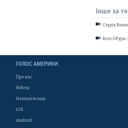
Інше за т
Студія Ваши
Бето ОРурк-
ГОЛОС АМЕРИКИ
Про нас
Робота
Напишіть нам
iOS
Android