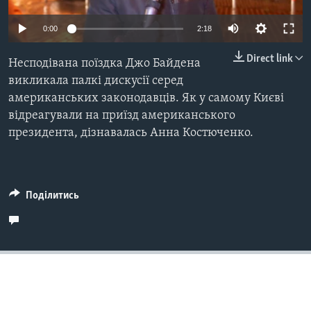
ВІДЕО
СУСПІЛЬСТВО
ТЕЛЕПРОГРАМИ
0:00
2:18
ЕКОНОМІКА
ENGLISH
ЧАС-TIME
Direct link
Несподівана поїздка Джо Байдена
ІСТОРІЇ УСПІХУ УКРАЇНЦІВ
БРИФІНГ ГОЛОСУ АМЕРИКИ
викликала палкі дискусії серед
Learning English
американських законодавців. Як у самому Києві
СТУДІЯ ВАШИНГТОН
відреагували на приїзд американського
МИ В СОЦМЕРЕЖАХ
ВІКНО В АМЕРИКУ
президента, дізнавалась Анна Костюченко.
ПРАЙМ-ТАЙМ
ПОГЛЯД З ВАШИНГТОНА
Мови
Поділитись