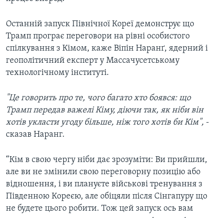
Останній запуск Північної Кореї демонструє що
Трамп програє переговори на рівні особистого
спілкування з Кімом, каже Віпін Наранґ, ядерний і
геополітичний експерт у Массачусетському
технологічному інституті.
"Це говорить про те, чого багато хто боявся: що
Трамп передав важелі Кіму, діючи так, як ніби він
хотів укласти угоду більше, ніж того хотів би Кім",
-
сказав Наранг.
“Кім в свою чергу ніби дає зрозуміти: Ви прийшли,
але ви не змінили свою переговорну позицію або
відношення, і ви плануєте військові тренування з
Південною Кореєю, але обіцяли після Сінгапуру що
не будете цього робити. Тож цей запуск ось вам