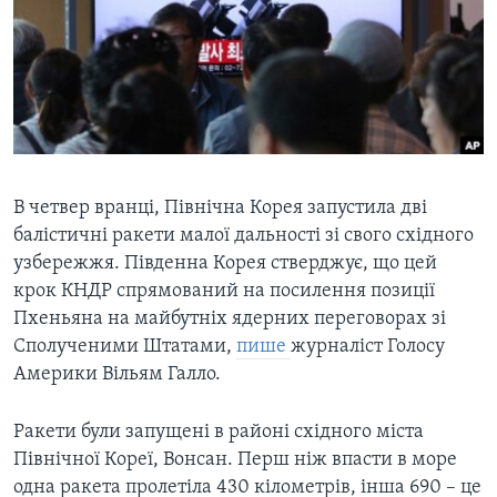
ВІДЕО
СУСПІЛЬСТВО
ТЕЛЕПРОГРАМИ
ЕКОНОМІКА
ENGLISH
ЧАС-TIME
ІСТОРІЇ УСПІХУ УКРАЇНЦІВ
БРИФІНГ ГОЛОСУ АМЕРИКИ
Learning English
СТУДІЯ ВАШИНГТОН
МИ В СОЦМЕРЕЖАХ
ВІКНО В АМЕРИКУ
В четвер вранці, Північна Корея запустила дві
балістичні ракети малої дальності зі свого східного
ПРАЙМ-ТАЙМ
узбережжя. Південна Корея стверджує, що цей
ПОГЛЯД З ВАШИНГТОНА
крок КНДР спрямований на посилення позиції
Мови
Пхеньяна на майбутніх ядерних переговорах зі
Сполученими Штатами,
пише
журналіст Голосу
Америки Вільям Галло.
Ракети були запущені в районі східного міста
Північної Кореї, Вонсан. Перш ніж впасти в море
одна ракета пролетіла 430 кілометрів, інша 690 – це