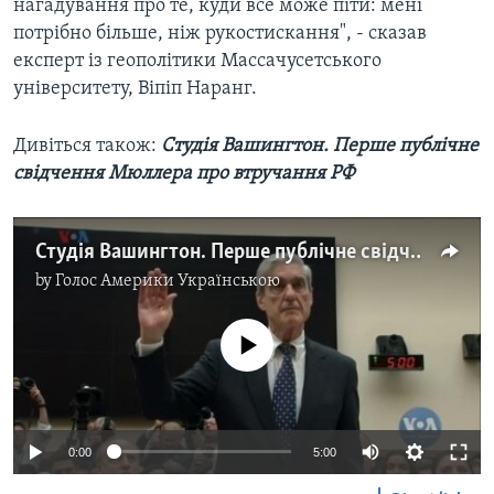
нагадування про те, куди все може піти: мені
потрібно більше, ніж рукостискання", - сказав
експерт із геополітики Массачусетського
університету, Віпіп Наранг.
Дивіться також: ​
Студія Вашингтон. Перше публічне
свідчення Мюллера про втручання РФ
Студія Вашингтон. Перше публічне свідчення Мюллера про втручання РФ
by
Голос Америки Українською
No media source currently available
0:00
5:00