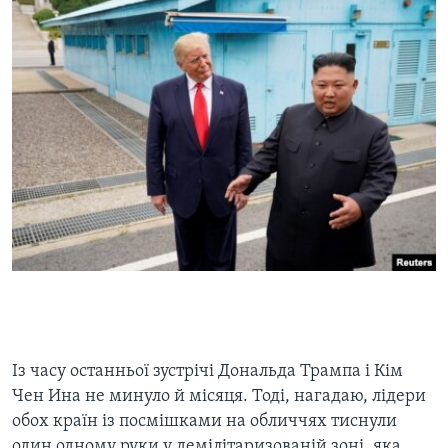
Із часу останньої зустрічі Дональда Трампа і Кім
Чен Ина не минуло й місяця. Тоді, нагадаю, лідери
обох країн із посмішками на обличчях тиснули
один одному руки у демілітаризованій зоні, яка