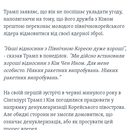
Трамп заявляє, що він не поспішає укладати угоду,
наполягаючи на тому, що його дружба з Кімом
зрештою переконає молодого північнокорейського
лідера відмовитися від своєї ядерної зброї.
"Наші відносини з Північною Кореєю дуже хороші",
- сказав Трамп в понеділок.
"Ми дійсно встановили
хороші відносини з Кім Чен Ином. Для мене
особисто. Ніяких ракетних випробувань. Ніяких
ракетних випробувань.”
На своїй першій зустрічі в червні минулого року в
Сінгапурі Трамп і Кім погодилися працювати у
напрямку денуклеаризації Корейського півострова.
Але обидві сторони не змогли домовитися, що
означає денуклеризація, або як просувати цей
процес вперед.