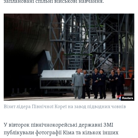
заплановані спільні військові навчання.
Візит лідера Північної Кореї на завод підводних човнів
У вівторок північнокорейські державні ЗМІ
публікували фотографії Кіма та кількох інших