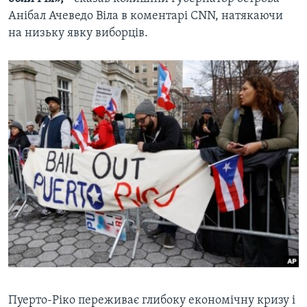
Анібал Ачеведо Віла в коментарі CNN, натякаючи
на низьку явку виборців.
Пуерто-Ріко переживає глибоку економічну кризу і