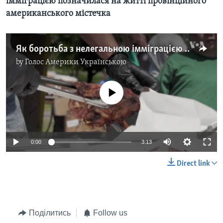
імміграцією позначилася на житті провінційного
американського містечка
Як боротьба з нелегальною імміграцією позначилася на житті провінційного американського містечка. Відео
by
Голос Америки Українською
No media source currently available
0:00
3:13
Direct link
Поділитись
Follow us