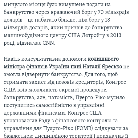
минулого місяця було вимушене подати на
банкрутство через вражаючий борг у 70 мільярдів
доларів – це набагато більше, ніж борг у 18
мільярдів доларів, який призвів до банкрутства
машинобудівного центру США Детройту в 2013
році, відзначає CNN.
Навіть консультативна допомоги
колишнього
міністра фінансів України пані Наталії Яресько
не
змогла відвернути банкрутство. Для того, щоб
отримати захист від позовів кредиторів, Конгрес
США ввів можливість окремої процедури
банкрутства, але, натомість, Пуерто-Ріко мусило
поступитись самостійністю в управлінні
державними фінансами. Конгрес США
уповноважив Раду з фінансового контролю та
управління для Пуерто-Ріко (FOMB) слідкувати за
бюджетною дисципліною території і призначив її