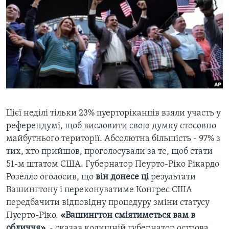
ВІДЕО
СУСПІЛЬСТВО
ТЕЛЕПРОГРАМИ
ЕКОНОМІКА
ENGLISH
ЧАС-TIME
ІСТОРІЇ УСПІХУ УКРАЇНЦІВ
БРИФІНГ ГОЛОСУ АМЕРИКИ
Learning English
СТУДІЯ ВАШИНГТОН
МИ В СОЦМЕРЕЖАХ
ВІКНО В АМЕРИКУ
ПРАЙМ-ТАЙМ
Цієї неділі тільки 23% пуерторіканців взяли участь у
референдумі, щоб висловити свою думку стосовно
ПОГЛЯД З ВАШИНГТОНА
майбутнього території. Абсолютна більшість - 97% з
Мови
тих, хто прийшов, проголосували за те, щоб стати
51-м штатом США. Губернатор Пеурто-Ріко Рікардо
Розелло оголосив, що
він донесе ці
результати
Вашингтону і переконуватиме Конгрес США
передбачити відповідну процедуру зміни статусу
Пуерто-Ріко.
«Вашингтон сміятиметься вам в
обличчя»,
- сказав колишній губернатор острова