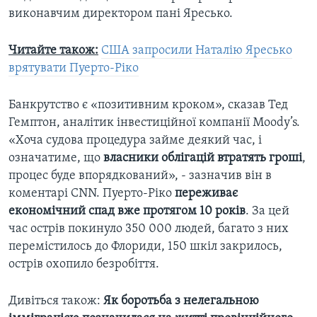
виконавчим директором пані Яресько.
Читайте також:
США запросили Наталію Яресько
врятувати Пуерто-Ріко
Банкрутство є «позитивним кроком», сказав Тед
Гемптон, аналітик інвестиційної компанії Moody’s.
«Хоча судова процедура займе деякий час, і
означатиме, що
власники облігацій втратять гроші
,
процес буде впорядкований», - зазначив він в
коментарі CNN. Пуерто-Ріко
переживає
економічний спад вже протягом 10 років
. За цей
час острів покинуло 350 000 людей, багато з них
перемістилось до Флориди, 150 шкіл закрилось,
острів охопило безробіття.
Дивіться також:
Як боротьба з нелегальною