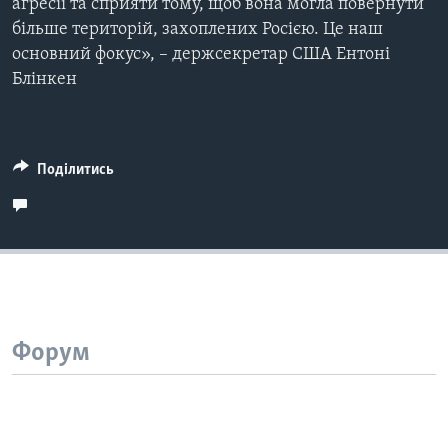
агресії та сприяти тому, щоб вона могла повернути
більше територій, захоплених Росією. Це наш
основний фокус», – держсекретар США Ентоні
Блінкен
Поділитись
Форум