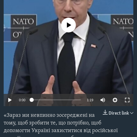
ВІДЕО
СУСПІЛЬСТВО
ТЕЛЕПРОГРАМИ
ЕКОНОМІКА
ENGLISH
ЧАС-TIME
No media source currently available
ІСТОРІЇ УСПІХУ УКРАЇНЦІВ
БРИФІНГ ГОЛОСУ АМЕРИКИ
Learning English
СТУДІЯ ВАШИНГТОН
МИ В СОЦМЕРЕЖАХ
ВІКНО В АМЕРИКУ
ПРАЙМ-ТАЙМ
ПОГЛЯД З ВАШИНГТОНА
Мови
0:00
1:19
Direct link
«Зараз ми невпинно зосереджені на
тому, щоб зробити те, що потрібно, щоб
допомогти Україні захиститися від російської