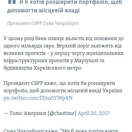
Я б хотів розширити портфоліо, щоб
допомогти місцевій владі
Президент ЄБРР Сума Чакрабарті
У цьому році банк планує вкласти від половини до
одного мільярда євро. Верхній поріг залежить від
великих проектів – у першу чергу муніципальних
інфраструктурних проектів у Маріуполі та
будівництва Харківського метро.
Президент ЄБРР каже, що хотів би розширити
портфоліо, щоб допомогти місцевій владі України
pic.twitter.com/FDuz5YWpAN
— Голоc Амepики (@chastime)
April 20, 2017
Сума Чакрабарті каже: "Ми б дуже хотіли взяти