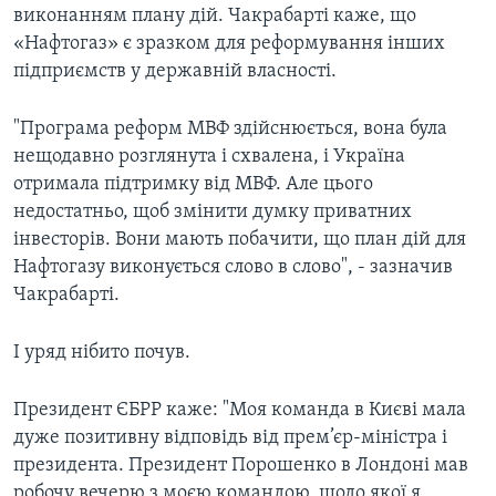
виконанням плану дій. Чакрабарті каже, що
«Нафтогаз» є зразком для реформування інших
підприємств у державній власності.
"Програма реформ МВФ здійснюється, вона була
нещодавно розглянута і схвалена, і Україна
отримала підтримку від МВФ. Але цього
недостатньо, щоб змінити думку приватних
інвесторів. Вони мають побачити, що план дій для
Нафтогазу виконується слово в слово", - зазначив
Чакрабарті.
І уряд нібито почув.
Президент ЄБРР каже: "Моя команда в Києві мала
дуже позитивну відповідь від прем’єр-міністра і
президента. Президент Порошенко в Лондоні мав
робочу вечерю з моєю командою, щодо якої я