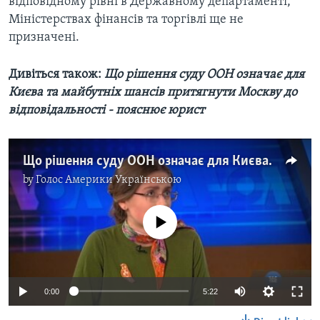
відповідному рівні в Державному департаменті,
Міністерствах фінансів та торгівлі ще не
призначені.
Дивіться також:
Що рішення суду ООН означає для
Києва та майбутніх шансів притягнути Москву до
відповідальності - пояснює юрист
Що рішення суду ООН означає для Києва та майбутніх шансів притягнути Москву до відповідальності - пояснює юрист. Відео
by
Голос Америки Українською
No media source currently available
0:00
5:22