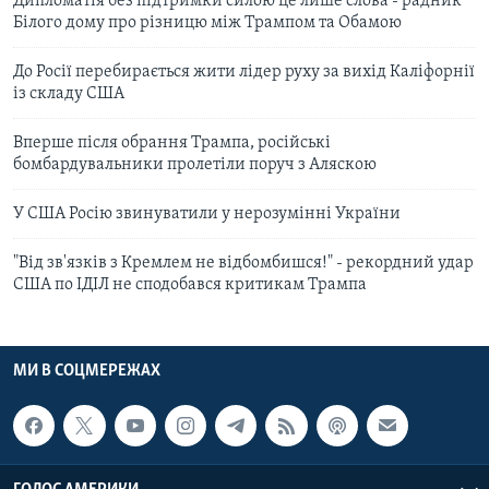
Дипломатія без підтримки силою це лише слова - радник
Білого дому про різницю між Трампом та Обамою
До Росії перебирається жити лідер руху за вихід Каліфорнії
із складу США
Вперше після обрання Трампа, російські
бомбардувальники пролетіли поруч з Аляскою
У США Росію звинуватили у нерозумінні України
"Від зв'язків з Кремлем не відбомбишся!" - рекордний удар
США по ІДІЛ не сподобався критикам Трампа
МИ В СОЦМЕРЕЖАХ