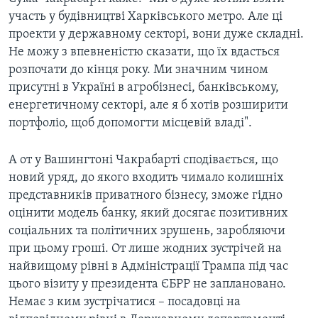
участь у будівництві Харківського метро. Але ці
проекти у державному секторі, вони дуже складні.
Не можу з впевненістю сказати, що їх вдасться
розпочати до кінця року. Ми значним чином
присутні в Україні в агробізнесі, банківському,
енергетичному секторі, але я б хотів розширити
портфоліо, щоб допомогти місцевій владі".
А от у Вашингтоні Чакрабарті сподівається, що
новий уряд, до якого входить чимало колишніх
представників приватного бізнесу, зможе гідно
оцінити модель банку, який досягає позитивних
соціальних та політичних зрушень, заробляючи
при цьому гроші. От лише жодних зустрічей на
найвищому рівні в Адміністрації Трампа під час
цього візиту у президента ЄБРР не заплановано.
Немає з ким зустрічатися – посадовці на