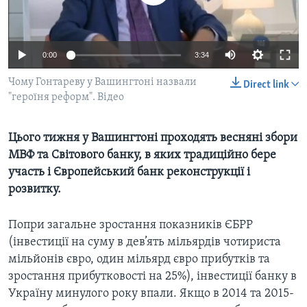
ВІДЕО
СУСПІЛЬСТВО
ТЕЛЕПРОГРАМИ
ЕКОНОМІКА
ENGLISH
ЧАС-TIME
0:00
3:34
ІСТОРІЇ УСПІХУ УКРАЇНЦІВ
БРИФІНГ ГОЛОСУ АМЕРИКИ
Чому Гонтареву у Вашингтоні назвали
Direct link
Learning English
"героїня реформ". Відео
СТУДІЯ ВАШИНГТОН
МИ В СОЦМЕРЕЖАХ
ВІКНО В АМЕРИКУ
Цього тижня у Вашингтоні проходять весняні збори
ПРАЙМ-ТАЙМ
МВФ та Світового банку, в яких традиційно бере
участь і Європейський банк реконструкції і
ПОГЛЯД З ВАШИНГТОНА
Мови
розвитку.
Попри загальне зростання показників ЄБРР
(інвестиції на суму в дев’ять мільярдів чотириста
мільйонів євро, один мільярд євро прибутків та
зростання прибутковості на 25%), інвестиції банку в
Україну минулого року впали. Якщо в 2014 та 2015-