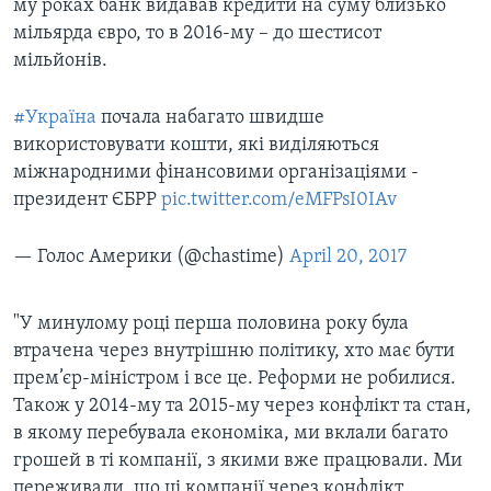
му роках банк видавав кредити на суму близько
мільярда євро, то в 2016-му – до шестисот
мільйонів.
#Україна
почала набагато швидше
використовувати кошти, які виділяються
міжнародними фінансовими організаціями -
президент ЄБРР
pic.twitter.com/eMFPsI0IAv
— Голоc Амepики (@chastime)
April 20, 2017
"У минулому році перша половина року була
втрачена через внутрішню політику, хто має бути
прем’єр-міністром і все це. Реформи не робилися.
Також у 2014-му та 2015-му через конфлікт та стан,
в якому перебувала економіка, ми вклали багато
грошей в ті компанії, з якими вже працювали. Ми
переживали, що ці компанії через конфлікт