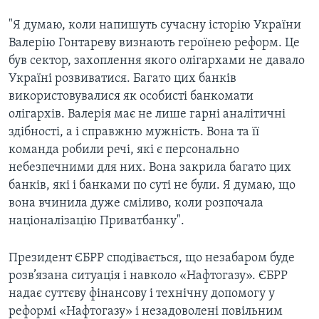
"Я думаю, коли напишуть сучасну історію України
Валерію Гонтареву визнають героїнею реформ. Це
був сектор, захоплення якого олігархами не давало
Україні розвиватися. Багато цих банків
використовувалися як особисті банкомати
олігархів. Валерія має не лише гарні аналітичні
здібності, а і справжню мужність. Вона та її
команда робили речі, які є персонально
небезпечними для них. Вона закрила багато цих
банків, які і банками по суті не були. Я думаю, що
вона вчинила дуже сміливо, коли розпочала
націоналізацію Приватбанку".
Президент ЄБРР сподівається, що незабаром буде
розв’язана ситуація і навколо «Нафтогазу». ЄБРР
надає суттєву фінансову і технічну допомогу у
реформі «Нафтогазу» і незадоволені повільним