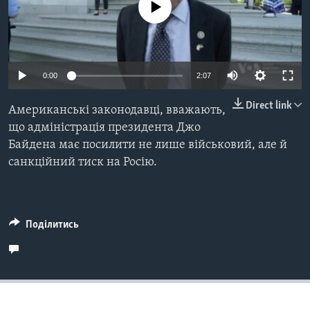
ВІДЕО
No media source currently available
СУСПІЛЬСТВО
ТЕЛЕПРОГРАМИ
ЕКОНОМІКА
ENGLISH
ЧАС-TIME
ІСТОРІЇ УСПІХУ УКРАЇНЦІВ
БРИФІНГ ГОЛОСУ АМЕРИКИ
0:00
2:07
Learning English
СТУДІЯ ВАШИНГТОН
Direct link
Американські законодавці, вважають,
МИ В СОЦМЕРЕЖАХ
ВІКНО В АМЕРИКУ
що адміністрація президента Джо
Байдена має посилити не лише військовий, але й
ПРАЙМ-ТАЙМ
санкційний тиск на Росію.
ПОГЛЯД З ВАШИНГТОНА
Мови
Поділитись