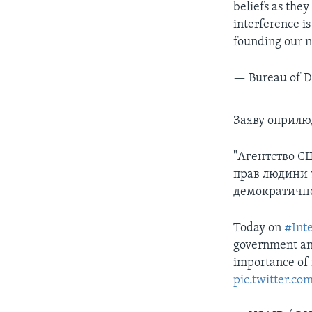
beliefs as the
interference i
founding our n
— Bureau of D
Заяву оприлю
"Агентство СШ
прав людини т
демократичног
Today on
#Int
government an
importance of 
pic.twitter.c