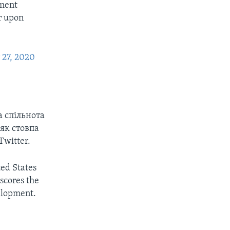
nment
r upon
 27, 2020
а спільнота
як стовпа
Twitter.
ted States
scores the
velopment.