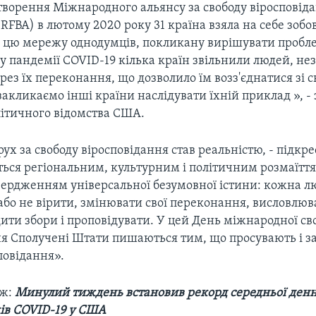
творення Міжнародного альянсу за свободу віросповіда
RFBA) в лютому 2020 року 31 країна взяла на себе зобо
 цю мережу однодумців, покликану вирішувати пробле
тку пандемії COVID-19 кілька країн звільнили людей, н
рез їх переконання, що дозволило їм возз'єднатися зі 
 закликаємо інші країни наслідувати їхній приклад », -
ітичного відомства США.
ух за свободу віросповідання став реальністю, - підкресл
ться регіональним, культурним і політичним розмаїтт
вердженням універсальної безумовної істини: кожна л
або не вірити, змінювати свої переконання, висловлю
ити збори і проповідувати. У цей День міжнародної св
ня Сполучені Штати пишаються тим, що просувають і 
повідання».
ож:
Минулий тиждень встановив рекорд середньої денно
ів COVID-19 у США