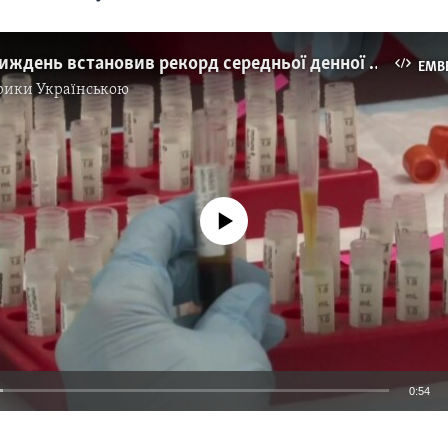
Минулий тиждень встановив рекорд середньої денної кількості нових випадків COVID-19 у США. Відео
EMB
рики Українською
No media source currently available
0:54
EMBED