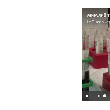
by
Голос Аме
0:00