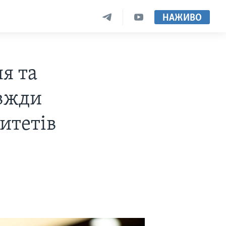
НАЖИВО
я та
авжди
итетів