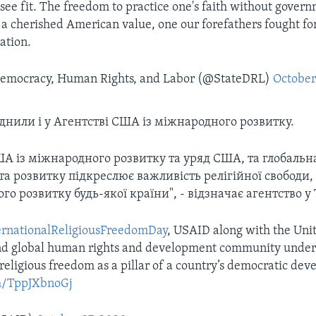
y see fit. The freedom to practice one's faith without gover
s a cherished American value, one our forefathers fought fo
ation.
emocracy, Human Rights, and Labor (@StateDRL)
October
днили і у Агентстві США із міжнародного розвитку.
А із міжнародного розвитку та уряд США, та глобальн
а розвитку підкреслює важливість релігійної свободи, 
о розвитку будь-якої країни", - відзначає агентство у 
ernationalReligiousFreedomDay
, USAID along with the Uni
d global human rights and development community under
religious freedom as a pillar of a country’s democratic de
om/TppJXbnoGj