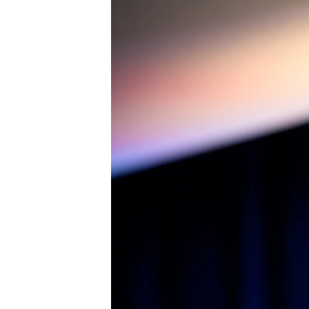
СУСПІЛЬСТВО
ТЕЛЕПРОГРАМИ
ЕКОНОМІКА
ENGLISH
ЧАС-TIME
ІСТОРІЇ УСПІХУ УКРАЇНЦІВ
БРИФІНГ ГОЛОСУ АМЕРИКИ
СТУДІЯ ВАШИНГТОН
ВІКНО В АМЕРИКУ
ПРАЙМ-ТАЙМ
ПОГЛЯД З ВАШИНГТОНА