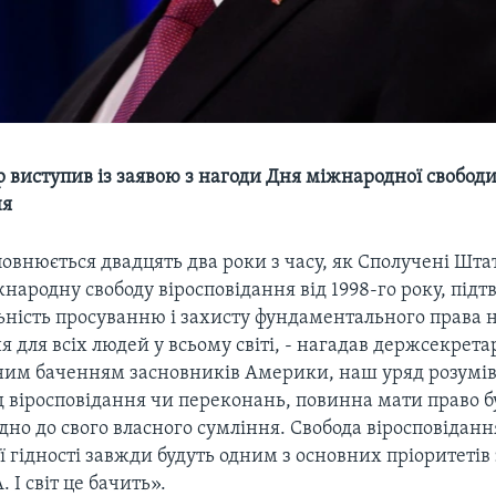
 виступив із заявою з нагоди Дня міжнародної свобод
ня
повнюється двадцять два роки з часу, як Сполучені Шт
народну свободу віросповідання від 1998-го року, під
ність просуванню і захисту фундаментального права н
я для всіх людей у всьому світі, - нагадав держсекретар
им баченням засновників Америки, наш уряд розумів,
 віросповідання чи переконань, повинна мати право б
дно до свого власного сумління. Свобода віросповіданн
 гідності завжди будуть одним з основних пріоритетів
 І світ це бачить».