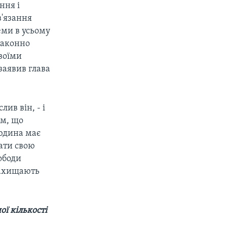
ння і
в'язання
ми в усьому
езаконно
своїми
 заявив глава
ив він, - і
ям, що
юдина має
вати свою
ободи
захищають
ї кількості