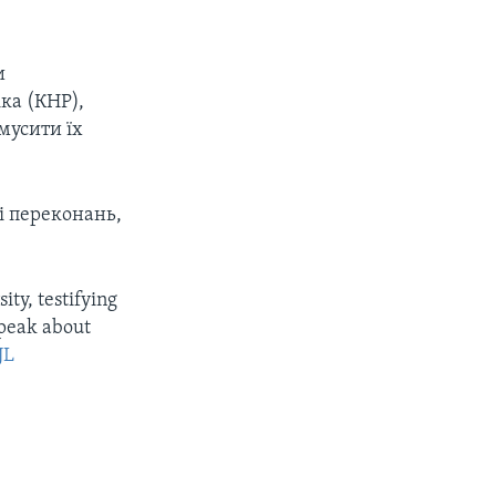
и
ка (КНР),
мусити їх
 і переконань,
ity, testifying
speak about
JL