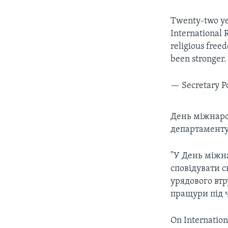
Twenty-two yea
International 
religious free
been stronger
— Secretary 
День міжнаро
департаменту
"У День міжн
сповідувати с
урядового втр
пращури під ч
On Internation