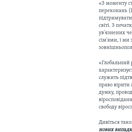
«З моменту с
переконань (I
підтримувати
світі. З поча
ув'язнених че
сім'ями, і ми
зовнішньопол
«Глобальний р
характеризує
служить підт
право вірити 
думку, провод
віросповідан
свободу вірос
Дивіться так
нових випадк