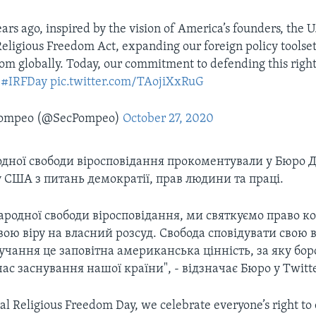
rs ago, inspired by the vision of America’s founders, the U
Religious Freedom Act, expanding our foreign policy toolse
dom globally. Today, our commitment to defending this righ
.
#IRFDay
pic.twitter.com/TAojiXxRuG
Pompeo (@SecPompeo)
October 27, 2020
дної свободи віросповідання прокоментували у Бюро 
 США з питань демократії, прав людини та праці.
ародної свободи віросповідання, ми святкуємо право к
вою віру на власний розсуд. Свобода сповідувати свою в
учання це заповітна американська цінність, за яку бо
ас заснування нашої країни", - відзначає Бюро у Twitte
al Religious Freedom Day, we celebrate everyone’s right to 