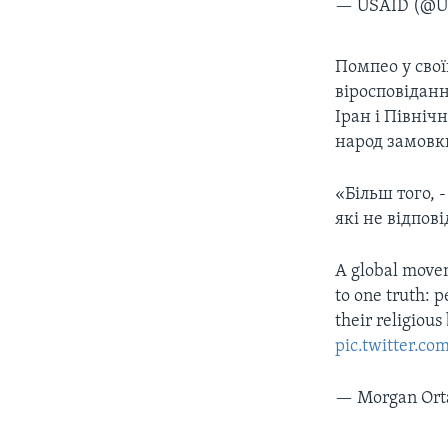
— USAID (@U
Помпео у свої
віросповіданн
Іран і Північ
народ замовкн
«Більш того, 
які не відпов
A global moveme
to one truth: 
their religious
pic.twitter.c
— Morgan Ort