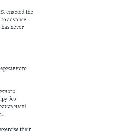
.S. enacted the
t to advance
t has never
Державного
ожного
іру без
ролись наші
r.
exercise their