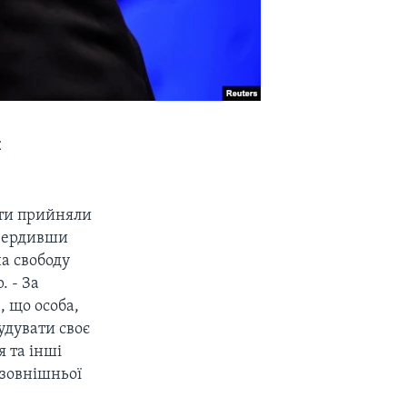
и
ати прийняли
твердивши
а свободу
. - За
 що особа,
удувати своє
я та інші
 зовнішньої