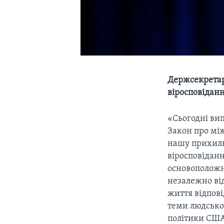
Держсекретар
віросповідан
«Сьогодні ви
Закон про між
нашу прихиль
віросповіданн
основоположн
незалежно від
життя відпові
теми людської
політики США.