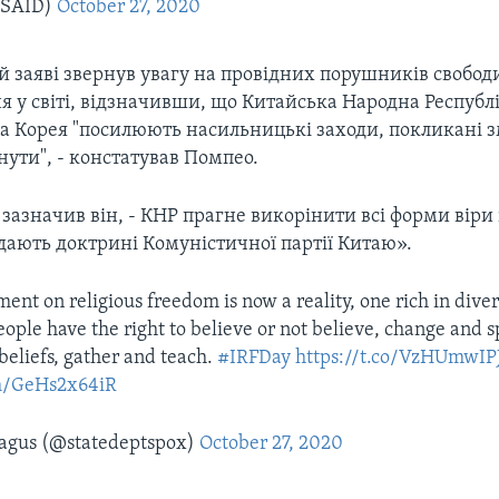
SAID)
October 27, 2020
й заяві звернув увагу на провідних порушників свобод
я у світі, відзначивши, що Китайська Народна Республі
на Корея "посилюють насильницькі заходи, покликані з
ути", - констатував Помпео.
- зазначив він, - КНР прагне викорінити всі форми віри
ідають доктрині Комуністичної партії Китаю».
nt on religious freedom is now a reality, one rich in divers
people have the right to believe or not believe, change and 
 beliefs, gather and teach.
#IRFDay
https://t.co/VzHUmwIP
om/GeHs2x64iR
agus (@statedeptspox)
October 27, 2020