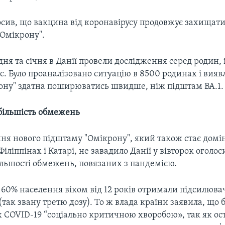
осив, що вакцина від коронавірусу продовжує захищати
"Омікрону".
ня та січня в Данії провели дослідження серед родин,
с. Було проаналізовано ситуацію в 8500 родинах і вияв
рону" здатна поширюватись швидше, ніж підштам BA.1.
 більшість обмежень
ня нового підштаму "Омікрону", який також стає дом
 Філіппінах і Катарі, не завадило Данії у вівторок оголо
ільшості обмежень, повязаних з пандемією.
 60% населення віком від 12 років отримали підсилюва
(так звану третю дозу). То ж влада країни заявила, що 
х COVID-19 “соціально критичною хворобою», так як ос