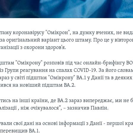
таму коронавірусу "Омікрон", на думку вчених, не вид
а оригінальний варіант цього штаму. Про це у вівторо
анізації з охорони здоров’я.
дштам "Омікрону" розповів під час онлайн-брифінгу В
із Групи реагування на спалах COVID-19. За його слова
аз у світі підштам "Омікрону" BA.1 у Данії та в деяки
нився на новіший підштам BA.2.
ись на інші країни, де BA.2 зараз випереджає, ми не
лізації , ніж очікувалося”, – зазначив Павлін.
вали свої дані на основі інформації з Данії - першої кр
 перевищив BA.1.