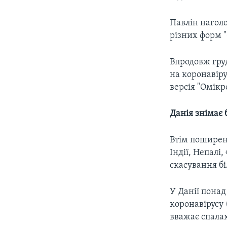
Павлін нагол
різних форм 
Впродовж груд
на коронавіру
версія "Омік
Данія знімає
Втім поширен
Індії, Непалі,
скасування б
У Данії понад
коронавірусу 
вважає спала