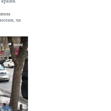
 країни.
явила
восени, чи
ED
SHARE