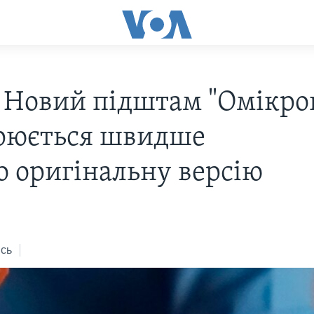
 Новий підштам "Омікро
юється швидше
го оригінальну версію
сь