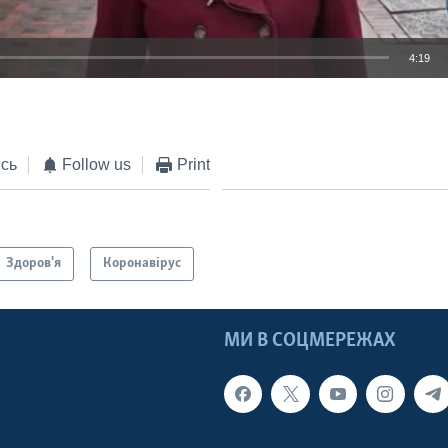
4:19
EMBED
сь
Follow us
Print
Здоров'я
Коронавірус
МИ В СОЦМЕРЕЖАХ