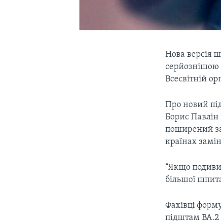
Нова версія ш
серйознішою з
Всесвітній орг
Про новий пі
Борис Павлін 
поширений зар
країнах замі
“Якщо подивит
більшої шпита
Фахівці форму
підштам BA.2