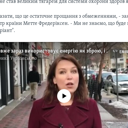
не став великим тягарем для системи охорони здоров'я
казати, що це остаточне прощання з обмеженнями, - за
тр країни Метте Фредеріксен. - Ми не знаємо, що буде 
ріант".
Як Москва вже зараз використовує енергію як зброю, і як Україна і решта Європи може від цього захиститися? Відео
EMB
рики Українською
No media source currently available