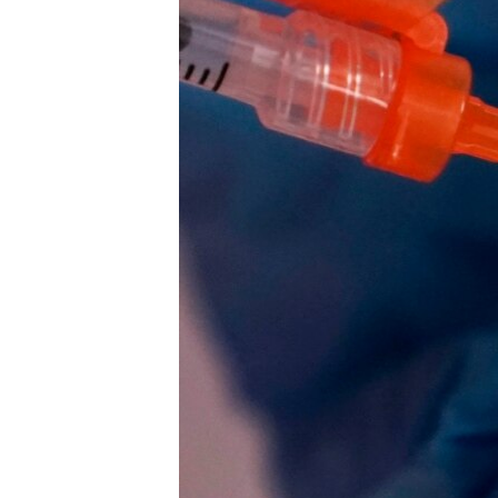
СУСПІЛЬСТВО
ТЕЛЕПРОГРАМИ
ЕКОНОМІКА
ENGLISH
ЧАС-TIME
ІСТОРІЇ УСПІХУ УКРАЇНЦІВ
БРИФІНГ ГОЛОСУ АМЕРИКИ
СТУДІЯ ВАШИНГТОН
ВІКНО В АМЕРИКУ
ПРАЙМ-ТАЙМ
ПОГЛЯД З ВАШИНГТОНА