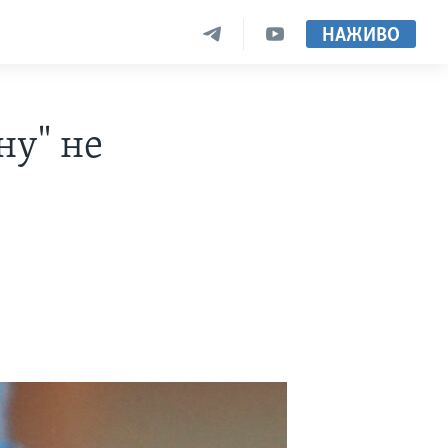
НАЖИВО
ну" не