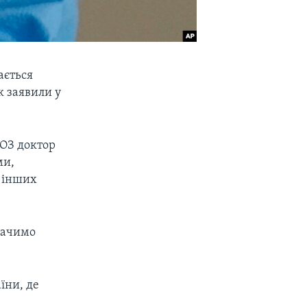
ається
к заявили у
ООЗ доктор
ми,
х інших
 бачимо
аїни, де