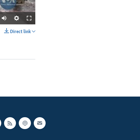
Direct link
SHARE
px
width