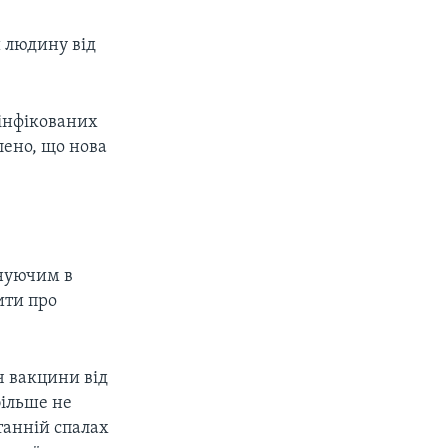
 людину від
 інфікованих
лено, що нова
інуючим в
сити про
ч вакцини від
більше не
танній спалах