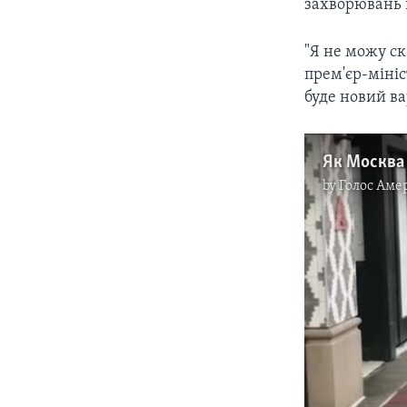
захворювань 
"Я не можу с
прем'єр-мініс
буде новий ва
by
Голос Аме