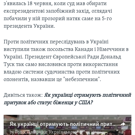
з'явилась 18 червня, коли суд мав обирати
експрезидентові запобіжний захід, оглядачі
побачили у ній прозорий натяк саме на 5-го
президента України.
Проти політичних переслідувань в Україні
виступили також посольства Канади і Німеччини в
Україні. Президент Європейської Ради Дональд
Туск так само висловився проти використання
владою системи судочинства проти політичних
опонентів, назвавши це "небезпечним".
Дивіться також:
Як українці отримують політичний
притулок або статус біженця у США?
Як українці отримують політичний притулок або статус біженця у США? Відео
by
Голос Америки Українською