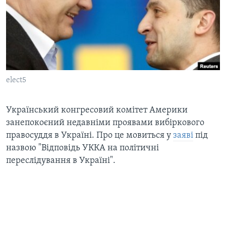
ВІДЕО
СУСПІЛЬСТВО
ТЕЛЕПРОГРАМИ
ЕКОНОМІКА
ENGLISH
ЧАС-TIME
ІСТОРІЇ УСПІХУ УКРАЇНЦІВ
БРИФІНГ ГОЛОСУ АМЕРИКИ
Learning English
СТУДІЯ ВАШИНГТОН
elect5
МИ В СОЦМЕРЕЖАХ
ВІКНО В АМЕРИКУ
Український конгресовий комітет Америки
ПРАЙМ-ТАЙМ
занепокоєний недавніми проявами вибіркового
ПОГЛЯД З ВАШИНГТОНА
правосуддя в Україні. Про це мовиться у
заяві
під
Мови
назвою "Відповідь УККА на політичні
переслідування в Україні".