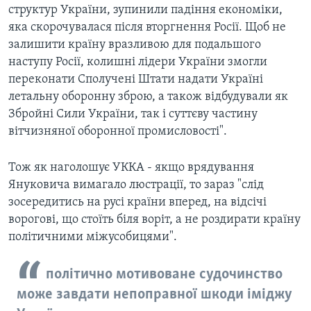
структур України, зупинили падіння економіки,
яка скорочувалася після вторгнення Росії. Щоб не
залишити країну вразливою для подальшого
наступу Росії, колишні лідери України змогли
переконати Сполучені Штати надати Україні
летальну оборонну зброю, а також відбудували як
Збройні Сили України, так і суттєву частину
вітчизняної оборонної промисловості".
Тож як наголошує УККА - якщо врядування
Януковича вимагало люстрації, то зараз "слід
зосередитись на русі країни вперед, на відсічі
ворогові, що стоїть біля воріт, а не роздирати країну
політичними міжусобицями".
політично мотивоване судочинство
може завдати непоправної шкоди іміджу