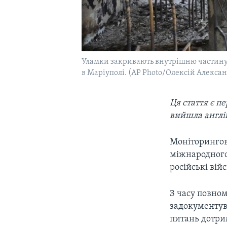
Уламки закривають внутрішню частину 
в Маріуполі. (AP Photo/Олексій Алексан
Ця стаття є 
вийшла англі
Моніторингов
міжнародного
російські ві
З часу повном
задокументува
питань дотри