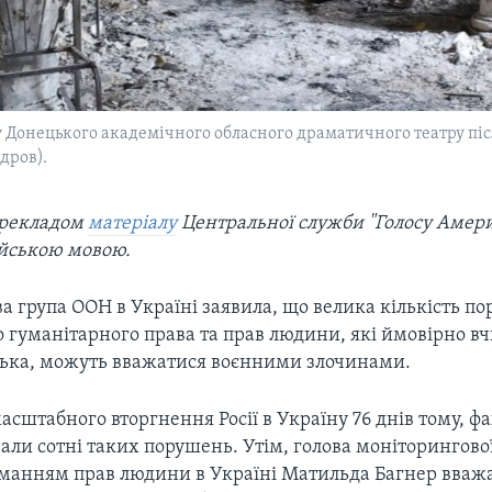
Донецького академічного обласного драматичного театру піс
дров).
перекладом
матеріалу
Центральної служби "Голосу Амери
йською мовою.
а група ООН в Україні заявила, що велика кількість п
 гуманітарного права та прав людини, які ймовірно в
йська, можуть вважатися воєнними злочинами.
асштабного вторгнення Росії в Україну 76 днів тому, ф
ли сотні таких порушень. Утім, голова моніторингової
манням прав людини в Україні Матильда Багнер вважає