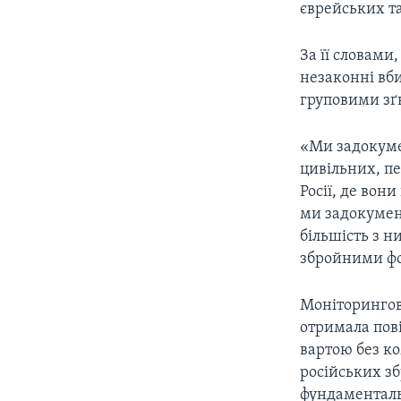
єврейських т
За її словами
незаконні вби
груповими зґ
«Ми задокуме
цивільних, пе
Росії, де вон
ми задокуме
більшість з 
збройними фо
Моніторингов
отримала пов
вартою без ко
російських з
фундаменталь