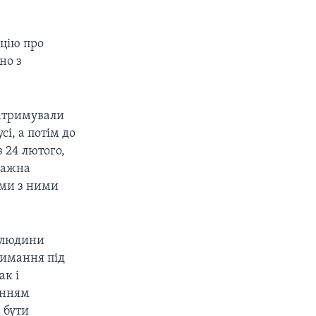
ацію про
но з
затримували
і, а потім до
з 24 лютого,
важна
ими з ними
 людини
римання під
ак і
енням
 бути