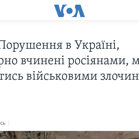
Порушення в Україні,
рно вчинені росіянами, 
тись військовими злочи
2
сь