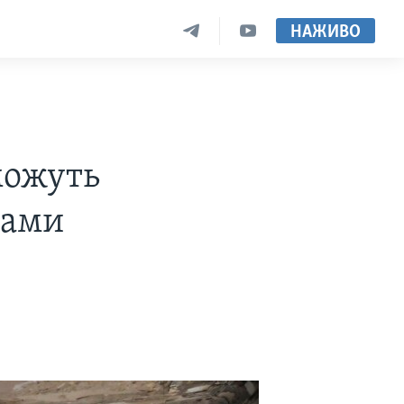
НАЖИВО
можуть
нами