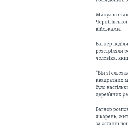
Росія донині 
Минулого тижн
Чернігівської
військами.
Багнер поділи
розстріляли р
чоловіка, яки
“Він зі сльоз
квадратних м
було настільк
дерев’яних ре
Багнер розпо
лікарень, жит
за останні п