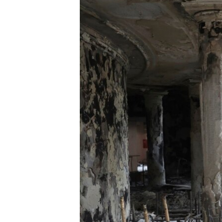
СУСПІЛЬСТВО
ТЕЛЕПРОГРАМИ
ЕКОНОМІКА
ENGLISH
ЧАС-TIME
ІСТОРІЇ УСПІХУ УКРАЇНЦІВ
БРИФІНГ ГОЛОСУ АМЕРИКИ
СТУДІЯ ВАШИНГТОН
ВІКНО В АМЕРИКУ
ПРАЙМ-ТАЙМ
ПОГЛЯД З ВАШИНГТОНА