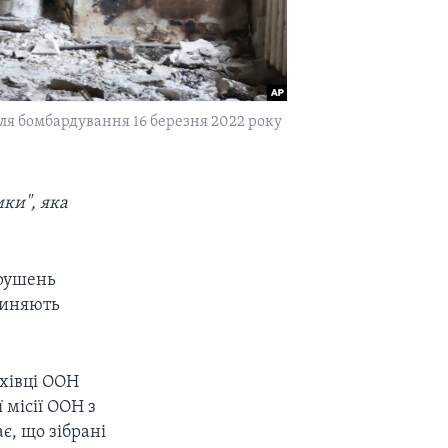
ля бомбардування 16 березня 2022 року
ки", яка
орушень
чиняють
ахівці ООН
 місії ООН з
, що зібрані