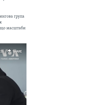
рингова група
к
, що масштаби
ED
SHARE