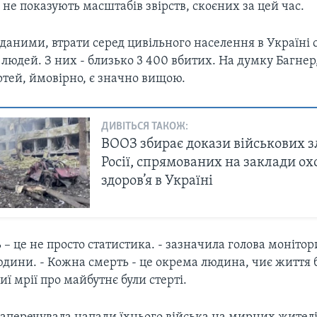
 не показують масштабів звірств, скоєних за цей час.
даними, втрати серед цивільного населення в Україні 
 людей. З них - близько 3 400 вбитих. На думку Багнер
ртей, ймовірно, є значно вищою.
ДИВІТЬСЯ ТАКОЖ:
ВООЗ збирає докази військових з
Росії, спрямованих на заклади о
здоров’я в Україні
– це не просто статистика. - зазначила голова монітори
дини. - Кожна смерть - це окрема людина, чиє життя 
иї мрії про майбутнє були стерті.