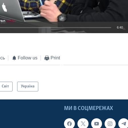
6:40
EMBED
сь
Follow us
Print
Світ
Україна
МИ В СОЦМЕРЕЖАХ