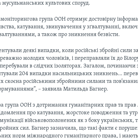
а мусульманських культових споруд.
, моніторингова група ООН отримує достовірну інформ
вства, катування, звинувачення у зґвалтуванні, включ
валтуваннями, а також про зникнення безвісти.
нтували деякі випадки, коли російські збройні сили 
реважно молодих чоловіків, і переправляли їх до Білорус
и перебували в слідчих ізоляторах. Загалом, починаючи 
нтували 204 випадки насильницьких зникнень… пере
них скоєна російськими збройними силами та пов’язан
рмуваннями”, – заявила Матильда Багнер.
а група ООН з дотримання гуманітарних прав та прав
ідомлення про катування, жорстоке поводження та ут
мунікації військовополонених як з боку українських, т
бройних сил. Багнер зазначила, що такі факти є поруш
них норм міжнародного гуманітарного права, і мають