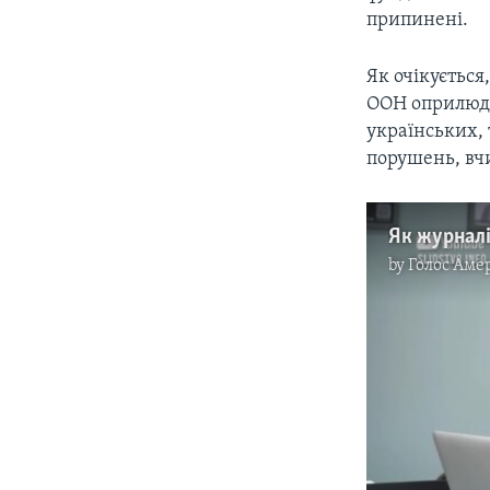
припинені.
Як очікується
ООН оприлюдн
українських, 
порушень, вч
by
Голос Аме