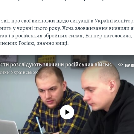
, звіт про свої висновки щодо ситуації в Україні моніто
ить у червні цього року. Хоча зловживання виявили я
так і в російських збройних силах, Багнер наголосила
инених Росією, значно вищі.
Як журналісти розслідують злочини російських військових. Відео
EMB
рики Українською
No media source currently available