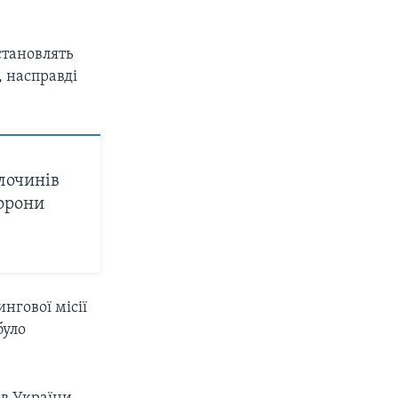
становлять
, насправді
лочинів
хорони
нгової місії
було