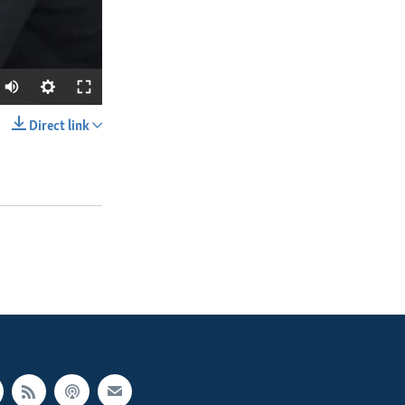
Direct link
SHARE
px
width