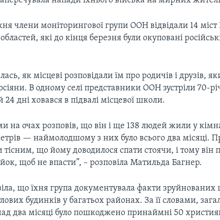
заперечувала напади їхнього війська на мирних жителі
я члени моніторингової групи ООН відвідали 14 міст 
 областей, які до кінця березня були окуповані російсь
лась, як місцеві розповідали їм про родичів і друзів, як
осіяни. В одному селі представники ООН зустріли 70-рі
й 24 дні ховався в підвалі місцевої школи.
ами на очах розповів, що він і ще 138 людей жили у кім
етрів — наймолодшому з них було всього два місяці.
и тісним, що йому доводилося спати стоячи, і тому він 
йок, щоб не впасти”, – розповіла Матильда Багнер.
віла, що їхня група документувала факти зруйнованих 
лових будинків у багатьох районах. За її словами, зага
онад два місяці було пошкоджено принаймні 50 христия