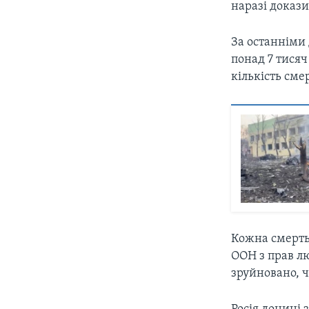
наразі докази
За останніми 
понад 7 тисяч
кількість сме
Кожна смерть 
ООН з прав лю
зруйновано, ч