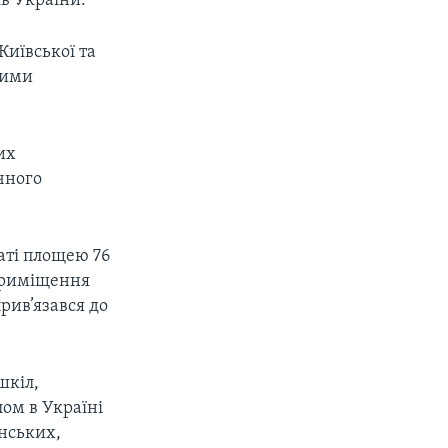
в України.
Київської та
кими
их
чного
наті площею 76
 Приміщення
прив’язався до
шкіл,
лом в Україні
нських,