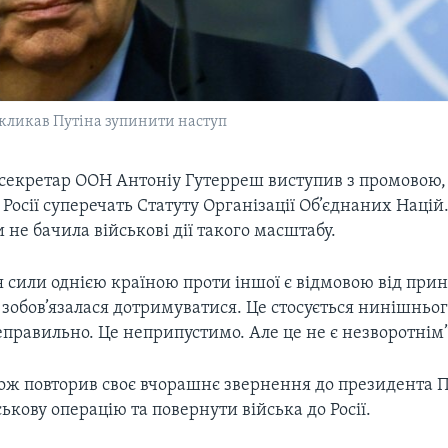
кликав Путіна зупинити наступ
секретар ООН Антоніу Гутерреш виступив з промовою, 
ї Росії суперечать Статуту Організації Об’єднаних Націй.
 не бачила військові дії такого масштабу.
 сили однією країною проти іншої є відмовою від прин
зобов’язалася дотримуватися. Це стосується нинішньог
еправильно. Це неприпустимо. Але це не є незворотнім”,
ож повторив своє вчорашнє звернення до президента П
ькову операцію та повернути війська до Росії.