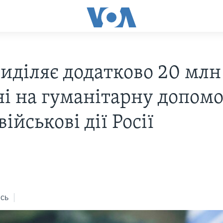
иділяє додатково 20 млн
ні на гуманітарну допом
військові дії Росії
сь