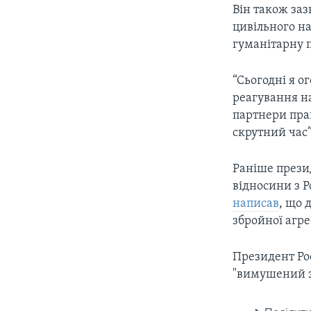
Він також заз
цивільного н
гуманітарну п
“Сьогодні я 
реагування на
партнери праг
скрутний час”,
Раніше прези
відносини з Р
написав
, що 
збройної агрес
Президент Рос
"вимушений з