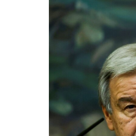
СУСПІЛЬСТВО
ТЕЛЕПРОГРАМИ
ЕКОНОМІКА
ENGLISH
ЧАС-TIME
ІСТОРІЇ УСПІХУ УКРАЇНЦІВ
БРИФІНГ ГОЛОСУ АМЕРИКИ
СТУДІЯ ВАШИНГТОН
ВІКНО В АМЕРИКУ
ПРАЙМ-ТАЙМ
ПОГЛЯД З ВАШИНГТОНА