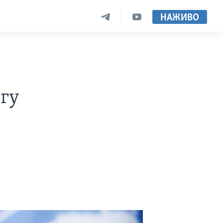
НАЖИВО
огу