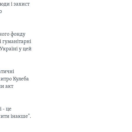
юди і захист
ю
ного фонду
і гуманітарні
Україні у цей
атичні
митро Кулеба
ни акт
 - це
нити інакше".