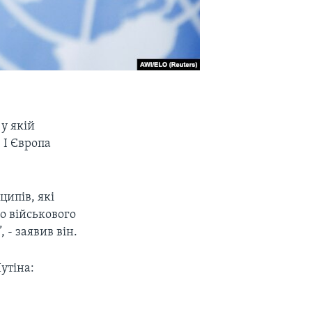
у якій
 І Європа
ципів, які
о військового
 - заявив він.
утіна: