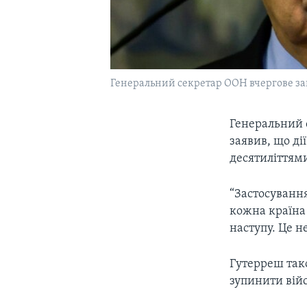
Генеральний секретар ООН вчергове за
Генеральний 
заявив, що ді
десятиліттями
“Застосування
кожна країна 
наступу. Це н
Гутерреш так
зупинити війс