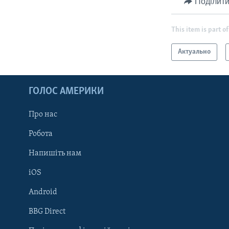
Поділити
This item is part of
Актуально
ГОЛОС АМЕРИКИ
Про нас
Робота
Напишіть нам
iOS
Android
Learning English
BBG Direct