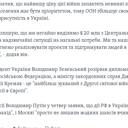
начив, що найвищу ціну цієї війни заплатять невинні л
аселення має бути пріоритетом, тому ООН збільшує сво
рисутність в Україні.
оголошую, що ми негайно виділимо $ 20 млн з Централь
 надзвичайні ситуації на нагальні потреби. Ми та наш
немо реалізовувати проекти та підтримувати людей в 
 - додав він.
дент України Володимир Зеленський розірвав диплом
осійською Федерацією, а міністр закордонних справ Д
дії Кремля - це "найбільш зухвалий з Другої світової вій
ії в Європі".
ії Володимир Путін у четвер заявив, що дії РФ в Україні
ахід", і Москві "просто не лишили жодних шансів вчи