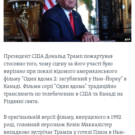
ВІДЕО
СУСПІЛЬСТВО
ТЕЛЕПРОГРАМИ
ЕКОНОМІКА
ENGLISH
ЧАС-TIME
ІСТОРІЇ УСПІХУ УКРАЇНЦІВ
БРИФІНГ ГОЛОСУ АМЕРИКИ
Learning English
СТУДІЯ ВАШИНГТОН
МИ В СОЦМЕРЕЖАХ
ВІКНО В АМЕРИКУ
Президент США Дональд Трамп пожартував
стосовно того, чому сцену за його участі було
ПРАЙМ-ТАЙМ
вирізано при показі відомого американського
ПОГЛЯД З ВАШИНГТОНА
фільму "Один вдома 2: загублений у Нью-Йорку" в
Мови
Канаді. Фільми серії "Один вдома" традиційно
транслюють по телебаченню в США та Канаді на
Різдвяні свята.
В оригінальній версії фільму, випущеного в 1992
році, головний персонаж Кевін Маккалістер
випадково зустрічає Трампа у готелі Плаза в Нью-