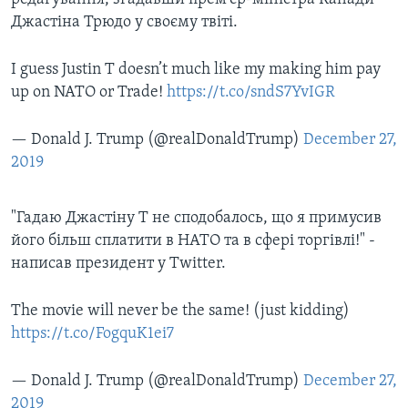
Джастіна Трюдо у своєму твіті.
I guess Justin T doesn’t much like my making him pay
up on NATO or Trade!
https://t.co/sndS7YvIGR
— Donald J. Trump (@realDonaldTrump)
December 27,
2019
"Гадаю Джастіну Т не сподобалось, що я примусив
його більш сплатити в НАТО та в сфері торгівлі!" -
написав президент у Twitter.
The movie will never be the same! (just kidding)
https://t.co/FogquK1ei7
— Donald J. Trump (@realDonaldTrump)
December 27,
2019