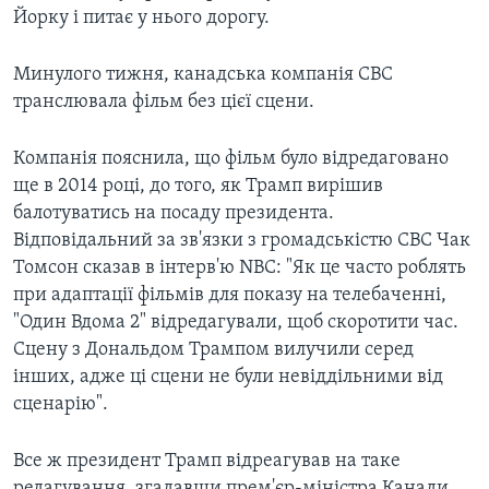
Йорку і питає у нього дорогу.
Минулого тижня, канадська компанія СВС
транслювала фільм без цієї сцени.
Компанія пояснила, що фільм було відредаговано
ще в 2014 році, до того, як Трамп вирішив
балотуватись на посаду президента.
Відповідальний за зв'язки з громадськістю СВС Чак
Томсон сказав в інтерв'ю NBC: "Як це часто роблять
при адаптації фільмів для показу на телебаченні,
"Один Вдома 2" відредагували, щоб скоротити час.
Сцену з Дональдом Трампом вилучили серед
інших, адже ці сцени не були невіддільними від
сценарію".
Все ж президент Трамп відреагував на таке
редагування, згадавши прем'єр-міністра Канади