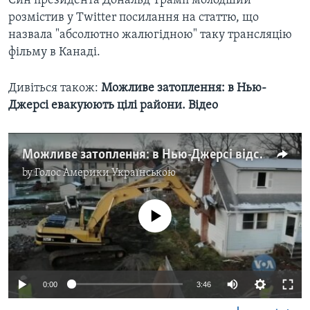
Син президента Дональд Трамп молодший
розмістив у Twitter посилання на статтю, що
назвала "абсолютно жалюгідною" таку трансляцію
фільму в Канаді.
Дивіться також: ​
Можливе затоплення: в Нью-
Джерсі евакуюють цілі райони. Відео
Можливе затоплення: в Нью-Джерсі відселюють цілі райони. Відео
by
Голос Америки Українською
No media source currently available
0:00
3:46