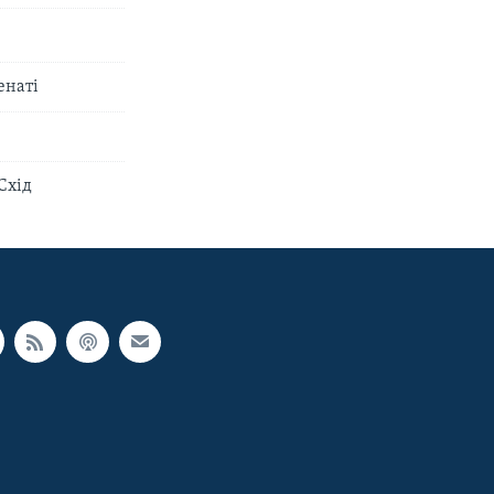
енаті
Схід