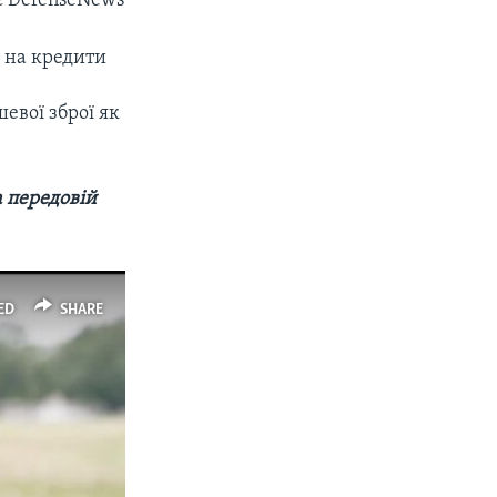
яє DefenseNews
 на кредити
евої зброї як
 передовій
ED
SHARE