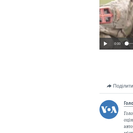
0:00
Поділити
Гол
Голо
оцін
авто