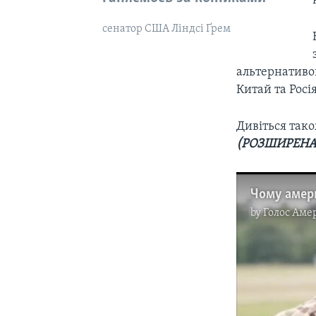
сенатор США Ліндсі Ґрем
альтернативою
Китай та Росія
Дивіться так
(РОЗШИРЕНА 
by
Голос Аме