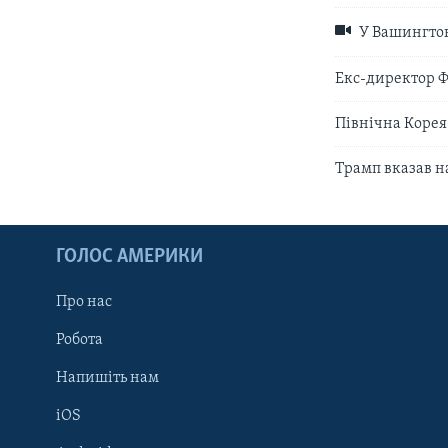
У Вашингтон
Екс-директор Ф
Північна Корея
Трамп вказав н
ГОЛОС АМЕРИКИ
Про нас
Робота
Напишіть нам
iOS