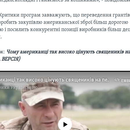
недалекоглядні і ганяємось за копійками», - повідомл
Критики програм завважують, що переведення грантів
зробить закупівлю американської зброї більш дорогою
 і посилить конкурентні позиції виробників більш деш
.
ож:
Чому американці так високо цінують священиків на
ВЕРСІЯ)
Чому американці так високо цінують священиків на передовій (РОЗШИРЕНА ВЕРСІЯ). Відео
EMB
рики Українською
No media source currently available