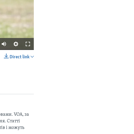
Direct link
SHARE
вами. VOA, за
px
width
я. Статті
ів і можуть