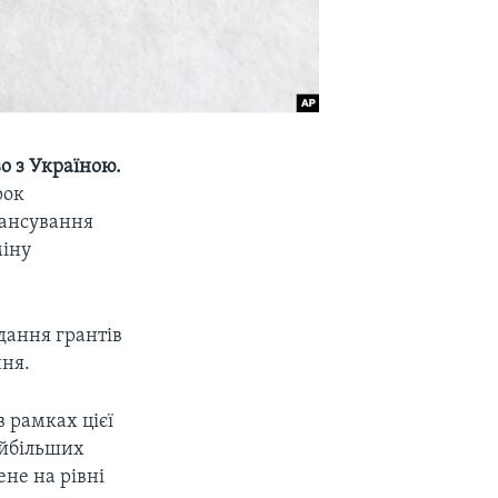
о з Україною.
рок
нансування
міну
дання грантів
ня.
в рамках цієї
айбільших
ене на рівні