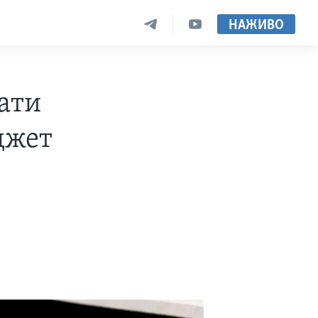
НАЖИВО
вати
джет