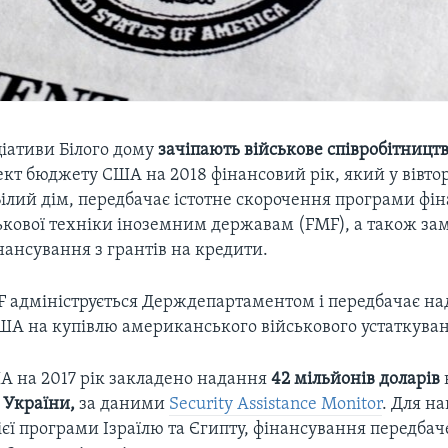
ціативи Білого дому
зачіпають військове співробітництв
ект бюджету США на 2018 фінансовий рік, який у вівто
Білий дім, передбачає істотне скорочення програми фі
ькової техніки іноземним державам (FMF), а також за
ансування з грантів на кредити.
 адмініструється Держдепартаментом і передбачає на
А на купівлю американського військового устаткуван
А на 2017 рік закладено надання
42 мільйонів доларів
 України,
за даними
Security Assistance Monitor
. Для н
ієї програми Ізраїлю та Єгипту, фінансування передбач