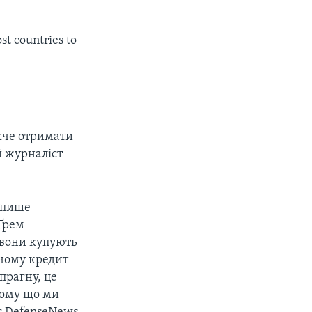
st countries to
ажче отримати
й журналіст
, пише
 Ґрем
 вони купують
 чому кредит
прагну, це
тому що ми