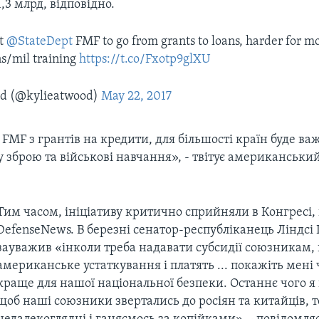
1,3 млрд, відповідно.
t
@StateDept
FMF to go from grants to loans, harder for mo
s/mil training
https://t.co/Fxotp9glXU
od (@kylieatwood)
May 22, 2017
 FMF з грантів на кредити, для більшості країн буде в
зброю та військові навчання», - твітує американськи
Тим часом, ініціативу критично сприйняли в Конгресі
DefenseNews. В березні сенатор-республіканець Ліндсі
зауважив «інколи треба надавати субсидії союзникам,
американське устаткування і платять ... покажіть мені
краще для нашої національної безпеки. Останнє чого я 
щоб наші союзники звертались до росіян та китайців, 