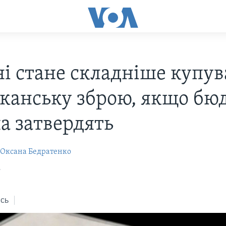
ні стане складніше купу
канську зброю, якщо бю
а затвердять
Оксана Бедратенко
7
сь