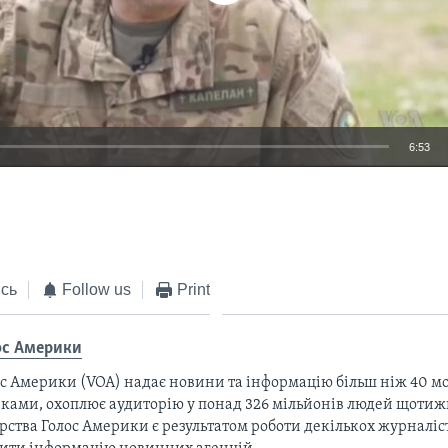
6:53
EMBED
сь
Follow us
Print
ос Америки
с Америки (VOA) надає новини та інформацію більш ніж 40 мо
ками, охоплює аудиторію у понад 326 мільйонів людей щотижн
рства Голос Америки є результатом роботи декількох журналіст