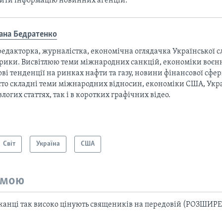
тити інформацію новинних агенцій.
ана Бедратенко
едакторка, журналістка, економічна оглядачка Української с
рики. Висвітлюю теми міжнародних санкцій, економіки воєнн
ові тенденції на ринках нафти та газу, новини фінансової сф
то складні теми міжнародних відносин, економіки США, Украї
злогих статтях, так і в коротких графічних відео.
Світ
Україна
США
емою
анці так високо цінують священиків на передовій (РОЗШИРЕ