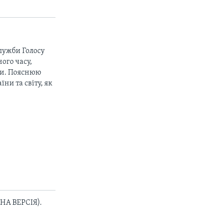
лужби Голосу
ого часу,
ери. Пояснюю
ни та світу, як
НА ВЕРСІЯ).