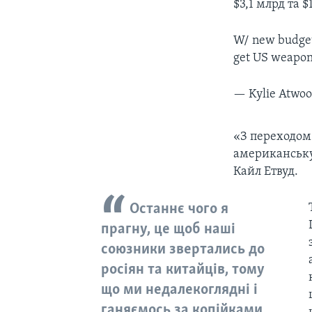
$3,1 млрд та $
W/ new budge
get US weapon
— Kylie Atwo
​«З переходом
американську 
Кайл Етвуд.
Останнє чого я
прагну, це щоб наші
союзники звертались до
росіян та китайців, тому
що ми недалекоглядні і
ганяємось за копійками