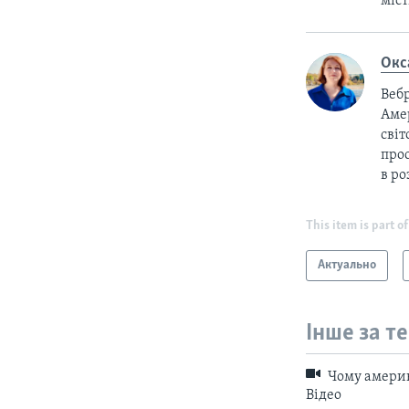
міс
Окс
Вебр
Аме
світ
прос
в ро
This item is part of
Актуально
Інше за т
Чому америк
Відео