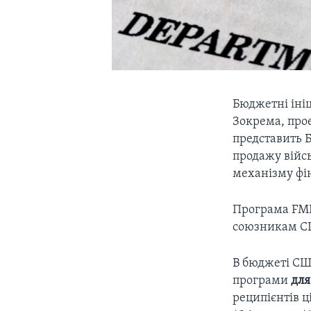
Бюджетні іні
Зокрема, про
представить 
продажу війс
механізму фін
Програма FMF
союзникам СШ
В бюджеті СШ
програми
для
реципієнтів ц