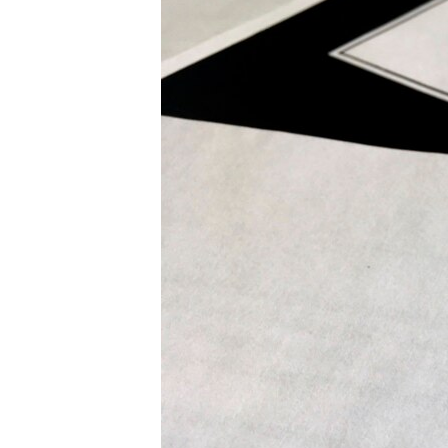
СУСПІЛЬСТВО
ТЕЛЕПРОГРАМИ
ЕКОНОМІКА
ENGLISH
ЧАС-TIME
ІСТОРІЇ УСПІХУ УКРАЇНЦІВ
БРИФІНГ ГОЛОСУ АМЕРИКИ
СТУДІЯ ВАШИНГТОН
ВІКНО В АМЕРИКУ
ПРАЙМ-ТАЙМ
ПОГЛЯД З ВАШИНГТОНА