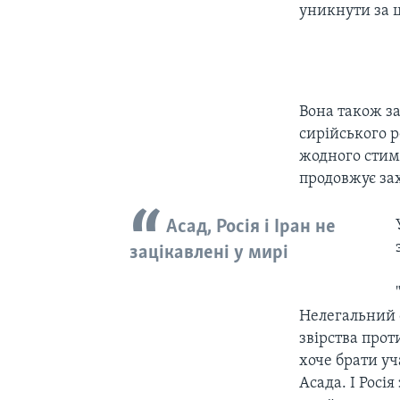
уникнути за ц
Вона також за
сирійського р
жодного стим
продовжує зах
Асад, Росія і Іран не
зацікавлені у мирі
Нелегальний с
звірства прот
хоче брати уч
Асада. І Росі