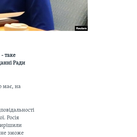
 - таке
данні Ради
 має, на
дповідальності
ї. Росія
 вирішили
я не зможе