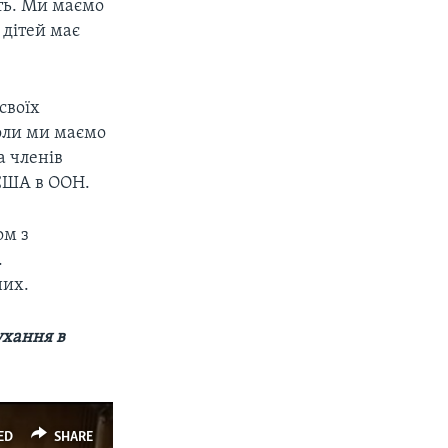
ть. Ми маємо
дітей має
своїх
коли ми маємо
а членів
 США в ООН.
ом з
.
них.
ухання в
ED
SHARE