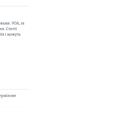
вами. VOA, за
px
width
я. Статті
ів і можуть
термінове