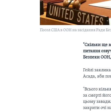
Посол США в ООН на засідання Ради Б
"Скільки ще м
питання озву
Безпеки ООН, 
Гейлі заклика
Асада, аби по
"Всього кільк
за смерті йог
цьому завади
закрити очі н