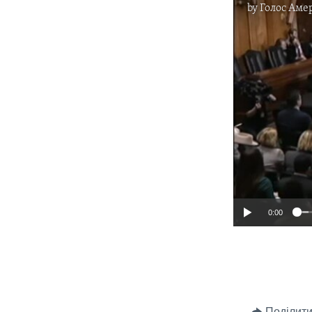
by
Голос Аме
0:00
Поділити