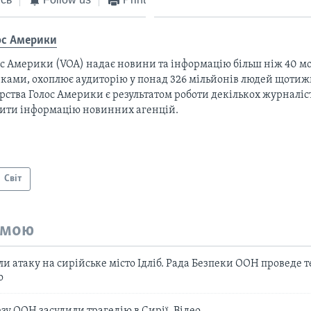
ос Америки
с Америки (VOA) надає новини та інформацію більш ніж 40 мо
ками, охоплює аудиторію у понад 326 мільйонів людей щотижн
рства Голос Америки є результатом роботи декількох журналіст
тити інформацію новинних агенцій.
Світ
емою
 атаку на сирійське місто Ідліб. Рада Безпеки ООН проведе 
о