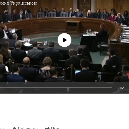
рики Українською
No media source currently available
2:52
EMBED
сь
Follow us
Print