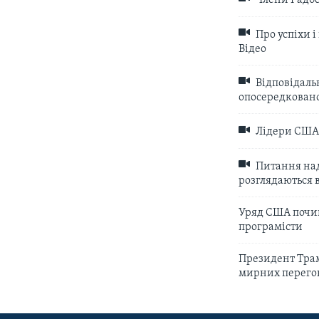
Члени Радбез
Про успіхи і
Відео
Відповідальн
опосередковано
Лідери США т
Питання нада
розглядаються 
Уряд США почин
програмісти
Президент Трам
мирних перего