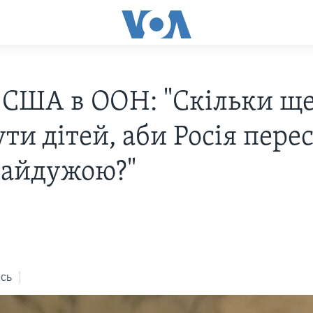
 США в ООН: "Скільки ще
ти дітей, аби Росія пере
байдужою?"
7
сь