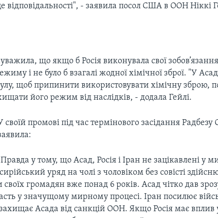
е відповідальності", - заявила посол США в ООН Ніккі Г
уважила, що якщо б Росія виконувала свої зобов’язання
ежиму і не було б взагалі жодної хімічної зброї. "У Аса
улу, щоб припинити використовувати хімічну зброю, п
ищати його режим від наслідків, - додала Гейлі.
У своїй промові під час термінового засідання Радбезу
заявила:
"Правда у тому, що Асад, Росія і Іран не зацікавлені у ми
ирійський уряд на чолі з чоловіком без совісті здійс
и своїх громадян вже понад 6 років. Асад чітко дав зро
асть у значущому мирному процесі. Іран посилює війс
я захищає Асада від санкцій ООН. Якщо Росія має вплив у