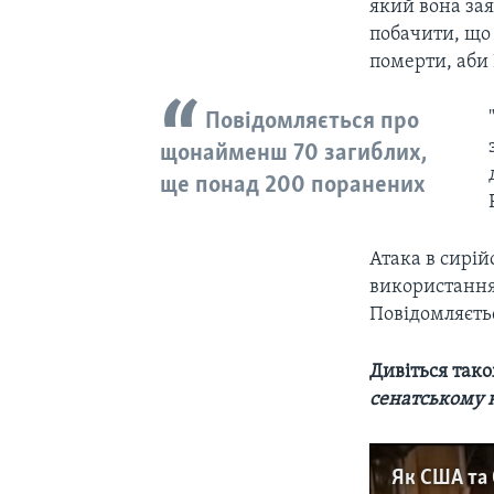
який вона за
побачити, що
померти, аби 
Повідомляється про
щонайменш 70 загиблих,
ще понад 200 поранених
Атака в сирі
використанням
Повідомляєть
Дивіться так
сенатському 