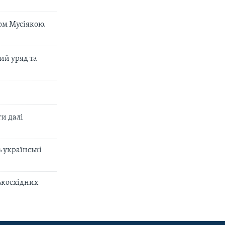
ом Мусіякою.
ий уряд та
ги далі
 українські
ькосхідних