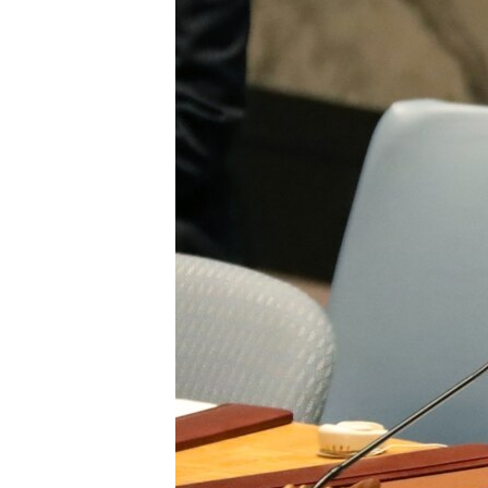
СУСПІЛЬСТВО
ТЕЛЕПРОГРАМИ
ЕКОНОМІКА
ENGLISH
ЧАС-TIME
ІСТОРІЇ УСПІХУ УКРАЇНЦІВ
БРИФІНГ ГОЛОСУ АМЕРИКИ
СТУДІЯ ВАШИНГТОН
ВІКНО В АМЕРИКУ
ПРАЙМ-ТАЙМ
ПОГЛЯД З ВАШИНГТОНА