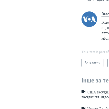
Гол
Голо
оцін
авто
міс
This item is part of
Актуально
Інше за т
США засудили
засідання. Віде