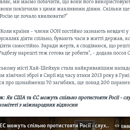
являє, ми маємо побачити, що вони його використовую
 вони покінчили з цими жахливими діями. Скільки ще 
Росію це почало хвилювати?"
"Коли країни – члени ООН постійно зазнають невдачі у 
зусиллях діяти спільно, бувають часи в житті держав, 
діяти самостійно. Заради жертв, я сподіваюся, що решт
Радбезу нарешті теж готова це робити", - додала посол
йському місті Хай-Шейхун стала найкривавішим напад
 хімічної зброї в Сирії від часу атаки 2013 року в Гумі
ся про щонайменш 70 загиблих, ще понад 200 поране
ож:
Як США та ЄС можуть спільно протистояти Росії - сл
комітеті з міжнародних відносин
Як США та ЄС можуть спільно протистояти Росії - слухання в сенатському комітеті з міжнародних відносин. Відео
EMB