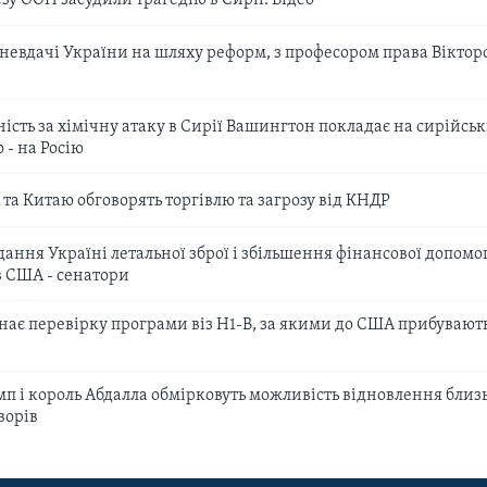
у ООН засудили трагедію в Сирії. Відео
 невдачі України на шляху реформ, з професором права Віктор
ість за хімічну атаку в Сирії Вашингтон покладає на сирійськ
 - на Росію
а Китаю обговорять торгівлю та загрозу від КНДР
ння Україні летальної зброї і збільшення фінансової допомо
в США - сенатори
ає перевірку програми віз H1-B, за якими до США прибувають
п і король Абдалла обмірковуть можливість відновлення близ
ворів