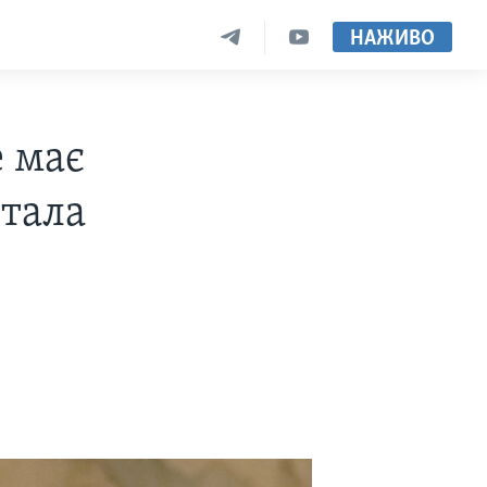
НАЖИВО
 має
стала