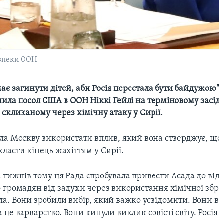
езпеки ООН
ає загинути дітей, аби Росія перестала бути байдужою"
чила посол США в ООН Ніккі Гейлі на терміновому засі
скликаному через хімічну атаку у Сирії.
ла Москву використати вплив, який вона стверджує, що
класти кінець жахіттям у Сирії.
а тижнів тому ця Рада спробувала привести Асада до ві
о громадян від задухи через використання хімічної збро
ла. Вони зробили вибір, який важко усвідомити. Вони
а це варварство. Вони кинули виклик совісті світу. Росі