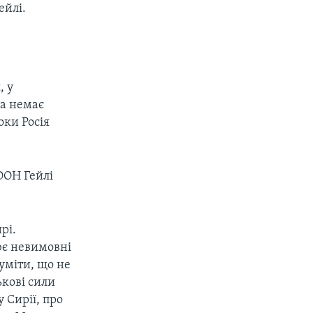
ейлі.
, у
да немає
оки Росія
 ООН Гейлі
рі.
нює невимовні
зуміти, що не
ькові сили
 Сирії, про