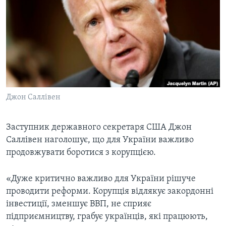
ВІДЕО
СУСПІЛЬСТВО
ТЕЛЕПРОГРАМИ
ЕКОНОМІКА
ENGLISH
ЧАС-TIME
ІСТОРІЇ УСПІХУ УКРАЇНЦІВ
БРИФІНГ ГОЛОСУ АМЕРИКИ
Learning English
СТУДІЯ ВАШИНГТОН
МИ В СОЦМЕРЕЖАХ
ВІКНО В АМЕРИКУ
Джон Саллівен
ПРАЙМ-ТАЙМ
Заступник державного секретаря США Джон
ПОГЛЯД З ВАШИНГТОНА
Мови
Саллівен наголошує, що для України важливо
продовжувати боротися з корупцією.
«Дуже критично важливо для України рішуче
проводити реформи. Корупція відлякує закордонні
інвестиції, зменшує ВВП, не сприяє
підприємництву, грабує українців, які працюють,