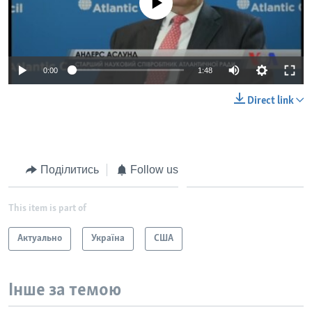
0:00
1:48
Direct link
Поділитись
Follow us
This item is part of
Актуально
Україна
США
Інше за темою