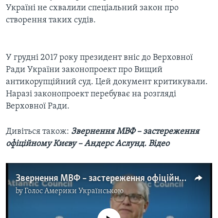
Україні не схвалили спеціальний закон про
створення таких судів.
У грудні 2017 року президент вніс до Верховної
Ради України законопроект про Вищий
антикорупційний суд. Цей документ критикували.
Наразі законопроект перебуває на розгляді
Верховної Ради.
Дивіться також:
Звернення МВФ – застереження
офіційному Києву – Андерс Аслунд. Відео
Звернення МВФ – застереження офіційному Києву – Андерс Аслунд. Відео
by
Голос Америки Українською
No media source currently available