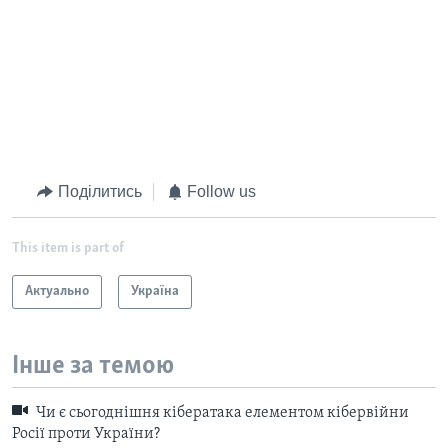
Поділитись
Follow us
This item is part of
Актуально
Україна
Інше за темою
Чи є сьогоднішня кібератака елементом кібервійни
Росії проти України?