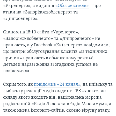
«Укренерго», а видання
«Обозреватель»
– про
атаки на «Запоріжжяобленерго» та
«Дніпроенерго».
Станом на 15:10 сайти «Укренерго»,
«Запоріжжяобленерго» та «Дніпроенерго» не
працюють, а у Facebook «Київенерго» повідомили,
що центри обслуговування клієнтів «із технічних
причин» працюють в обмеженому режимі.
Деталей наразі жодна зі згаданих установ не
повідомляла.
Окрім того, як
повідомив «24 канал»
, на київську та
львівську редакції медіахолдинг ТРК «Люкс», до
складу якого входить він, національна мережа
радіостанцій «Радіо Люкс» та «Радіо Максимум», а
також низка інтернет-сайтів, скоєно вірусну атаку.