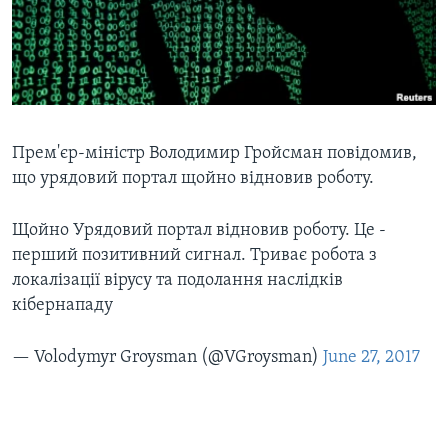
ВІДЕО
СУСПІЛЬСТВО
ТЕЛЕПРОГРАМИ
ЕКОНОМІКА
ENGLISH
ЧАС-TIME
ІСТОРІЇ УСПІХУ УКРАЇНЦІВ
БРИФІНГ ГОЛОСУ АМЕРИКИ
Learning English
СТУДІЯ ВАШИНГТОН
Прем'єр-міністр Володимир Гройсман повідомив,
що урядовий портал щойно відновив роботу.
МИ В СОЦМЕРЕЖАХ
ВІКНО В АМЕРИКУ
ПРАЙМ-ТАЙМ
Щойно Урядовий портал відновив роботу. Це -
перший позитивний сигнал. Триває робота з
ПОГЛЯД З ВАШИНГТОНА
Мови
локалізації вірусу та подолання наслідків
кібернападу
— Volodymyr Groysman (@VGroysman)
June 27, 2017