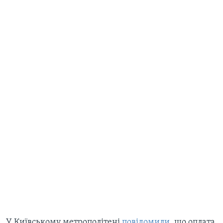
У Київському метрополітені
повідомили
, що оплата