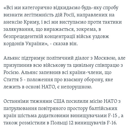
«Всі ми категорично відкидаємо будь-яку спробу
визнати легітимність дій Росії, направлених на
анексію Криму, і всі ми виступаємо проти тактики
залякування, що виражається, зокрема, в
безпрецедентній концентрації військ уздовж
кордонів України», - сказав він.
Альянс підтримує політичний діалог з Москвою, але
призупинив всю військову та цивільну співпрацю з
Росією. Альянс запевнив всі країни-члени, що
Стаття 5 - положення про взаємну оборону, яке
лежить в основі НАТО, є непорушною.
Останніми тижнями США посилили місію НАТО з
патрулювання повітряного простору балтійських
країн шістьма додатковими винищувачами F-15 , а
також розмістили в Польщі 12 винищувачів F-16.