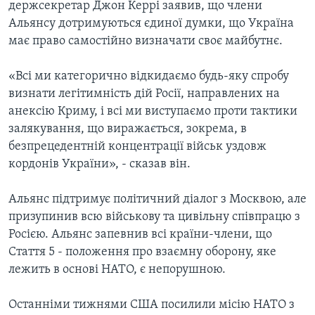
держсекретар Джон Керрі заявив, що члени
Альянсу дотримуються єдиної думки, що Україна
має право самостійно визначати своє майбутнє.
«Всі ми категорично відкидаємо будь-яку спробу
визнати легітимність дій Росії, направлених на
анексію Криму, і всі ми виступаємо проти тактики
залякування, що виражається, зокрема, в
безпрецедентній концентрації військ уздовж
кордонів України», - сказав він.
Альянс підтримує політичний діалог з Москвою, але
призупинив всю військову та цивільну співпрацю з
Росією. Альянс запевнив всі країни-члени, що
Стаття 5 - положення про взаємну оборону, яке
лежить в основі НАТО, є непорушною.
Останніми тижнями США посилили місію НАТО з