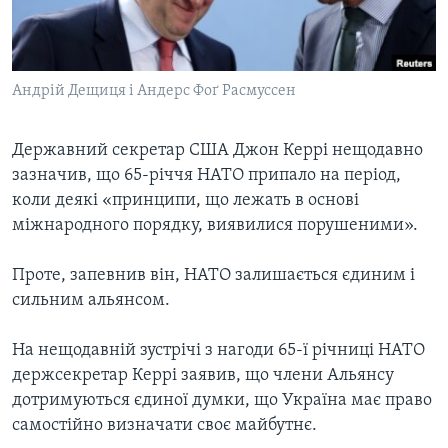
ВІДЕО
СУСПІЛЬСТВО
ТЕЛЕПРОГРАМИ
ЕКОНОМІКА
ENGLISH
ЧАС-TIME
ІСТОРІЇ УСПІХУ УКРАЇНЦІВ
Андрій Дещиця і Андерс Фоґ Расмуссен
БРИФІНГ ГОЛОСУ АМЕРИКИ
Learning English
СТУДІЯ ВАШИНГТОН
Державний секретар США Джон Керрі нещодавно
зазначив, що 65-річчя НАТО припало на період,
МИ В СОЦМЕРЕЖАХ
ВІКНО В АМЕРИКУ
коли деякі «принципи, що лежать в основі
ПРАЙМ-ТАЙМ
міжнародного порядку, виявилися порушеними».
ПОГЛЯД З ВАШИНГТОНА
Мови
Проте, запевнив він, НАТО залишається єдиним і
сильним альянсом.
На нещодавній зустрічі з нагоди 65-ї річниці НАТО
держсекретар Керрі заявив, що члени Альянсу
дотримуються єдиної думки, що Україна має право
самостійно визначати своє майбутнє.