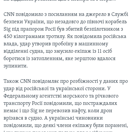
CNN повідомило з посиланням на джерело в Службі
безпеки України, що незадовго до півночі корабель
Sig під прапором Росії був збитий безпілотником з
450 кілограмами тротилу. Як повідомила російська
влада, удар утворив пробоїну в машинному
відділенні судна, що змусило екіпаж із 11 осіб
боротися із затопленням, яке зерштою вдалося
зупинити.
Також CNN повідомляє про розбіжності у даних про
удар від російської та української сторони. У
Федеральному агентстві морського та річкового
транспорту Росії повідомили, що постраждалих
немає і що Sig не перевозив нафту, коли дрон
врізався в судно. А українські чиновники
повідомили, що деякі члени екіпажу були поранені,