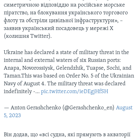
симетричною відповіддю на російське морське
піратство, на блокування українського торгового
флоту та обстріли цивільної інфраструктури», –
заявив український посадовець у мережі Х
(колишня Twitter).
Ukraine has declared a state of military threat in the
internal and external waters of six Russian ports:
Anapa, Novorossiysk, Gelendzhik, Tuapse, Sochi, and
Taman.This was based on Order No. 5 of the Ukrainian
Navy of August 4. The military threat was declared
indefinitely -…
pic.twitter.com/ieDEgjHfSH
— Anton Gerashchenko (@Gerashchenko_en)
August
5, 2023
Він додав, що «всі судна, які прямують в акваторії