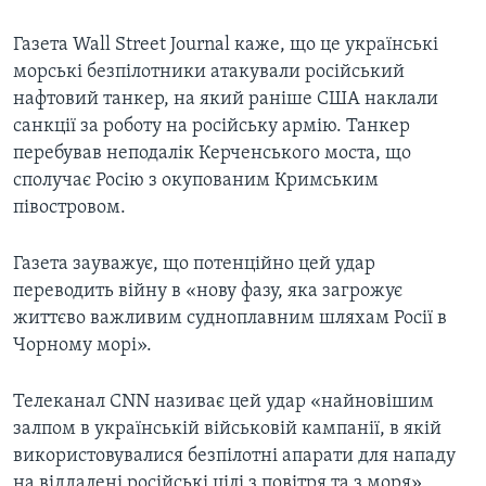
Газета Wall Street Journal каже, що це українські
морські безпілотники атакували російський
нафтовий танкер, на який раніше США наклали
санкції за роботу на російську армію. Танкер
перебував неподалік Керченського моста, що
сполучає Росію з окупованим Кримським
півостровом.
Газета зауважує, що потенційно цей удар
переводить війну в «нову фазу, яка загрожує
життєво важливим судноплавним шляхам Росії в
Чорному морі».
Телеканал CNN називає цей удар «найновішим
залпом в українській військовій кампанії, в якій
використовувалися безпілотні апарати для нападу
на віддалені російські цілі з повітря та з моря».