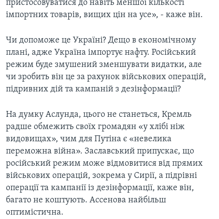
пристосовуватися до навіть меншої кількості
імпортних товарів, вищих цін на усе», - каже він.
Чи допоможе це Україні? Дещо в економічному
плані, адже Україна імпортує нафту. Російський
режим буде змушений зменшувати видатки, але
чи зробить він це за рахунок військових операцій,
підривних дій та кампаній з дезінформації?
На думку Аслунда, цього не станеться, Кремль
радше обмежить своїх громадян «у хлібі ніж
видовищах», чим для Путіна є «невелика
переможна війна». Заславський припускає, що
російський режим може відмовитися від прямих
військових операцій, зокрема у Сирії, а підрівні
операції та кампанії із дезінформації, каже він,
багато не коштують. Ассенова найбільш
оптимістична.