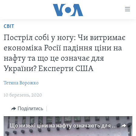
Спеціальні
потреби
Перейти
СВІТ
до
ГОЛОВНА
Постріл собі у ногу: Чи витримає
матеріалу
АКТУАЛЬНО
Перейти
економіка Росії падіння ціни на
АНАЛІТИКА
до
СВІТ
нафту та що це означає для
меню
ПОЛІТИКА В США
США
України? Експерти США
сторінки
АДМІНІСТРАЦІЯ ПРЕЗИДЕНТА ТРАМПА: ПЕРШІ 100
УКРАЇНА
Перейти
ДНІВ
Тетяна Ворожко
до
ВІЙНА - ЦЕ ОСОБИСТЕ
Пошуку
УКРАЇНЦІ В АМЕРИЦІ
10 березень, 2020
УКРАЇНЦІ У СВІТІ
УКРАЇНА
Поділитись
НАУКА
ІНТЕРВ'Ю
ЗДОРОВ'Я
Що низькі ціни на нафту означають для України та чи витримає їх російська економіка? Відео
БОРОТЬБА З ДЕЗІНФОРМАЦІЄЮ
КУЛЬТУРА