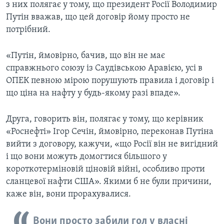
з них полягає у тому, що президент Росії Володимир
Путін вважав, що цей договір йому просто не
потрібний.
«Путін, ймовірно, бачив, що він не має
справжнього союзу із Саудівською Аравією, усі в
ОПЕК певною мірою порушують правила і договір і
що ціна на нафту у будь-якому разі впаде».
Друга, говорить він, полягає у тому, що керівник
«Роснефті» Ігор Сечін, ймовірно, переконав Путіна
вийти з договору, кажучи, «що Росії він не вигідний
і що вони можуть домогтися більшого у
короткотерміновій ціновій війні, особливо проти
сланцевої нафти США». Якими б не були причини,
каже він, вони прорахувалися.
Вони просто забили гол у власні