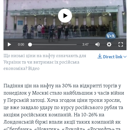
ВІДЕО
СУСПІЛЬСТВО
ТЕЛЕПРОГРАМИ
No media source currently available
ЕКОНОМІКА
ENGLISH
ЧАС-TIME
ІСТОРІЇ УСПІХУ УКРАЇНЦІВ
БРИФІНГ ГОЛОСУ АМЕРИКИ
Learning English
СТУДІЯ ВАШИНГТОН
0:00
3:47
МИ В СОЦМЕРЕЖАХ
ВІКНО В АМЕРИКУ
Що низькі ціни на нафту означають для
Direct link
України та чи витримає їх російська
ПРАЙМ-ТАЙМ
економіка? Відео
ПОГЛЯД З ВАШИНГТОНА
Мови
Падіння цін на нафту на 30% на відкритті торгів у
понеділок у Москві стало найбільшим з часів війни
у Перській затоці. Хоча згодом ціни трохи зросли,
це вже завдало удару по курсу російського рубля та
акціям російських компаній. На 10-26% на
Лондонській біржі впали акції таких компаній як
«Сбербанк», «Новатек», «Лукойл», «Роснефть» та