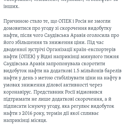
інших.
Причиною стало те, що ОПЕК і Росія не змогли
домовитися про угоду зі скорочення видобутку
нафти, після чого Саудівська Аравія оголосила про
його збільшення та зниження ціни. Під час
дводенної зустрічі Організації країн-експортерів
нафти (ОПЕК) у Відні наприкінці минулого тижня
Саудівська Аравія запропонувала скоротити
видобуток нафти на додаткові 1.5 мільйонів барелів
нафти у день з метою стабілізувати ціни на нафту в
умовах зниження ділової активності через
коронавірус. Представник Росії відмовився
підтримати не лише додаткові скорочення, а й
підписати існуючу угоду, яка регулює видобуток
нафти з 2016 року, термін дії якої спливає
наприкінці місяця.