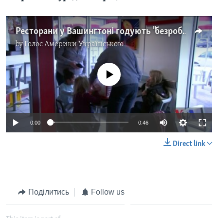
Ресторани у Вашингтоні годують "безробітніх" урядових працівників. Відео
by
Голос Америки Українською
No media source currently available
0:00
0:46
Direct link
Поділитись
Follow us