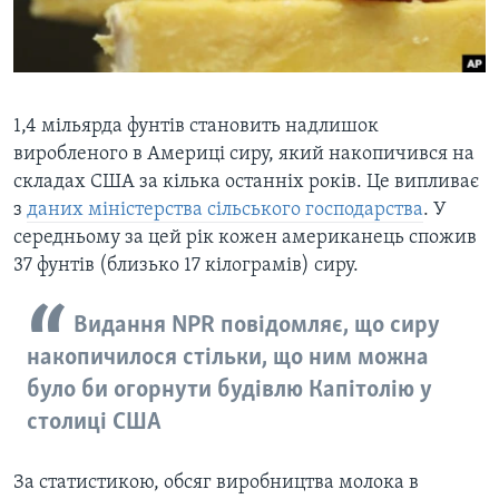
ВІДЕО
СУСПІЛЬСТВО
ТЕЛЕПРОГРАМИ
ЕКОНОМІКА
ENGLISH
ЧАС-TIME
ІСТОРІЇ УСПІХУ УКРАЇНЦІВ
БРИФІНГ ГОЛОСУ АМЕРИКИ
1,4 мільярда фунтів становить надлишок
Learning English
виробленого в Америці сиру, який накопичився на
СТУДІЯ ВАШИНГТОН
складах США за кілька останніх років. Це випливає
МИ В СОЦМЕРЕЖАХ
ВІКНО В АМЕРИКУ
з
даних міністерства сільського господарства
. У
середньому за цей рік кожен американець спожив
ПРАЙМ-ТАЙМ
37 фунтів (близько 17 кілограмів) сиру.
ПОГЛЯД З ВАШИНГТОНА
Мови
Видання NPR повідомляє, що сиру
накопичилося стільки, що ним можна
було би огорнути будівлю Капітолію у
столиці США
За статистикою, обсяг виробництва молока в