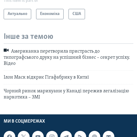
This item is part of
Актуально
Економіка
США
Інше за темою
Американка перетворила пристрасть до
типографського друку на успішний бізнес – секрет успіху.
Відео
Ілон Маск відкриє Гігафабрику в Китаї
Чорний ринок марихуани у Канаді пережив легалізацію
наркотика – ЗМІ
МИ В СОЦМЕРЕЖАХ