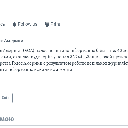
сь
Follow us
Print
ос Америки
с Америки (VOA) надає новини та інформацію більш ніж 40 мо
ками, охоплює аудиторію у понад 326 мільйонів людей щотижн
рства Голос Америки є результатом роботи декількох журналіст
тити інформацію новинних агенцій.
Світ
емою