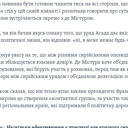
 повинна бути готовою чинити тиск на всі сторони, щ
за стіл у цій самій кімнаті і розпочали говорити про сут
они зустрічаються окремо з де Містурою.
 чи він бачив якусь ознаку того, що уряд Асада дає які
політичної зміни, він відповів: «ні, в мене немає будь-
ернув увагу на те, що між різними сирійськими опози
 збільшується взаємне довір’я. Де Містура хоче об’єдн
руповання, які беруть участь у розмовах, перед тим як
ори між сирійським урядом і об’єднаною делегацією оп
кож сказав, що він тепло вітає заклик президента Фран
крона до створення «контактної групи», за участю чл
і регіональних країн, які підтримали б політичну дор
ож:
Наскільки ефективними є пристрої для кращого сну