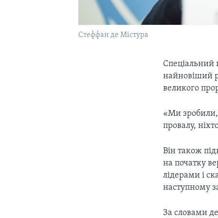
Стеффан де Містура
Спеціальний 
найновіший р
великого прор
«Ми зробили, 
провалу, ніхт
Він також пі
на початку в
лідерами і ск
наступному з
За словами д