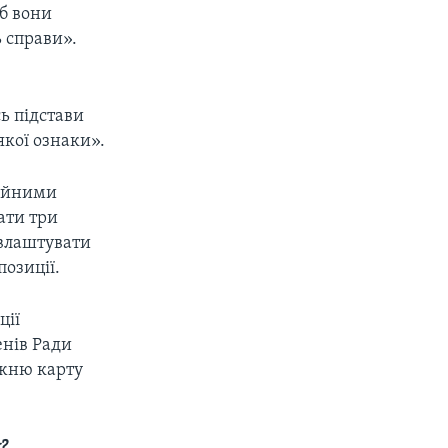
об вони
ь справи».
сь підстави
якої ознаки».
ційними
ати три
 влаштувати
озиції.
ції
енів Ради
ожню карту
?