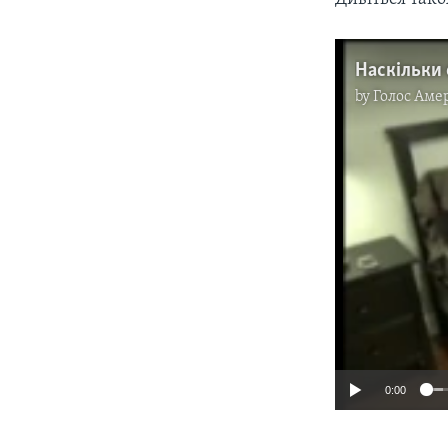
by
Голос Аме
0:00