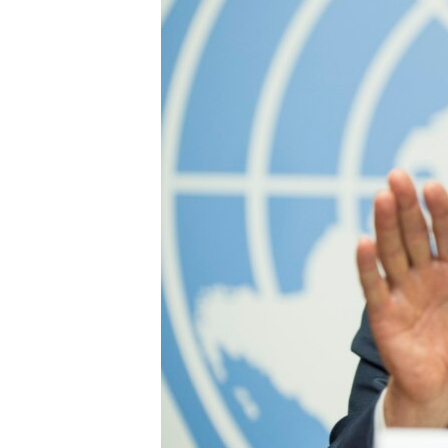
СУСПІЛЬСТВО
ТЕЛЕПРОГРАМИ
ЕКОНОМІКА
ENGLISH
ЧАС-TIME
ІСТОРІЇ УСПІХУ УКРАЇНЦІВ
БРИФІНГ ГОЛОСУ АМЕРИКИ
СТУДІЯ ВАШИНГТОН
ВІКНО В АМЕРИКУ
ПРАЙМ-ТАЙМ
ПОГЛЯД З ВАШИНГТОНА