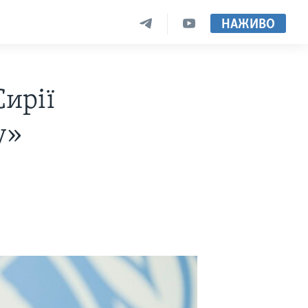
НАЖИВО
ирії
у»