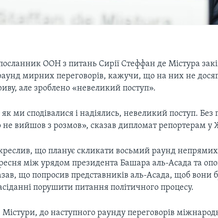
посланник ООН з питань Сирії Стеффан де Містура зак
аунд мирних переговорів, кажучи, що на них не дося
иву, але зроблено «невеликий поступ».
як ми сподівалися і надіялись, невеликий поступ. Без 
о не вийшов з розмов», сказав дипломат репортерам у 
дкреслив, що планує скликати восьмий раунд непрямих
ересня між урядом президента Башара аль-Асада та о
азав, що попросив представників аль-Асада, щоб вони б
асіданні порушити питання політичного процесу.
е Містури, до наступного раунду переговорів міжнарод