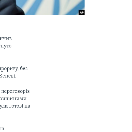
інчив
гнуто
прориву, без
Женеві.
 переговорів
позиційними
ули готові на
на