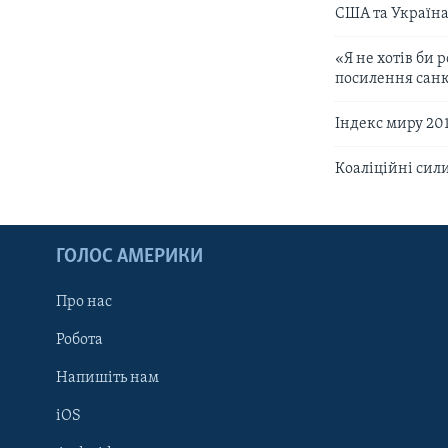
США та Україна
«Я не хотів би 
посилення сан
Індекс миру 201
Коаліційні сили
ГОЛОС АМЕРИКИ
Про нас
Робота
Напишіть нам
iOS