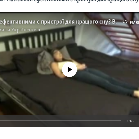
Наскільки ефективними є пристрої для кращого сну? Відео
EMB
рики Українською
No media source currently available
1:45
EMBED