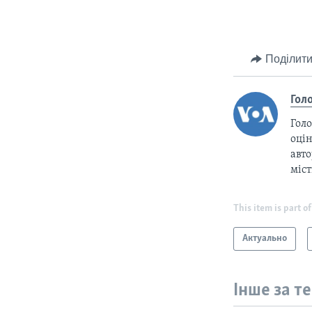
Поділити
Гол
Голо
оцін
авто
міс
This item is part of
Актуально
Інше за т