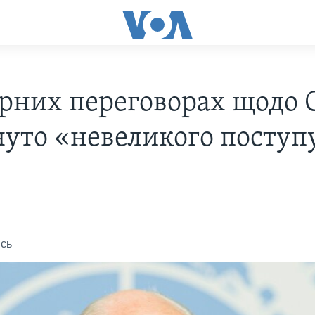
рних переговорах щодо С
нуто «невеликого поступ
сь