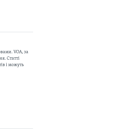
вами. VOA, за
px
width
я. Статті
ів і можуть