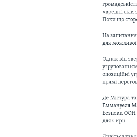
громадськість
«врешті сіли 
Поки що стор
На запитання,
для можливої 
Однак він зв
угрупованнями
опозиційні уг
прямі перегов
Де Містура та
Еммануеля Ма
Безпеки ООН 
для Сирії.
Дивіться так