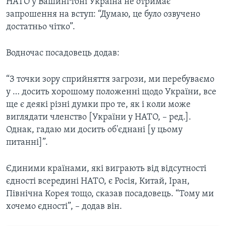
НАТО у Вашингтоні Україна не отримає
запрошення на вступ: “Думаю, це було озвучено
достатньо чітко”.
Водночас посадовець додав:
“З точки зору сприйняття загрози, ми перебуваємо
у … досить хорошому положенні щодо України, все
ще є деякі різні думки про те, як і коли може
виглядати членство [України у НАТО, – ред.].
Однак, гадаю ми досить об'єднані [у цьому
питанні]”.
Єдиними країнами, які виграють від відсутності
єдності всередині НАТО, є Росія, Китай, Іран,
Північна Корея тощо, сказав посадовець. “Тому ми
хочемо єдності”, – додав він.