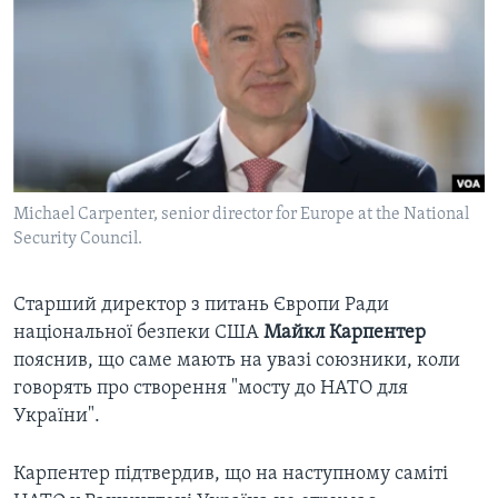
ВІДЕО
СУСПІЛЬСТВО
ТЕЛЕПРОГРАМИ
ЕКОНОМІКА
ENGLISH
ЧАС-TIME
ІСТОРІЇ УСПІХУ УКРАЇНЦІВ
БРИФІНГ ГОЛОСУ АМЕРИКИ
Learning English
СТУДІЯ ВАШИНГТОН
МИ В СОЦМЕРЕЖАХ
ВІКНО В АМЕРИКУ
Michael Carpenter, senior director for Europe at the National
Security Council.
ПРАЙМ-ТАЙМ
ПОГЛЯД З ВАШИНГТОНА
Старший директор з питань Європи Ради
Мови
національної безпеки США
Майкл Карпентер
пояснив, що саме мають на увазі союзники, коли
говорять про створення "мосту до НАТО для
України".
Карпентер підтвердив, що на наступному саміті