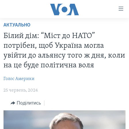
Спеціальні
потреби
Перейти
АКТУАЛЬНО
до
ГОЛОВНА
Білий дім: “Міст до НАТО”
матеріалу
АКТУАЛЬНО
Перейти
потрібен, щоб Україна могла
АНАЛІТИКА
до
СВІТ
увійти до альянсу того ж дня, коли
меню
ПОЛІТИКА В США
США
на це буде політична воля
сторінки
АДМІНІСТРАЦІЯ ПРЕЗИДЕНТА ТРАМПА: ПЕРШІ 100
УКРАЇНА
Перейти
ДНІВ
Голос Америки
до
ВІЙНА - ЦЕ ОСОБИСТЕ
Пошуку
УКРАЇНЦІ В АМЕРИЦІ
25 червень, 2024
УКРАЇНЦІ У СВІТІ
УКРАЇНА
Поділитись
НАУКА
ІНТЕРВ'Ю
ЗДОРОВ'Я
БОРОТЬБА З ДЕЗІНФОРМАЦІЄЮ
КУЛЬТУРА