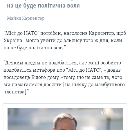
на це буде політична воля
Майкл Карпентер
"Міст до НАТО" потрібен, наголосив Карпентер, щоб
Україна “могла увійти до альянсу того ж дня, коли
на це буде політична воля”.
“Деяким людям не подобається, але мені особисто
подобається метафора про “міст до НАТО”, – додав
посадовець Білого дому, –тому, що це саме те, чого
ми намагаємося досягти [на шляху до майбутнього
членства]”.