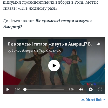
підсумки президентських виборів в Росії, Меттіс
сказав: «Ні в жодному разі».
Дивіться також:
Як кримські татари живуть в
Америці?
Як кримські татари живуть в Америці? Відео
by
Голос Америки Українською
No media source currently available
0:00
3:59
Direct link