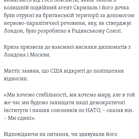
вимагають від Росії пояснити, яким чином її
колишній подвійний агент Скрипаль і його дочка
були отруєні на британській території за допомогою
нервово-паралітичної речовини, яку, як стверджує
Лондон, було розроблено в Радянському Союзі.
Криза призвела до взаємної висилки дипломатів з
Лондона і Москви.
Маттіс заявив, що США відкриті до поліпшення
відносин.
«Ми хочемо стабільності, ми хочемо миру, але в той
же час ми будемо захищати наші демократичні
інститути і наших союзників по НАТО, – сказав він.
– Ми єдині».
Відповідаючи на питання, чи здивували його