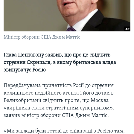
ВІДЕО
СУСПІЛЬСТВО
ТЕЛЕПРОГРАМИ
ЕКОНОМІКА
ENGLISH
ЧАС-TIME
ІСТОРІЇ УСПІХУ УКРАЇНЦІВ
БРИФІНГ ГОЛОСУ АМЕРИКИ
Міністр оборони США Джим Маттіс
Learning English
СТУДІЯ ВАШИНГТОН
МИ В СОЦМЕРЕЖАХ
ВІКНО В АМЕРИКУ
Глава Пентагону заявив, що про це свідчить
отруєння Скрипаля, в якому британська влада
ПРАЙМ-ТАЙМ
звинувачує Росію
ПОГЛЯД З ВАШИНГТОНА
Мови
Передбачувана причетність Росії до отруєння
колишнього подвійного агента і його дочки в
Великобританії свідчить про те, що Москва
«вирішила стати стратегічним суперником»,
заявив міністр оборони США Джим Маттіс.
«Ми завжди були готові до співпраці з Росією там,