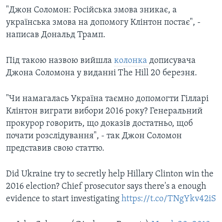
"Джон Соломон: Російська змова зникає, а
українська змова на допомогу Клінтон постає", -
написав Дональд Трамп.
Під такою назвою вийшла
колонка
дописувача
Джона Соломона у виданні The Hill 20 березня.
"Чи намагалась Україна таємно допомогти Гілларі
Клінтон виграти вибори 2016 року? Генеральний
прокурор говорить, що доказів достатньо, щоб
почати розслідування", - так Джон Соломон
представив свою статтю.
Did Ukraine try to secretly help Hillary Clinton win the
2016 election? Chief prosecutor says there's a enough
evidence to start investigating
https://t.co/TNgYkv42iS