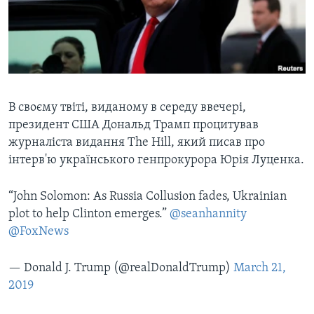
ВІДЕО
СУСПІЛЬСТВО
ТЕЛЕПРОГРАМИ
ЕКОНОМІКА
ENGLISH
ЧАС-TIME
ІСТОРІЇ УСПІХУ УКРАЇНЦІВ
БРИФІНГ ГОЛОСУ АМЕРИКИ
Learning English
СТУДІЯ ВАШИНГТОН
В своєму твіті, виданому в середу ввечері,
президент США Дональд Трамп процитував
МИ В СОЦМЕРЕЖАХ
ВІКНО В АМЕРИКУ
журналіста видання The Hill, який писав про
ПРАЙМ-ТАЙМ
інтерв'ю українського генпрокурора Юрія Луценка.
ПОГЛЯД З ВАШИНГТОНА
Мови
“John Solomon: As Russia Collusion fades, Ukrainian
plot to help Clinton emerges.”
@seanhannity
@FoxNews
— Donald J. Trump (@realDonaldTrump)
March 21,
2019