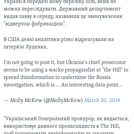
Україні в передачі йому переліку осіб, яких не
можна переслідувати. Державний департамент
видав заяву в середу, назвавши це звинувачення
"відвертою фабрикацією".
В США деякі аналітики різко відреагували на
інтерв'ю Луценка.
I'm not going to post it, but Ukraine's chief prosecutor
seems to be using a wacko propagandist at "the Hill" to
spread disinformation to undermine the Russia
investigation, which is ... An interesting data point...
— Molly McKew (@MollyMcKew)
March 20, 2019
"Український Генеральний прокурор, як видається,
використовує дивного пропагандиста в The Hill,
щоб поширювати дезінформацію та шкодити