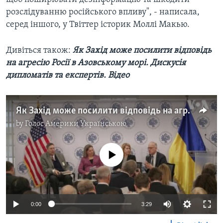
розслідуванню російського впливу", - написала,
серед іншого, у Твіттер історик Моллі Макью.
Дивіться також: ​
Як Захід може посилити відповідь
на агресію Росії в Азовському морі. Дискусія
дипломатів та експертів. Відео
Як Захід може посилити відповідь на агресію Росії в Азовському морі. Дискусія дипломатів та експертів. Відео
by
Голос Америки Українською
No media source currently available
0:00
3:29