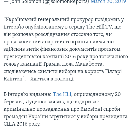
— John Solomon (@jsolomonReports)
March 20, 2019
"Український генеральний прокурор повідомив у
інтерв'ю опублікованому в середу The Hill.TV, що
він розпочав розслідування стосовно того, чи
правозахисний апарат його країни навмисно
здійснив витік фінансових документів протягом
президентської кампанії 2016 року про тогочасного
голову кампанії Трампа Пола Манафорта,
сподіваючись схилити вибори на користь Гілларі
Клінтон", - йдеться в колонці.
В інтерв'ю виданню
The Hill
, оприлюдненому 20
березня, Луценко заявив, що відкриває
кримінальне провадження про ймовірні спроби
громадян України втрутитися у вибори президента
США 2016 року.