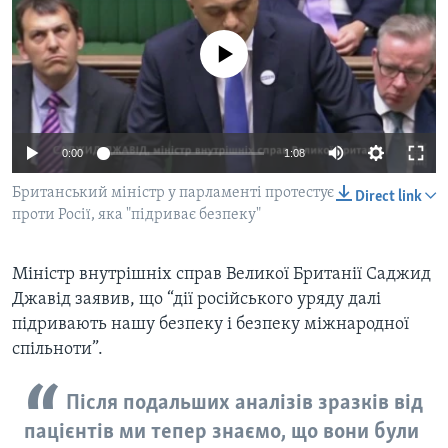
ВІДЕО
СУСПІЛЬСТВО
ТЕЛЕПРОГРАМИ
No media source currently available
ЕКОНОМІКА
ENGLISH
ЧАС-TIME
ІСТОРІЇ УСПІХУ УКРАЇНЦІВ
БРИФІНГ ГОЛОСУ АМЕРИКИ
Learning English
СТУДІЯ ВАШИНГТОН
0:00
1:08
МИ В СОЦМЕРЕЖАХ
ВІКНО В АМЕРИКУ
Британський міністр у парламенті протестує
Direct link
проти Росії, яка "підриває безпеку"
ПРАЙМ-ТАЙМ
ПОГЛЯД З ВАШИНГТОНА
Міністр внутрішніх справ Великої Британії Саджид
Мови
Джавід заявив, що “дії російського уряду далі
підривають нашу безпеку і безпеку міжнародної
спільноти”.
Після подальших аналізів зразків від
пацієнтів ми тепер знаємо, що вони були