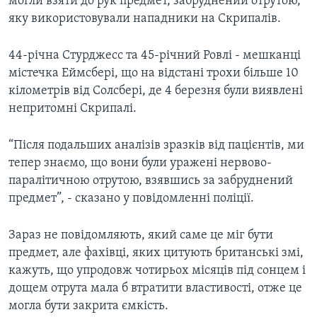
могли взяти до рук предмет, забруднений отрутою,
яку використовували нападники на Скрипалів.
44-річна Стурджесс та 45-річний Ровлі - мешканці
містечка Еймсбері, що на відстані трохи більше 10
кілометрів від Солсбері, де 4 березня були виявлені
непритомні Скрипалі.
“Після подальших аналізів зразків від пацієнтів, ми
тепер знаємо, що вони були уражені нервово-
паралітичною отрутою, взявшись за забруднений
предмет”, - сказано у повідомленні поліції.
Зараз не повідомляють, який саме це міг бути
предмет, але фахівці, яких цитують британські змі,
кажуть, що упродовж чотирьох місяців під сонцем і
дощем отрута мала б втратити властивості, отже це
могла бути закрита ємкість.