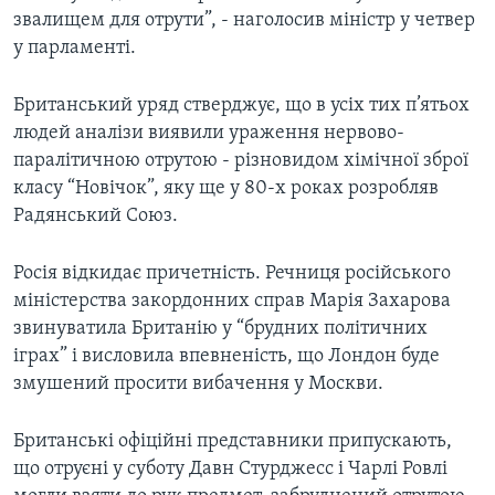
звалищем для отрути”, - наголосив міністр у четвер
у парламенті.
Британський уряд стверджує, що в усіх тих п’ятьох
людей аналізи виявили ураження нервово-
паралітичною отрутою - різновидом хімічної зброї
класу “Новічок”, яку ще у 80-х роках розробляв
Радянський Союз.
Росія відкидає причетність. Речниця російського
міністерства закордонних справ Марія Захарова
звинуватила Британію у “брудних політичних
іграх” і висловила впевненість, що Лондон буде
змушений просити вибачення у Москви.
Британські офіційні представники припускають,
що отруєні у суботу Давн Стурджесс і Чарлі Ровлі