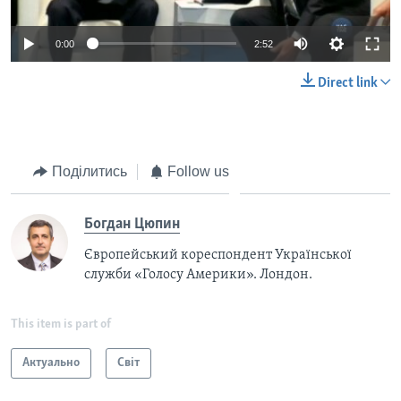
0:00
2:52
Direct link
Поділитись
Follow us
Богдан Цюпин
Європейський кореспондент Української
служби «Голосу Америки». Лондон.
This item is part of
Актуально
Світ