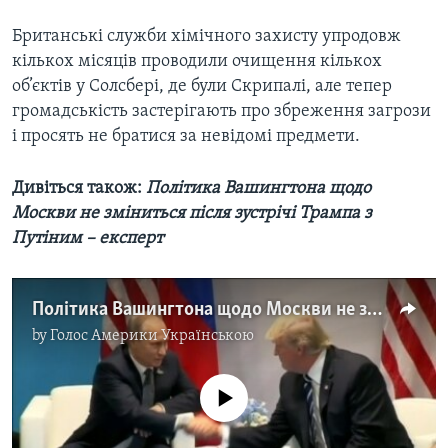
Британські служби хімічного захисту упродовж
кількох місяців проводили очищення кількох
об’єктів у Солсбері, де були Скрипалі, але тепер
громадськість застерігають про збреження загрози
і просять не братися за невідомі предмети.
Дивіться також:
Політика Вашингтона щодо
Москви не зміниться після зустрічі Трампа з
Путіним – експерт
Політика Вашингтона щодо Москви не зміниться після зустрічі Трампа з Путіним – експерт. Відео
by
Голос Америки Українською
No media source currently available