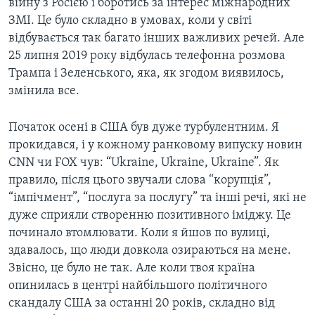
війну з Росією і боротись за інтерес міжнародних
ЗМІ. Це було складно в умовах, коли у світі
відбувається так багато інших важливих речей. Але
25 липня 2019 року відбулась телефонна розмова
Трампа і Зеленського, яка, як згодом виявилось,
змінила все.
Початок осені в США був дуже турбулентним. Я
прокидався, і у кожному ранковому випуску новин
CNN чи FOX чув: “Ukraine, Ukraine, Ukraine”. Як
правило, після цього звучали слова “корупція”,
“імпічмент”, “послуга за послугу” та інші речі, які не
дуже сприяли створенню позитивного іміджу. Це
починало втомлювати. Коли я йшов по вулиці,
здавалось, що люди довкола озираються на мене.
Звісно, це було не так. Але коли твоя країна
опинилась в центрі найбільшого політичного
скандалу США за останні 20 років, складно від