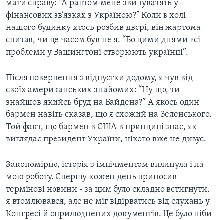
мати справу: “А раптом мене звинуватять у
фінансових зв’язках з Україною?” Коли в холі
нашого будинку хтось розбив двері, він жартома
спитав, чи це часом був не я. “Бо цими днями всі
проблеми у Вашингтоні створюють українці”.
Після повернення з відпустки додому, я чув від
своїх американських знайомих: “Ну що, ти
знайшов якийсь бруд на Байдена?” А якось один
бармен навіть сказав, що я схожий на Зеленського.
Той факт, що бармен в США в принципі знає, як
виглядає президент України, нікого вже не дивує.
Закономірно, історія з імпічментом вплинула і на
мою роботу. Спершу кожен день приносив
термінові новини - за цим було складно встигнути,
я втомлювався, але не міг відірватись від слухань у
Конгресі й оприлюднених документів. Це було ніби