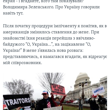
екран - і вгадайте, кого там показували?
Володимира Зеленського. Про Україну говорили
навіть тут.
Після початку процедури імпічменту я помітив, як в
американців змінилось ставлення до мене. При
знайомстві їхня реакція перейшла з ввічливо-
байдужого “О, Україна…”, на зацікавлене “О,
Україна!” В мене з’явилась нова розвага:
представляючись, я намагався вгадати, як відреагує
мій співрозмовник.