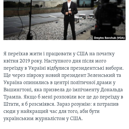
ВІДЕО
СУСПІЛЬСТВО
ТЕЛЕПРОГРАМИ
ЕКОНОМІКА
ENGLISH
ЧАС-TIME
ІСТОРІЇ УСПІХУ УКРАЇНЦІВ
БРИФІНГ ГОЛОСУ АМЕРИКИ
Learning English
СТУДІЯ ВАШИНГТОН
МИ В СОЦМЕРЕЖАХ
ВІКНО В АМЕРИКУ
Я переїхав жити і працювати у США на початку
квітня 2019 року. Наступного дня після мого
ПРАЙМ-ТАЙМ
переїзду в Україні відбулися президентські вибори.
ПОГЛЯД З ВАШИНГТОНА
Ще через півроку новий президент Зеленський та
Мови
Україна опинились в центрі політичної драми у
Вашингтоні, яка призвела до імпічменту Дональда
Трампа. Якщо б мені розповіли все це до переїзду в
Штати, я б розсміявся. Зараз розумію: я потрапив
сюди у найкращий час для того, аби бути
українським журналістом у США.