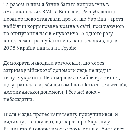
Та разом із цим я бачив багато викривлень в
американських ЗМІ та Конгресі. Республіканці
неодноразово згадували про те, що Україна - третя
найбільш корумпована країна в світі, посилаючись
на опитування часів Януковича. А одного разу
конгресмен-республіканець навіть заявив, що в
2008 Україна напала на Грузію.
Демократи наводили аргументи, що через
затримку військової допомоги ледь не щодня
гинуть українці. Це створювало хибне враження,
що українська армія цілком і повністю залежить від
американської допомоги, і без неї вона -
небоєздатна.
Після Різдва процес імпічменту призупинився. Я
видихнув - очікуючи, що зараз про Україну у
Вашингтоні говоритимуть трохи менше. Але через