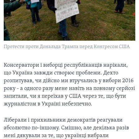
Протести проти Дональда Трампа перед Конгресом США
Консерватори і виборці республіканців нарікали,
що Україна завжди створює проблеми. Дехто
розпитував, чи дійсно ми втручались у вибори 2016
року - а одного разу мене навіть на повному серйозі
запитали, чи я переїхав у США через те, що бути
журналістом в Україні небезпечно.
Ліберали і прихильники демократів реагували
абсолютно по-іншому. Смішно, але декілька разів
мені дякували за те, що українці вибрали