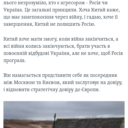
нього незрозуміло, хто є агресором - Росія чи
Україна. Це загальні принципи. Хоча Китай каже,
що має занепокоєння через війну, і гадаю, хоче її
завершення, Китай не полишить Росію.
Китай хоче мати змогу, коли війна закінчиться, а
всі війни колись закінчуються, брати участь в
повоєнній відбудові України, але не хоче, щоб Росія
програла.
Він намагається представити себе як посередник
між Москвою та Києвом, який заслуговує на довіру,
і відновити стратегічну довіру до Європи.