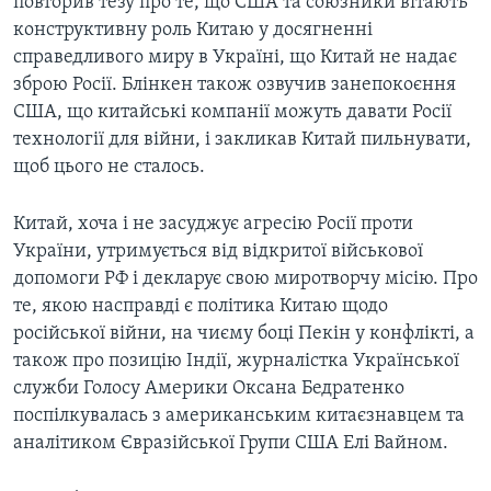
повторив тезу про те, що США та союзники вітають
конструктивну роль Китаю у досягненні
справедливого миру в Україні, що Китай не надає
зброю Росії. Блінкен також озвучив занепокоєння
США, що китайські компанії можуть давати Росії
технології для війни, і закликав Китай пильнувати,
щоб цього не сталось.
Китай, хоча і не засуджує агресію Росії проти
України, утримується від відкритої військової
допомоги РФ і декларує свою миротворчу місію. Про
те, якою насправді є політика Китаю щодо
російської війни, на чиєму боці Пекін у конфлікті, а
також про позицію Індії, журналістка Української
служби Голосу Америки Оксана Бедратенко
поспілкувалась з американським китаєзнавцем та
аналітиком Євразійської Групи США Елі Вайном.