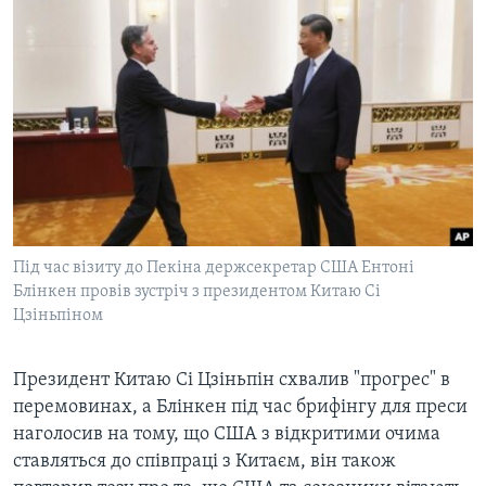
Під час візиту до Пекіна держсекретар США Ентоні
Блінкен провів зустріч з президентом Китаю Сі
Цзіньпіном
Президент Китаю Сі Цзіньпін схвалив "прогрес" в
перемовинах, а Блінкен під час брифінгу для преси
наголосив на тому, що США з відкритими очима
ставляться до співпраці з Китаєм, він також