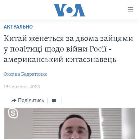
Спеціальні
потреби
Перейти
АКТУАЛЬНО
до
ГОЛОВНА
Китай женеться за двома зайцями
матеріалу
АКТУАЛЬНО
Перейти
у політиці щодо війни Росії -
АНАЛІТИКА
до
СВІТ
американський китаєзнавець
меню
ПОЛІТИКА В США
США
сторінки
Оксана Бедратенко
АДМІНІСТРАЦІЯ ПРЕЗИДЕНТА ТРАМПА: ПЕРШІ 100
УКРАЇНА
Перейти
ДНІВ
до
19 червень, 2023
ВІЙНА - ЦЕ ОСОБИСТЕ
Пошуку
УКРАЇНЦІ В АМЕРИЦІ
Поділитись
УКРАЇНЦІ У СВІТІ
УКРАЇНА
НАУКА
ІНТЕРВ'Ю
ЗДОРОВ'Я
БОРОТЬБА З ДЕЗІНФОРМАЦІЄЮ
КУЛЬТУРА