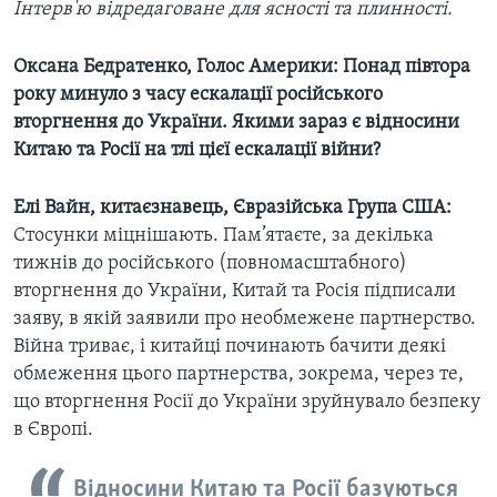
Інтерв'ю відредаговане для ясності та плинності.
Оксана Бедратенко, Голос Америки: Понад півтора
року минуло з часу ескалації російського
вторгнення до України. Якими зараз є відносини
Китаю та Росії на тлі цієї ескалації війни?
Елі Вайн, китаєзнавець, Євразійська Група США:
Стосунки міцнішають. Пам’ятаєте, за декілька
тижнів до російського (повномасштабного)
вторгнення до України, Китай та Росія підписали
заяву, в якій заявили про необмежене партнерство.
Війна триває, і китайці починають бачити деякі
обмеження цього партнерства, зокрема, через те,
що вторгнення Росії до України зруйнувало безпеку
в Європі.
Відносини Китаю та Росії базуються