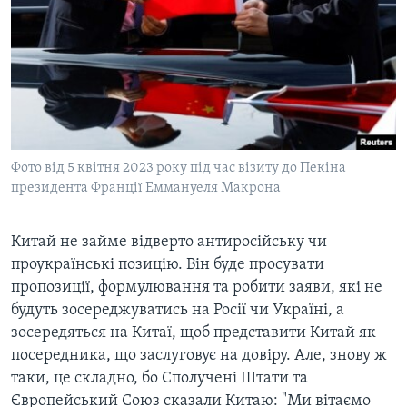
Фото від 5 квітня 2023 року під час візиту до Пекіна
президента Франції Еммануеля Макрона
Китай не займе відверто антиросійську чи
проукраїнські позицію. Він буде просувати
пропозиції, формулювання та робити заяви, які не
будуть зосереджуватись на Росії чи Україні, а
зосередяться на Китаї, щоб представити Китай як
посередника, що заслуговує на довіру. Але, знову ж
таки, це складно, бо Сполучені Штати та
Європейський Союз сказали Китаю: "Ми вітаємо