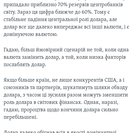
припадало приблизно 70% резервів центробанків
світу. Зараз ця цифра ближче до 60%. Тому є
стабільне падіння центральної ролі долара, але
долар все ще далеко випереджає всі інші валюти, і є
домінуючою валютою.
Гадаю, більш ймовірний сценарій не той, коли одна
валюта замінить долар, а той, коли низка факторів
послаблять долар.
Якщо більше країн, не лише конкурентів США, а і
союзників та партнерів, шукатимуть шляхи обходу
долара, з часом ці зусилля разом можуть зменшити
роль долара в світових фінансах. Однак, наразі,
гадаю, пророцтва щодо кончини долара сильно
перебільшені.
Долар далеко обігнав всіх в якості домінантної