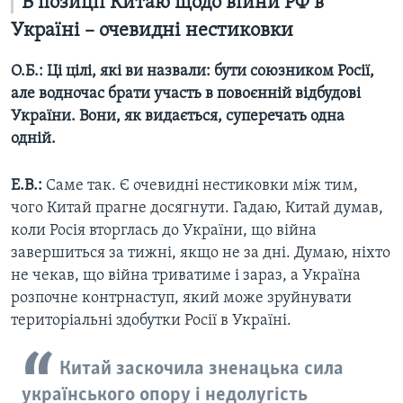
В позиції Китаю щодо війни РФ в
Україні – очевидні нестиковки
О.Б.:
Ці цілі, які ви назвали: бути союзником Росії,
але водночас брати участь в повоєнній відбудові
України. Вони, як видається, суперечать одна
одній.
Е.В.:
Саме так. Є очевидні нестиковки між тим,
чого Китай прагне досягнути. Гадаю, Китай думав,
коли Росія вторглась до України, що війна
завершиться за тижні, якщо не за дні. Думаю, ніхто
не чекав, що війна триватиме і зараз, а Україна
розпочне контрнаступ, який може зруйнувати
територіальні здобутки Росії в Україні.
Китай заскочила зненацька сила
українського опору і недолугість