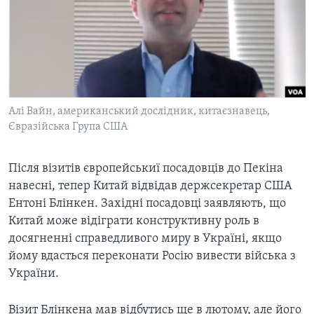
ВІДЕО
СУСПІЛЬСТВО
ТЕЛЕПРОГРАМИ
ЕКОНОМІКА
ENGLISH
ЧАС-TIME
ІСТОРІЇ УСПІХУ УКРАЇНЦІВ
БРИФІНГ ГОЛОСУ АМЕРИКИ
Learning English
СТУДІЯ ВАШИНГТОН
Алі Вайн, американський дослідник, китаєзнавець,
МИ В СОЦМЕРЕЖАХ
Євразійська Група США
ВІКНО В АМЕРИКУ
ПРАЙМ-ТАЙМ
Після візитів європейськиї посадовців до Пекіна
ПОГЛЯД З ВАШИНГТОНА
навесні, тепер Китай відвідав держсекретар США
Мови
Ентоні Блінкен. Західні посадовці заявляють, що
Китай може відіграти конструктивну роль в
досягненні справедливого миру в Україні, якщо
йому вдасться переконати Росію вивести війська з
України.
Візит Блінкена мав відбутись ще в лютому, але його