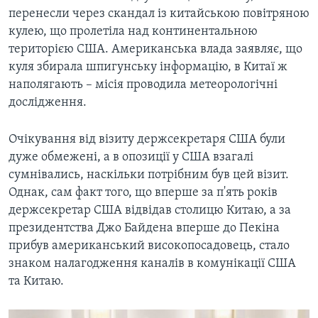
перенесли через скандал із китайською повітряною
кулею, що пролетіла над континентальною
територією США. Американська влада заявляє, що
куля збирала шпигунську інформацію, в Китаї ж
наполягають – місія проводила метеорологічні
дослідження.
Очікування від візиту держсекретаря США були
дуже обмежені, а в опозиції у США взагалі
сумнівались, наскільки потрібним був цей візит.
Однак, сам факт того, що вперше за п'ять років
держсекретар США відвідав столицю Китаю, а за
президентства Джо Байдена вперше до Пекіна
прибув американський високопосадовець, стало
знаком налагодження каналів в комунікації США
та Китаю.