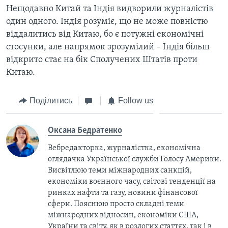
Нещодавно Китай та Індія видворили журналістів
один одного. Індія розуміє, що не може повністю
віддалитись від Китаю, бо є потужні економічні
стосунки, але напрямок зрозумілий – Індія більш
відкрито стає на бік Сполучених Штатів проти
Китаю.
Поділитись
Follow us
Оксана Бедратенко
Вебредакторка, журналістка, економічна
оглядачка Української служби Голосу Америки.
Висвітлюю теми міжнародних санкцій,
економіки воєнного часу, світові тенденції на
ринках нафти та газу, новини фінансової
сфери. Пояснюю просто складні теми
міжнародних відносин, економіки США,
України та світу, як в розлогих статтях, так і в