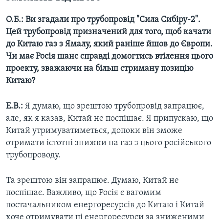
О.Б.:
Ви згадали про трубопровід "Сила Сибіру-2".
Цей трубопровід призначений для того, щоб качати
до Китаю газ з Ямалу, який раніше йшов до Європи.
Чи має Росія шанс справді домогтись втілення цього
проекту, зважаючи на більш стриману позицію
Китаю?
Е.В.:
Я думаю, що зрештою трубопровід запрацює,
але, як я казав, Китай не поспішає. Я припускаю, що
Китай утримуватиметься, допоки він зможе
отримати істотні знижки на газ з цього російського
трубопроводу.
Та зрештою він запрацює. Думаю, Китай не
поспішає. Важливо, що Росія є вагомим
постачальником енергоресурсів до Китаю і Китай
хоче отримувати ці енергоресурси за зниженими