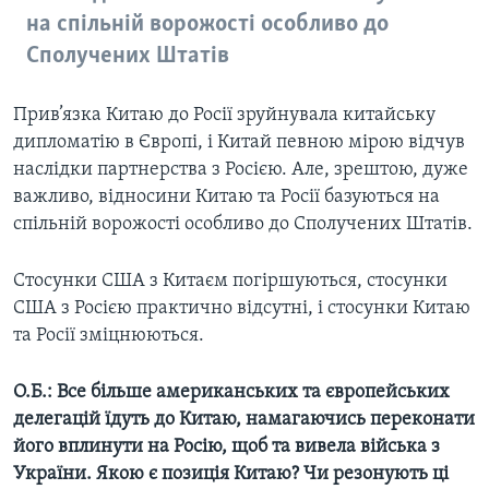
на спільній ворожості особливо до
Сполучених Штатів
Прив’язка Китаю до Росії зруйнувала китайську
дипломатію в Європі, і Китай певною мірою відчув
наслідки партнерства з Росією. Але, зрештою, дуже
важливо, відносини Китаю та Росії базуються на
спільній ворожості особливо до Сполучених Штатів.
Стосунки США з Китаєм погіршуються, стосунки
США з Росією практично відсутні, і стосунки Китаю
та Росії зміцнюються.
О.Б.: Все більше американських та європейських
делегацій їдуть до Китаю, намагаючись переконати
його вплинути на Росію, щоб та вивела війська з
України. Якою є позиція Китаю? Чи резонують ці