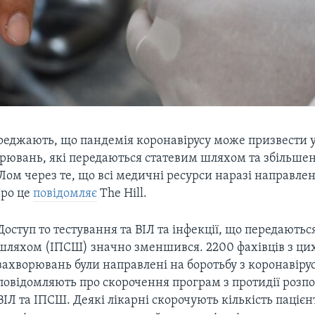
еджають, що пандемія коронавірусу може призвести 
рювань, які передаються статевим шляхом та збільшен
ом через те, що всі медичні ресурси наразі направлен
Про це
повідомляє
The Hill.
Доступ то тестування та ВІЛ та інфекції, що передаютьс
шляхом (ІПСШ) значно зменшився. 2200 фахівців з ци
захворювань були направлені на боротьбу з коронавіру
повідомляють про скорочення програм з протидії роз
ВІЛ та ІПСШ. Деякі лікарні скорочують кількість пацієнт