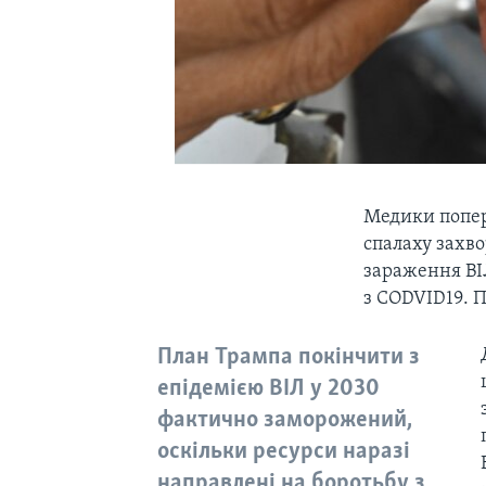
Медики попер
спалаху захво
зараження ВІЛ
з CODVID19. 
План Трампа покінчити з
епідемією ВІЛ у 2030
фактично заморожений,
оскільки ресурси наразі
направлені на боротьбу з