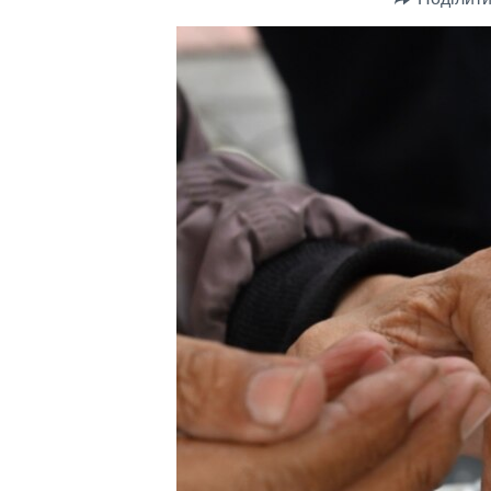
СУСПІЛЬСТВО
ТЕЛЕПРОГРАМИ
ЕКОНОМІКА
ENGLISH
ЧАС-TIME
ІСТОРІЇ УСПІХУ УКРАЇНЦІВ
БРИФІНГ ГОЛОСУ АМЕРИКИ
СТУДІЯ ВАШИНГТОН
ВІКНО В АМЕРИКУ
ПРАЙМ-ТАЙМ
ПОГЛЯД З ВАШИНГТОНА