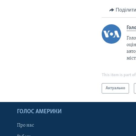
Поділити
Гол
Голо
оцін
авто
міс
This item is part of
Актуально
ГОЛОС АМЕРИКИ
Про нас