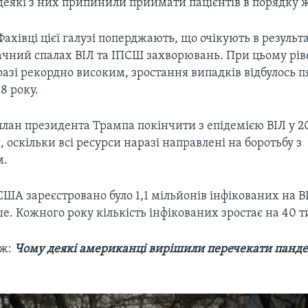
деякі з них припинили приймати пацієнтів в порядку ж
Фахівці цієї галузі поперджають, що очікують в результ
ачний спалах ВІЛ та ІПСШ захворювань. При цьому рі
азі рекордно високим, зростання випадків відбулось п
8 року.
 план президента Трампа покінчити з епідемією ВІЛ у 
оскільки всі ресурси наразі направлені на боротьбу з
м.
 США зареєстровано було 1,1 мільйонів інфікованих на ВІ
ше. Кожного року кількість інфікованих зростає на 40 ти
ож:
Чому деякі американці вирішили перечекати панде