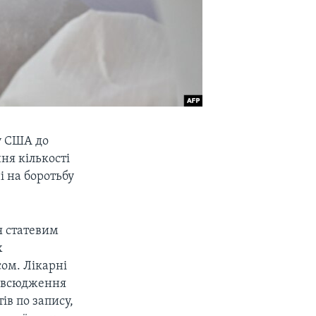
у США до
ня кількості
і на боротьбу
я статевим
х
сом. Лікарні
повсюдження
ів по запису,