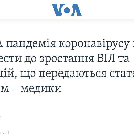
 пандемія коронавірусу
ести до зростання ВІЛ та
цій, що передаються ста
м – медики
0
сь