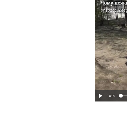
by
Голос Аме
0:00