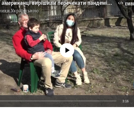
Чому деякі американці вирішили перечекати пандемію в Україні? Відео
EMB
рики Українською
No media source currently available
3:16
EMBED