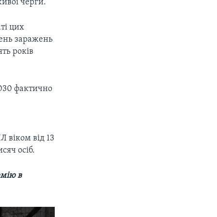
ивої черги.
аті цих
вень заражень
ять років
2030 фактично
Л віком від 13
сяч осіб.
мію в