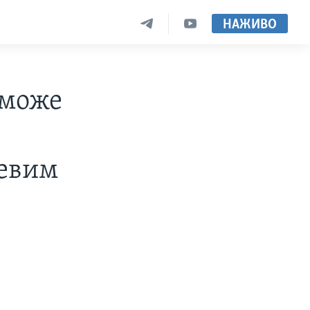
НАЖИВО
 може
тевим