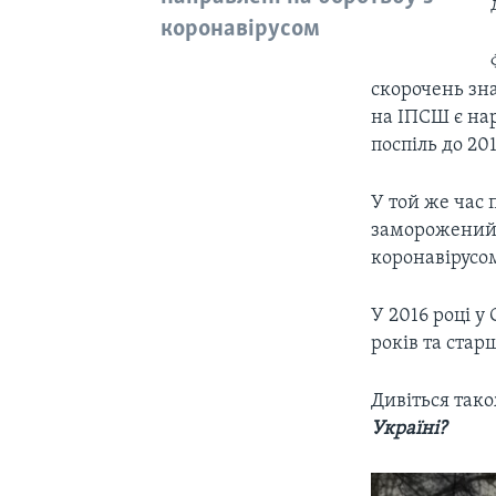
коронавірусом
скорочень зн
на ІПСШ є нар
поспіль до 201
У той же час
заморожений, 
коронавірусо
У 2016 році у
років та стар
Дивіться так
Україні?