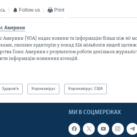
сь
Follow us
Print
ос Америки
с Америки (VOA) надає новини та інформацію більш ніж 40 мо
ками, охоплює аудиторію у понад 326 мільйонів людей щотижн
рства Голос Америки є результатом роботи декількох журналіст
тити інформацію новинних агенцій.
Здоров'я
Коронавірус
Коронавірус: США
МИ В СОЦМЕРЕЖАХ