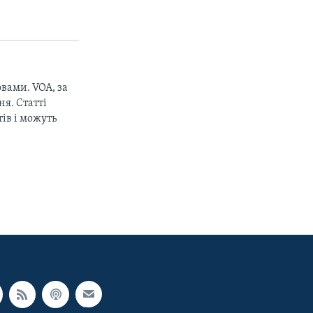
вами. VOA, за
px
width
я. Статті
ів і можуть