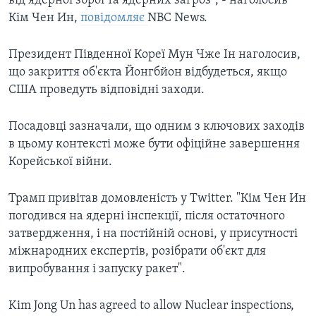
від ядерної зброї та ядерних загроз", - наголосив
Кім Чен Ин,
повідомляє
NBC News.
Президент Південної Кореї Мун Чже Ін наголосив,
що закриття об'єкта Йонгбйон відбудеться, якщо
США проведуть відповідні заходи.
Посадовці зазначали, що одним з ключових заходів
в цьому контексті може бути офіційне завершення
Корейської війни.
Трамп привітав домовленість у Twitter. "Кім Чен Ин
погодився на ядерні інспекції, після остаточного
затвердження, і на постійній основі, у присутності
міжнародних експертів, розібрати об'єкт для
випробування і запуску ракет".
Kim Jong Un has agreed to allow Nuclear inspections,