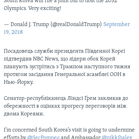
South Korea will file a joint bid to host the 2032
Olympics. Very exciting!
— Donald J. Trump (@realDonaldTrump)
September
19, 2018
Посадовець служби президента Південної Кореї
підтвердив NBC News, що лідери обох Корей
планують зустрітись з Трампом наступного тижня
протягом засідання Генеральної асамблеї ООН в
Нью-Йорку.
Сенатор-республіканець Ліндсі Ґрем закликав до
обережності в оцінках прогресу переговорів між
двома Кореями.
I’m concerned South Korea’s visit is going to undermine
efforts by
@SecPompeo
and Ambassador
@nikkihaley