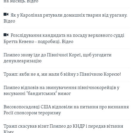
на Місяць. Відео
Як у Каролінах рятували домашніх тварин від урагану.
Відео
Розслідування кандидата на посаду верховного судді
Бретта Кевено - подробиці. Відео
Помпео знову їде до Північної Кореї, щоб узгодити
денуклеаризацію
Трамп: якби не я, ми мали б війну з Північною Кореєю!
Помпео відповів на звинувачення північнокорейців у
висуванні "бандитських" вимог
Високопосадовці США відповіли на питання про визнання
Росії спонсором тероризму
Трамп скасував візит Помпео до КНДР і передав вітання
Кіму