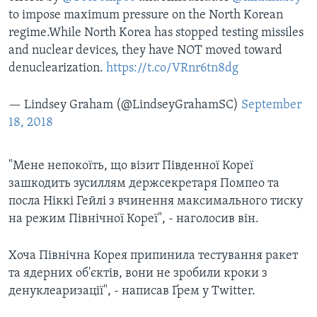
to impose maximum pressure on the North Korean
regime.While North Korea has stopped testing missiles
and nuclear devices, they have NOT moved toward
denuclearization.
https://t.co/VRnr6tn8dg
— Lindsey Graham (@LindseyGrahamSC)
September
18, 2018
"Мене непокоїть, що візит Південної Кореї
зашкодить зусиллям держсекретаря Помпео та
посла Ніккі Гейлі з вчинення максимального тиску
на режим Північної Кореї", - наголосив він.
Хоча Північна Корея припинила тестування ракет
та ядерних об'єктів, вони не зробили кроки з
денуклеаризації", - написав Ґрем у Twitter.