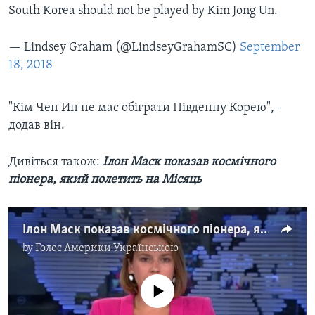
South Korea should not be played by Kim Jong Un.
— Lindsey Graham (@LindseyGrahamSC)
September
18, 2018
"Кім Чен Ин не має обіграти Південну Корею", -
додав він.
Дивіться також: ​
Ілон Маск показав космічного
піонера, який полетить на Місяць
Ілон Маск показав космічного піонера, який полетить на Місяць. Відео
by
Голос Америки Українською
No media source currently available