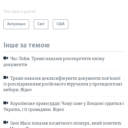
This item is part of
Актуально
Світ
США
Інше за темою
Час-Тайм. Трамп наказав розсекретити низку
документів
Трамп наказав декласифікувати документи пов’язанi
із розслідуванням російського втручання у президентські
вибори. Відео
Королівське правосуддя: Чому саме у Лондоні судяться і
Україна, і її громадяни. Відео
Ілон Маск показав космічного піонера, який полетить