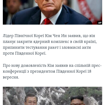
ВІДЕО
СУСПІЛЬСТВО
ТЕЛЕПРОГРАМИ
ЕКОНОМІКА
ENGLISH
ЧАС-TIME
ІСТОРІЇ УСПІХУ УКРАЇНЦІВ
БРИФІНГ ГОЛОСУ АМЕРИКИ
Learning English
СТУДІЯ ВАШИНГТОН
Лідер Північної Кореї Кім Чен Ин заявив, що він
планує закрити ядерний комплекс в своїй країні,
МИ В СОЦМЕРЕЖАХ
ВІКНО В АМЕРИКУ
припинити тестування ракет і зловмисні акти
ПРАЙМ-ТАЙМ
проти Південної Кореї.
ПОГЛЯД З ВАШИНГТОНА
Мови
Про нову домовленість Кім заявив на спільній прес-
конференції з президентом Південної Кореї 18
вересня.