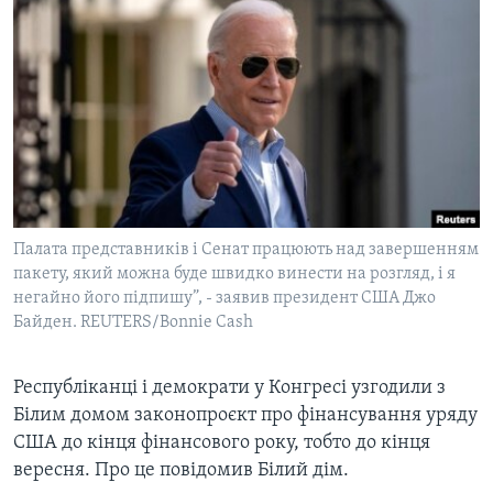
ВІДЕО
СУСПІЛЬСТВО
ТЕЛЕПРОГРАМИ
ЕКОНОМІКА
ENGLISH
ЧАС-TIME
ІСТОРІЇ УСПІХУ УКРАЇНЦІВ
БРИФІНГ ГОЛОСУ АМЕРИКИ
Learning English
СТУДІЯ ВАШИНГТОН
МИ В СОЦМЕРЕЖАХ
ВІКНО В АМЕРИКУ
ПРАЙМ-ТАЙМ
Палата представників і Сенат працюють над завершенням
пакету, який можна буде швидко винести на розгляд, і я
ПОГЛЯД З ВАШИНГТОНА
негайно його підпишу”, - заявив президент США Джо
Мови
Байден. REUTERS/Bonnie Cash
Республіканці і демократи у Конгресі узгодили з
Білим домом законопроєкт про фінансування уряду
США до кінця фінансового року, тобто до кінця
вересня. Про це повідомив Білий дім.