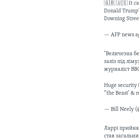
🇬🇧 🇺🇸 It c
Donald Trump's
Downing Stree
— AFP news a
"Величезна бе
заліз під лім
журналіст ВВС
Huge security 
‘’the Beast’ & 
— Bill Neely 
Ларрі прийнял
став загальни