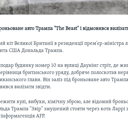
 броньоване авто Трампа "The Beast" і відмовився вилізат
ий кіт Великої Британії в резиденції прем'єр-міністра л
ента США Дональда Трампа.
подар будинку номер 10 на вулиці Даунінг стріт, де жи
керівниця британського уряду, добряче полоскотав нер
канського глави. Він заліз під броньоване авто Трампа 
овився вилізати звідти.
ежити кулі, вибухи, хімічну зброю, але відомий брон
ьда Трампа "Звір" змушений стояти через кота Ларрі 
ує інформагенція AFP.