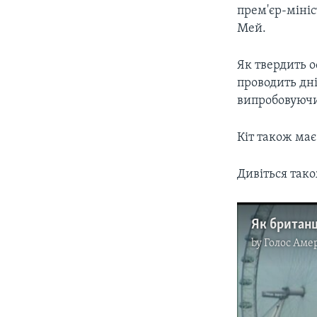
прем'єр-мініс
Мей.
Як твердить 
проводить дні
випробовуючи 
Кіт також ма
Дивіться так
Як британц
by
Голос Аме