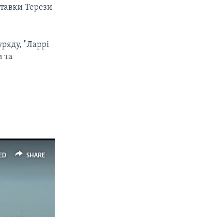
ставки Терези
уряду, "Ларрі
и та
ED
SHARE