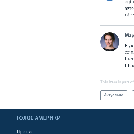
оцін
авто
міс
Мар
В ук
соці
Інст
Шев
This item is part of
Актуально
ГОЛОС АМЕРИКИ
Про нас