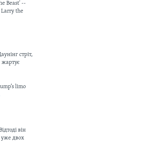
e Beast' --
 Larry the
аунінг стріт,
- жартує
rump’s limo
K
ідтоді він
 уже двох