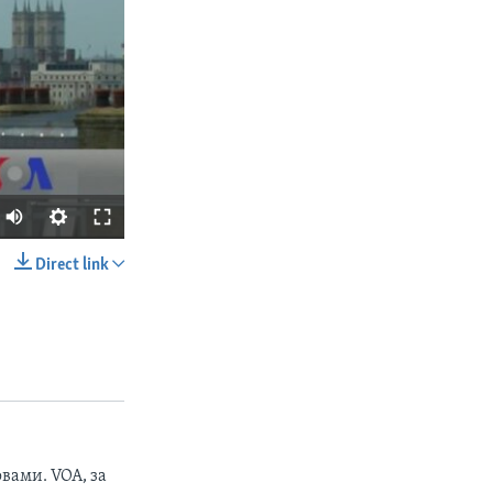
Direct link
SHARE
вами. VOA, за
px
width