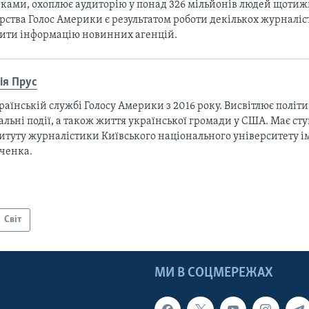
ками, охоплює аудиторію у понад 326 мільйонів людей щотижн
рства Голос Америки є результатом роботи декількох журналіст
тити інформацію новинних агенцій.
ія Прус
раїнській службі Голосу Америки з 2016 року. Висвітлює політи
альні події, а також життя української громади у США. Має сту
итуту журналістики Київського національного університету і
ченка.
Світ
МИ В СОЦМЕРЕЖАХ