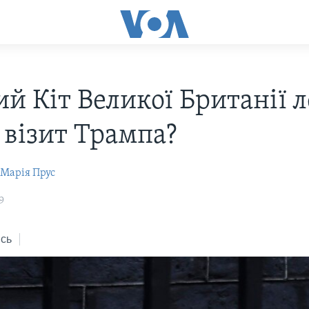
й Кіт Великої Британії л
 візит Трампа?
Марія Прус
9
сь