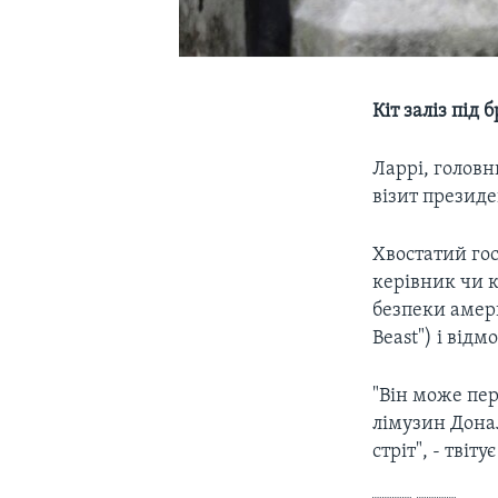
Кіт заліз під
Ларрі, головн
візит презид
Хвостатий гос
керівник чи 
безпеки амери
Beast") і відм
"Він може пер
лімузин Донал
стріт", - твіт