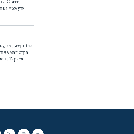
я. Статті
ів і можуть
ку, культурні та
пінь магістра
мені Тараса