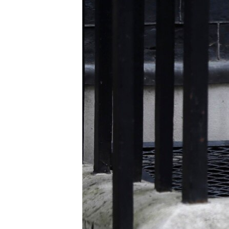
СУСПІЛЬСТВО
ТЕЛЕПРОГРАМИ
ЕКОНОМІКА
ENGLISH
ЧАС-TIME
ІСТОРІЇ УСПІХУ УКРАЇНЦІВ
БРИФІНГ ГОЛОСУ АМЕРИКИ
СТУДІЯ ВАШИНГТОН
ВІКНО В АМЕРИКУ
ПРАЙМ-ТАЙМ
ПОГЛЯД З ВАШИНГТОНА