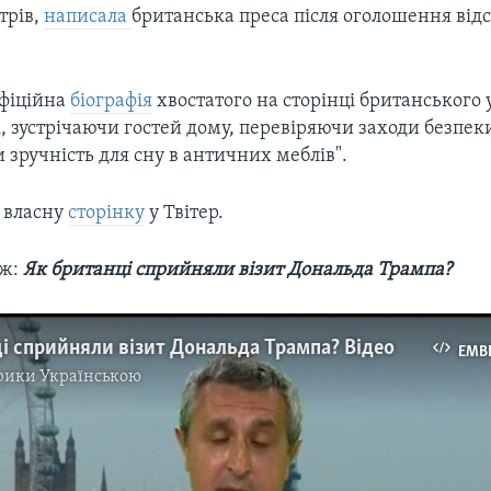
трів,
написала
британська преса після оголошення від
офіційна
біографія
хвостатого на сторінці британського 
, зустрічаючи гостей дому, перевіряючи заходи безпек
зручність для сну в античних меблів".
є власну
сторінку
у Твітер.
ож:
Як британці сприйняли візит Дональда Трампа?
і сприйняли візит Дональда Трампа? Відео
EMB
рики Українською