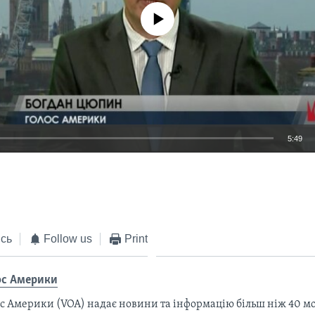
No media source currently available
5:49
EMBED
сь
Follow us
Print
ос Америки
с Америки (VOA) надає новини та інформацію більш ніж 40 мо