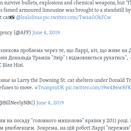
an survive bullets, explosions and chemical weapons, but 'Th
 famed armoured limousine was brought to a standstill by
t cat📸
@lealolivas
pic.twitter.com/Twaa0OkFCw
gency (@AFP)
June 4, 2019
зпекова проблема через те, що Ларрі, кіт, що живе на Д
узин Дональда Трампа "Звір" і відмовляється рухатись", 
 Білл Нілі.
issue as Larry the Downing St. cat shelters under Donald T
refuses to move.
#TrumpinUK
pic.twitter.com/i9w4B6w8F
(@BillNeelyNBC)
June 4, 2019
и на посаду "головного мишолова" країни у 2011 році. В
м улюбленцем. Зокрема, на цій роботі Ларрі "пережив"