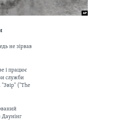
и
едь не зірвав
ве і працює
ви служби
"Звір" ("The
ьований
з Даунінг