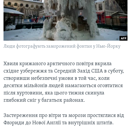
ВІДЕО
СУСПІЛЬСТВО
ТЕЛЕПРОГРАМИ
ЕКОНОМІКА
ENGLISH
ЧАС-TIME
ІСТОРІЇ УСПІХУ УКРАЇНЦІВ
БРИФІНГ ГОЛОСУ АМЕРИКИ
Learning English
СТУДІЯ ВАШИНГТОН
Люди фотографують заморожений фонтан у Нью-Йорку
МИ В СОЦМЕРЕЖАХ
ВІКНО В АМЕРИКУ
Хвиля крижаного арктичного повітря вкрила
ПРАЙМ-ТАЙМ
східне узбережжя та Середній Захід США в суботу,
ПОГЛЯД З ВАШИНГТОНА
створивши небезпечні умови в той час, коли
Мови
десятки мільйонів людей намагаються оговтатися
після хуртовини, яка цього тижня скинула
глибокий сніг у багатьох районах.
Застереження про вітри та морози простяглися від
Флориди до Нової Англії та внутрішніх штатів.