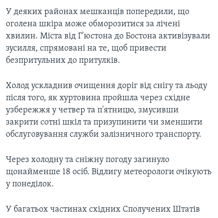
У деяких районах мешканців попередили, що
оголена шкіра може обморозитися за лічені
хвилин. Міста від Г'юстона до Бостона активізували
зусилля, спрямовані на те, щоб привести
безпритульних до притулків.
Холод ускладнив очищення доріг від снігу та льоду
після того, як хуртовина пройшла через східне
узбережжя у четвер та п'ятницю, змусивши
закрити сотні шкіл та призупинити чи зменшити
обслуговування служби залізничного транспорту.
Через холодну та сніжну погоду загинуло
щонайменше 18 осіб. Відлигу метеорологи очікують
у понеділок.
У багатьох частинах східних Сполучених Штатів