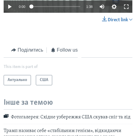
0:00
1:38
Direct link
Поділитись
Follow us
This item is part of
Актуально
США
Інше за темою
Фотогалерея: Cхідне узбережжя США скував сніг та лід
Трамп називає себе «стабільним генієм», відкидаючи