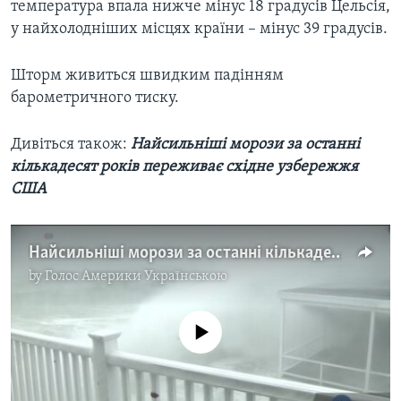
температура впала нижче мінус 18 градусів Цельсія,
у найхолодніших місцях країни – мінус 39 градусів.
Шторм живиться швидким падінням
барометричного тиску.
Дивіться також:
Найсильніші морози за останні
кількадесят років переживає східне узбережжя
США
Найсильніші морози за останні кількадесят років переживає східне узбережжя США. Відео
by
Голос Америки Українською
No media source currently available