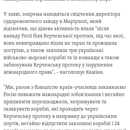
У заяві, зокрема наводяться свідчення директора
судоремонтного заводу в Маріуполі, який
відзначив, що ділова активність впала "після
нападу Росії біля Керченської протоки, під час якої,
вона невиправдано йшла на таран та проводила
постріли, а також захопила три українські
військово-морські кораблі та їх команди а також
заблокувала Керченську протоку у порушення
міжнародного права", - наголошує Каміан.
"Ми, разом з більшістю країн-учасниць закликаємо
Росію поважати міжнародні зобов'язання і негайно
припинити перешкоджати, затримувати та
залякувати кораблі, які проходять через
Керченську протоку в напрямку до українських
портів, негайно відпустити захоплені кораблі і 24