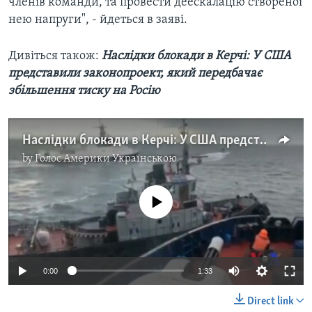
членів команди, та провести деескалацію створеної
нею напруги", - йдеться в заяві.
Дивіться також:
Наслідки блокади в Керчі: У США
представили законопроект, який передбачає
збільшення тиску на Росію
Наслідки блокади в Керчі: У США представили законопроект, який передбачає збільшення тиску на Росію
by
Голос Америки Українською
No media source currently available
0:00
1:33
Direct link