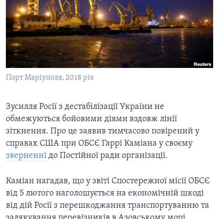
ВІДЕО
СУСПІЛЬСТВО
ТЕЛЕПРОГРАМИ
ЕКОНОМІКА
ENGLISH
ЧАС-TIME
ІСТОРІЇ УСПІХУ УКРАЇНЦІВ
БРИФІНГ ГОЛОСУ АМЕРИКИ
Learning English
СТУДІЯ ВАШИНГТОН
Порт Маріуполя, 2018 рік
МИ В СОЦМЕРЕЖАХ
ВІКНО В АМЕРИКУ
Зусилля Росії з дестабілізації України не
ПРАЙМ-ТАЙМ
обмежуються бойовими діями вздовж лінії
ПОГЛЯД З ВАШИНГТОНА
зіткнення. Про це заявив тимчасово повірений у
Мови
справах США при ОБСЄ Гаррі Каміана у своєму
зверненні
до Постійної ради організації.
Каміан нагадав, що у звіті Спостережної місії ОБСЄ
від 5 лютого наголошується на економічній шкоді
від дій Росії з перешкоджання транспортуванню та
залякування перевізників в Азовському морі.