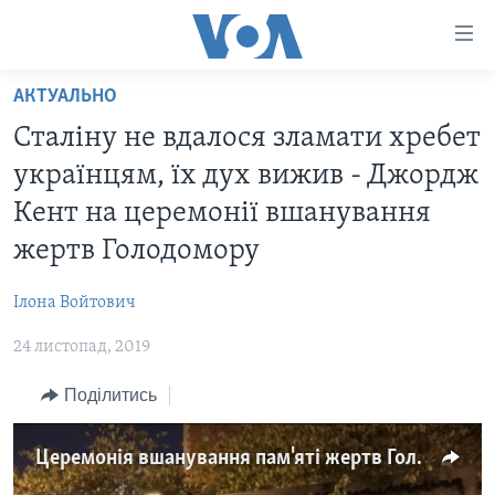
Спеціальні
потреби
Перейти
АКТУАЛЬНО
до
ГОЛОВНА
Сталіну не вдалося зламати хребет
матеріалу
АКТУАЛЬНО
Перейти
українцям, їх дух вижив - Джордж
АНАЛІТИКА
до
СВІТ
Кент на церемонії вшанування
меню
ПОЛІТИКА В США
США
жертв Голодомору
сторінки
АДМІНІСТРАЦІЯ ПРЕЗИДЕНТА ТРАМПА: ПЕРШІ 100
УКРАЇНА
Перейти
ДНІВ
Ілона Войтович
до
ВІЙНА - ЦЕ ОСОБИСТЕ
Пошуку
УКРАЇНЦІ В АМЕРИЦІ
24 листопад, 2019
УКРАЇНЦІ У СВІТІ
УКРАЇНА
Поділитись
НАУКА
ІНТЕРВ'Ю
ЗДОРОВ'Я
Церемонія вшанування пам'яті жертв Голодомору у Вашингтоні. Відео
БОРОТЬБА З ДЕЗІНФОРМАЦІЄЮ
КУЛЬТУРА