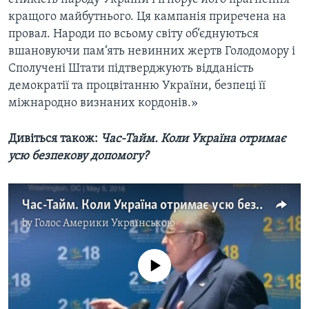
кращого майбутнього. Ця кампанія приречена на
провал. Народи по всьому світу об‘єднуються
вшановуючи пам‘ять невинних жертв Голодомору і
Сполучені Штати підтверджують відданість
демократії та процвітанню України, безпеці її
міжнародно визнаних кордонів.»
Дивіться також:
Час-Тайм. Коли Україна отримає
усю безпекову допомогу?
Час-Тайм. Коли Україна отримає усю безпекову допомогу?
by
Голос Америки Українською
No media source currently available