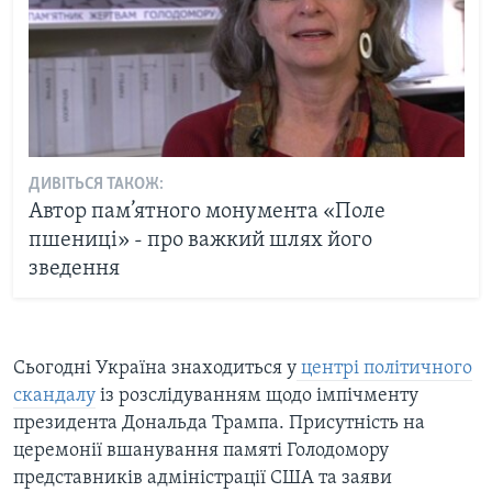
ДИВІТЬСЯ ТАКОЖ:
Автор пам’ятного монумента «Поле
пшениці» - про важкий шлях його
зведення
Сьогодні Україна знаходиться у
центрі політичного
скандалу
із розслідуванням щодо імпічменту
президента Дональда Трампа. Присутність на
церемонії вшанування памяті Голодомору
представників адміністрації США та заяви