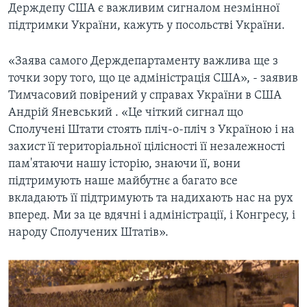
Держдепу США є важливим сигналом незмінної
підтримки України, кажуть у посольстві України.
«Заява самого Держдепартаменту важлива ще з
точки зору того, що це адміністрація США», - заявив
Тимчасовий повірений у справах України в США
Андрій Яневський . «Це чіткий сигнал що
Сполучені Штати стоять пліч-о-пліч з Україною і на
захист її територіальної цілісності її незалежності
пам'ятаючи нашу історію, знаючи її, вони
підтримують наше майбутнє а багато все
вкладають її підтримують та надихають нас на рух
вперед. Ми за це вдячні і адміністрації, і Конгресу, і
народу Сполучених Штатів».