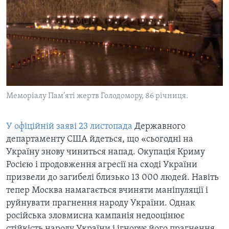
Меморіалу Пам’яті жертв Голодомору, 86 річниця.
У офіційній заяві 23 листопада
Державного
департаменту США йдеться, що «сьогодні на
Україну знову чиниться напад. Окупація Криму
Росією і продовження агресії на сході України
призвели до загибелі близько 13 000 людей. Навіть
тепер Москва намагається вчиняти маніпуляції і
руйнувати прагнення народу України. Однак
російська зловмисна кампанія недооцінює
стійкість народу України і ігнорує його прагнення