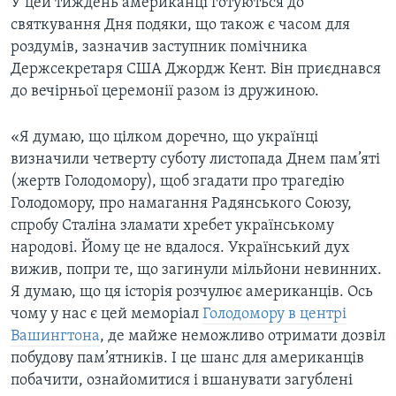
У цей тиждень американці готуються до
святкування Дня подяки, що також є часом для
роздумів, зазначив заступник помічника
Держсекретаря США Джордж Кент. Він приєднався
до вечірньої церемонії разом із дружиною.
«Я думаю, що цілком доречно, що українці
визначили четверту суботу листопада Днем пам’яті
(жертв Голодомору), щоб згадати про трагедію
Голодомору, про намагання Радянського Союзу,
спробу Сталіна зламати хребет українському
народові. Йому це не вдалося. Український дух
вижив, попри те, що загинули мільйони невинних.
Я думаю, що ця історія розчулює американців. Ось
чому у нас є цей меморіал
Голодомору в центрі
Вашингтонa
, де майже неможливо отримати дозвіл
побудову пам’ятників. І це шанс для американців
побачити, ознайомитися і вшанувати загублені