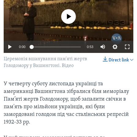
ВІДЕО
СУСПІЛЬСТВО
ТЕЛЕПРОГРАМИ
No media source currently available
ЕКОНОМІКА
ENGLISH
ЧАС-TIME
ІСТОРІЇ УСПІХУ УКРАЇНЦІВ
БРИФІНГ ГОЛОСУ АМЕРИКИ
Learning English
СТУДІЯ ВАШИНГТОН
0:00
0:53
МИ В СОЦМЕРЕЖАХ
ВІКНО В АМЕРИКУ
Церемонія вшанування пам'яті жертв
Direct link
Голодомору у Вашингтоні. Відео
ПРАЙМ-ТАЙМ
ПОГЛЯД З ВАШИНГТОНА
У четверту суботу листопада українці та
Мови
американці Вашингтона зібралися біля меморіалу
Пам’яті жертв Голодомору, щоб запалити свічки в
пам'ять про мільйони українців, які були
замордовані голодом під час cталінських репресій
1932-33 рр.