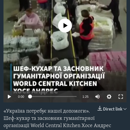
ВІДЕО
СУСПІЛЬСТВО
ТЕЛЕПРОГРАМИ
ЕКОНОМІКА
ENGLISH
ЧАС-TIME
No media source currently available
ІСТОРІЇ УСПІХУ УКРАЇНЦІВ
БРИФІНГ ГОЛОСУ АМЕРИКИ
Learning English
СТУДІЯ ВАШИНГТОН
МИ В СОЦМЕРЕЖАХ
ВІКНО В АМЕРИКУ
ПРАЙМ-ТАЙМ
ПОГЛЯД З ВАШИНГТОНА
Мови
0:00
1:25
Direct link
«Україна потребує нашої допомоги».
Шеф-кухар та засновник гуманітарної
організації World Central Kitchen Хосе Андрес