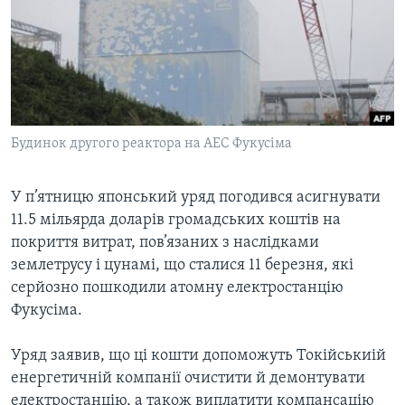
ВІДЕО
СУСПІЛЬСТВО
ТЕЛЕПРОГРАМИ
ЕКОНОМІКА
ENGLISH
ЧАС-TIME
ІСТОРІЇ УСПІХУ УКРАЇНЦІВ
БРИФІНГ ГОЛОСУ АМЕРИКИ
Learning English
СТУДІЯ ВАШИНГТОН
Будинок другого реактора на АЕС Фукусіма
МИ В СОЦМЕРЕЖАХ
ВІКНО В АМЕРИКУ
У п’ятницю японський уряд погодився асигнувати
ПРАЙМ-ТАЙМ
11.5 мільярда доларів громадських коштів на
ПОГЛЯД З ВАШИНГТОНА
покриття витрат, пов’язаних з наслідками
Мови
землетрусу і цунамі, що сталися 11 березня, які
серйозно пошкодили атомну електростанцію
Фукусіма.
Уряд заявив, що ці кошти допоможуть Токійськиій
енергетичній компанії очистити й демонтувати
електростанцію, а також виплатити компансацію