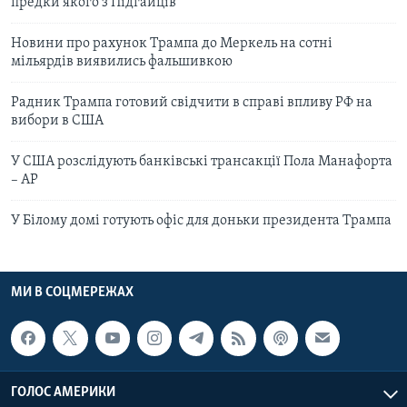
предки якого з Підгайців
Новини про рахунок Трампа до Меркель на сотні
мільярдів виявились фальшивкою
Радник Трампа готовий свідчити в справі впливу РФ на
вибори в США
У США розслідують банківські трансакції Пола Манафорта
– АР
У Білому домі готують офіс для доньки президента Трампа
МИ В СОЦМЕРЕЖАХ
ГОЛОС АМЕРИКИ