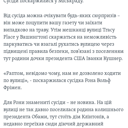
Сусіди поскаржилися у Міськраду.
Від сусіда можна очікувати будь-яких сюрпризів –
він може поцупити вашу газету чи заїхати
випадково на траву. Утім мешканці вулиці Tracy
Place у Вашингтоні скаржаться на неможливість
паркуватись чи взагалі рухатись вулицею через
підвищені правила безпеки, пов’язані з поселенням
тут родини дочки президента США Іванки Кушнер.
«Раптом, невідомо чому, нам не дозволено ходити
по вулиці», - поскаржилася сусідка Рона Вольф
Фрімен.
Для Рони знамениті сусіди – не новина. На цій
вулиці не так давно поселилася родина колишнього
президента Обами, тут стоїть дім Клінтонів, а
недавно переїхав сюди діючий державний