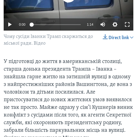
ВІДЕО
СУСПІЛЬСТВО
ТЕЛЕПРОГРАМИ
ЕКОНОМІКА
ENGLISH
ЧАС-TIME
0:00
1:14
ІСТОРІЇ УСПІХУ УКРАЇНЦІВ
БРИФІНГ ГОЛОСУ АМЕРИКИ
Чому сусіди Іванки Трамп скаржаться до
Direct link
Learning English
міської ради. Відео
СТУДІЯ ВАШИНГТОН
МИ В СОЦМЕРЕЖАХ
ВІКНО В АМЕРИКУ
У підготовці до життя в американській столиці,
ПРАЙМ-ТАЙМ
старша донька президента Трампа – Іванка –
знайшла гарне житло на затишній вулиці в одному
ПОГЛЯД З ВАШИНГТОНА
Мови
з найпрестижніших районів Вашингтона, де вона з
чоловіком та дітьми посилилася. Але
пристосуватися до нових життєвих умов виявилося
не так просто. Майже одразу у сім’ї Кушнерів виник
конфлікт з сусідами після того, як агенти Секретної
служби, які охороняють президентську родину,
забрали більшість паркувальних місць на вулиці.