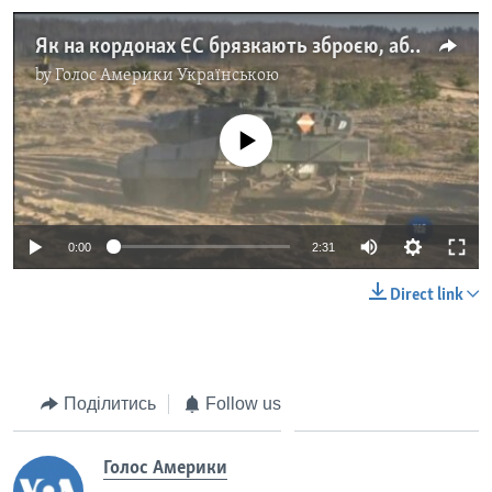
Як на кордонах ЄС брязкають зброєю, аби унеможливити агресію з боку Росії. Відео
by
Голос Америки Українською
No media source currently available
0:00
2:31
Direct link
Поділитись
Follow us
Голос Америки