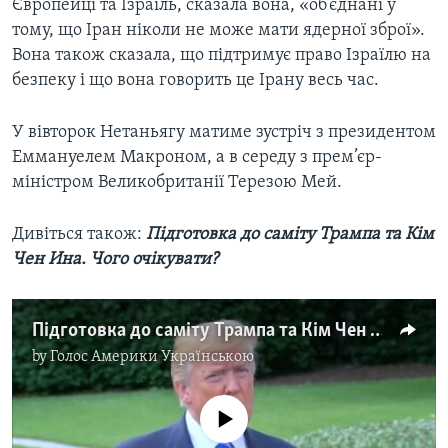
Європейці та Ізраїль, сказала вона, «об’єднані у
тому, що Іран ніколи не може мати ядерної зброї».
Вона також сказала, що підтримує право Ізраїлю на
безпеку і що вона говорить це Ірану весь час.
У вівторок Нетаньягу матиме зустріч з президентом
Еммануелем Макроном, а в середу з прем’єр-
міністром Великобританії Терезою Мей.
Дивіться також:
Підготовка до саміту Трампа та Кім
Чен Ина. Чого очікувати?
Підготовка до саміту Трампа та Кім Чен Ина. Чого очікувати? Відео
by
Голос Америки Українською
No media source currently available