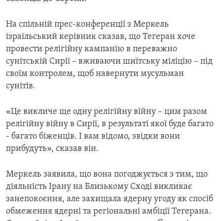
На спільній прес-конференції з Меркель
ізраїльський керівник сказав, що Тегеран хоче
провести релігійну кампанію в переважно
сунітській Сирії – вживаючи шиїтську міліцію – під
своїм контролем, щоб навернути мусульман
сунітів.
«Це викличе ще одну релігійну війну – цим разом
релігійну війну в Сирії, в результаті якої буде багато
- багато біженців. І вам відомо, звідки вони
прибудуть», сказав він.
Меркель заявила, що вона погоджується з тим, що
діяльність Ірану на Близькому Сході викликає
занепокоєння, але захищала ядерну угоду як спосіб
обмеження ядерні та регіональні амбіції Тегерана.