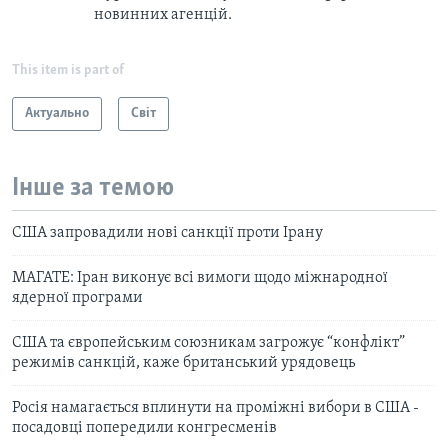
новинних агенцій.
This item is part of
Актуально
Світ
Інше за темою
США запровадили нові санкції проти Ірану
МАГАТЕ: Іран виконує всі вимоги щодо міжнародної
ядерної програми
США та європейським союзникам загрожує “конфлікт”
режимів санкцій, каже британський урядовець
Росія намагається вплинути на проміжні вибори в США -
посадовці попередили конгресменів