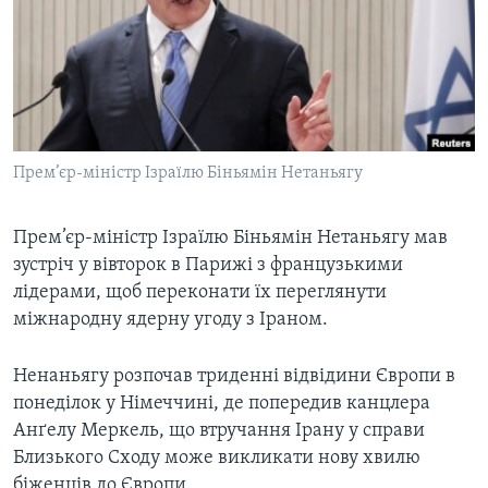
ВІДЕО
СУСПІЛЬСТВО
ТЕЛЕПРОГРАМИ
ЕКОНОМІКА
ENGLISH
ЧАС-TIME
ІСТОРІЇ УСПІХУ УКРАЇНЦІВ
БРИФІНГ ГОЛОСУ АМЕРИКИ
Learning English
СТУДІЯ ВАШИНГТОН
Прем’єр-міністр Ізраїлю Біньямін Нетаньягу
МИ В СОЦМЕРЕЖАХ
ВІКНО В АМЕРИКУ
Прем’єр-міністр Ізраїлю Біньямін Нетаньягу мав
ПРАЙМ-ТАЙМ
зустріч у вівторок в Парижі з французькими
ПОГЛЯД З ВАШИНГТОНА
лідерами, щоб переконати їх переглянути
Мови
міжнародну ядерну угоду з Іраном.
Ненаньягу розпочав триденні відвідини Європи в
понеділок у Німеччині, де попередив канцлера
Анґелу Меркель, що втручання Ірану у справи
Близького Сходу може викликати нову хвилю
біженців до Європи.