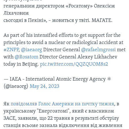
генеральним директором «Росатому» Олексієм
Ліхачовим
сьогодні в Пекіні», – мовиться у твіті. МАГАТЕ.
As part of his intensified efforts to get support for the
principles to avoid a nuclear or radiological accident at
#ZNPP
,
@iaeaorg
Director General
@rafaelmgrossi
met
with
@Rosatom
Director General Alexey Likhachev
today in Beijing.
pic.twitter.com/QQZQUOM8s2
— IAEA - International Atomic Energy Agency ⚛️
(@iaeaorg)
May 24, 2023
Як
повідомляв Голос Америки на почтку тижня
, в
українському "Енергоатомі", який є власником
ЗАСЕ, заявили, що 22 травня в результаті обстрілу
станція всьоме зазнала відключення від живлення