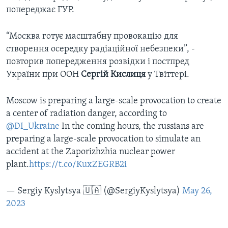
попереджає ГУР.
“Москва готує масштабну провокацію для
створення осередку радіаційної небезпеки”, -
повторив попередження розвідки і постпред
України при ООН
Сергій Кислиця
у Твіттері.
Moscow is preparing a large-scale provocation to create
a center of radiation danger, according to
@DI_Ukraine
In the coming hours, the russians are
preparing a large-scale provocation to simulate an
accident at the Zaporizhzhia nuclear power
plant.
https://t.co/KuxZEGRB2i
— Sergiy Kyslytsya 🇺🇦 (@SergiyKyslytsya)
May 26,
2023