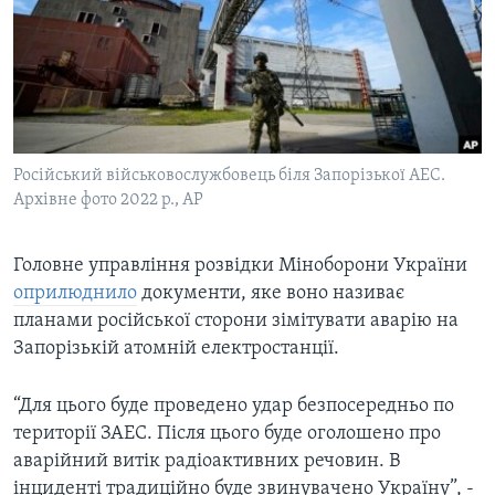
ВІДЕО
СУСПІЛЬСТВО
ТЕЛЕПРОГРАМИ
ЕКОНОМІКА
ENGLISH
ЧАС-TIME
ІСТОРІЇ УСПІХУ УКРАЇНЦІВ
БРИФІНГ ГОЛОСУ АМЕРИКИ
Learning English
СТУДІЯ ВАШИНГТОН
Російський військовослужбовець біля Запорізької АЕС.
МИ В СОЦМЕРЕЖАХ
Архівне фото 2022 р., AP
ВІКНО В АМЕРИКУ
ПРАЙМ-ТАЙМ
Головне управління розвідки Міноборони України
ПОГЛЯД З ВАШИНГТОНА
оприлюднило
документи, яке воно називає
Мови
планами російської сторони зімітувати аварію на
Запорізькій атомній електростанції.
“Для цього буде проведено удар безпосередньо по
території ЗАЕС. Після цього буде оголошено про
аварійний витік радіоактивних речовин. В
інциденті традиційно буде звинувачено Україну”, -