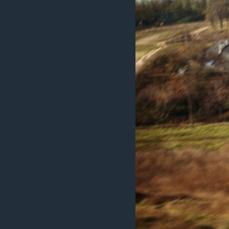
СУСПІЛЬСТВО
ТЕЛЕПРОГРАМИ
ЕКОНОМІКА
ENGLISH
ЧАС-TIME
ІСТОРІЇ УСПІХУ УКРАЇНЦІВ
БРИФІНГ ГОЛОСУ АМЕРИКИ
СТУДІЯ ВАШИНГТОН
ВІКНО В АМЕРИКУ
ПРАЙМ-ТАЙМ
ПОГЛЯД З ВАШИНГТОНА