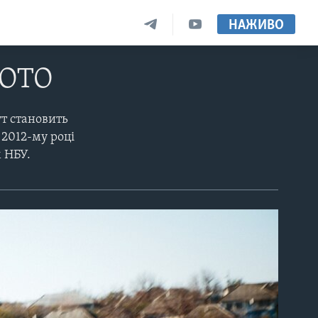
НАЖИВО
ФОТО
т становить
 2012-му році
м НБУ.