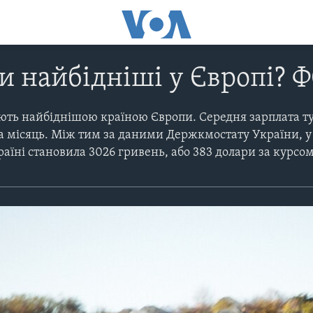
 найбідніші у Європі? 
ють найбіднішою країною Європи. Середня зарплата ту
а місяць. Між тим за даними Держкмостату України, у
раїні становила 3026 гривень, або 383 долари за курсо