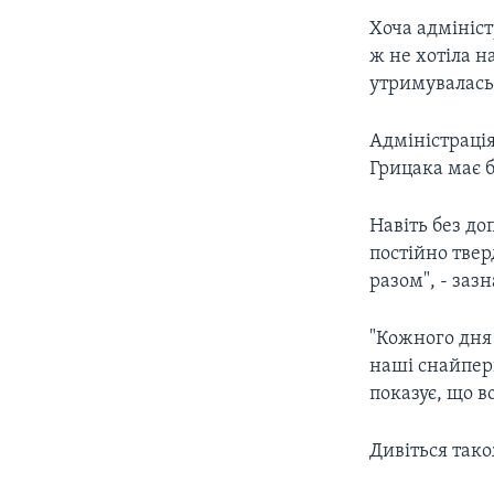
Хоча адмініст
ж не хотіла н
утримувалась 
Адміністрація
Грицака має б
Навіть без до
постійно твер
разом", - заз
"Кожного дня 
наші снайпер
показує, що в
Дивіться так