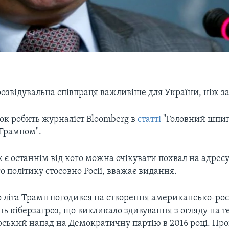
розвідувальна співпраця важливіше для України, ніж з
ок робить журналіст Bloomberg в
статті
"Головний шпи
Трампом".
 є останнім від кого можна очікувати похвал на адрес
о політику стосовно Росії, вважає видання.
о літа Трамп погодився на створення американсько-рос
ань кіберзагроз, що викликало здивування з огляду на те
рський напад на Демократичну партію в 2016 році. Пр