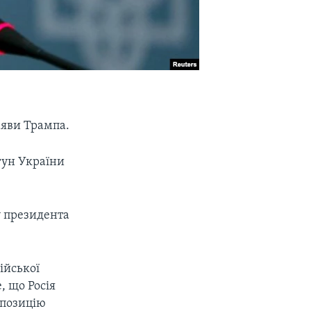
аяви Трампа.
гун України
у президента
ійської
, що Росія
опозицію