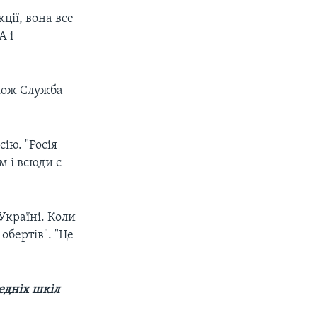
ції, вона все
А і
акож Служба
ію. "Росія
м і всюди є
Україні. Коли
бертів". "Це
редніх шкіл