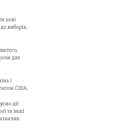
ти нові
 до виборів,
 лютого,
рози для
їна і
дентом США.
уємо дії
ої та інші
зазначив