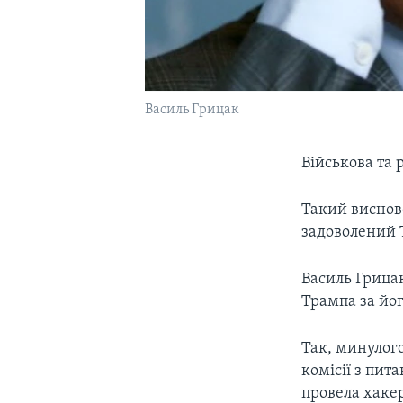
Василь Грицак
Військова та 
Такий виснов
задоволений 
Василь Грицак
Трампа за йог
Так, минулог
комісії з пит
провела хаке