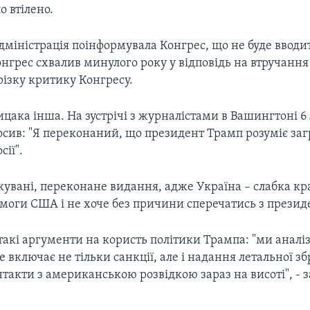
о втілено.
міністрація поінформувала Конгрес, що не буде вводи
Конгрес схвалив минулого року у відповідь на втручання
ізку критику Конгресу.
ицака інша. На зустрічі з журналістами в Вашингтоні 6
осив: "Я переконаний, що президент Трамп розуміє заг
сії".
ікувані, переконане видання, адже Україна – слабка кра
омоги США і не хоче без причини сперечатись з прези
такі аргументи на користь політики Трампа: "ми аналіз
 включає не тільки санкції, але і надання летальної збр
онтакти з американською розвідкою зараз на висоті", - 