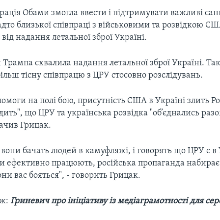
рація Обами змогла ввести і підтримувати важливі санк
адто близької співпраці з військовими та розвідкою СШ
від надання летальної зброї Україні.
 Трампа схвалила надання летальної зброї Україні. Т
ільш тісну співпрацю з ЦРУ стосовно розслідувань.
помоги на полі бою, присутність США в Україні злить Рос
дить", що ЦРУ та українська розвідка "об’єднались разо
начив Грицак.
вони бачать людей в камуфляжі, і говорять що ЦРУ є в 
и ефективно працюють, російська пропаганда набирає о
они вас бояться", - говорить Грицак.
ож:
Гриневич про ініціативу із медіаграмотності для се