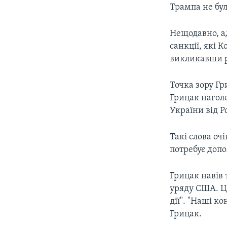
Трампа не бул
Нещодавно, ад
санкції, які 
викликавши р
Точка зору Гр
Грицак нагол
України від Ро
Такі слова оч
потребує доп
Грицак навів 
уряду США. Це
дії". "Наші к
Грицак.