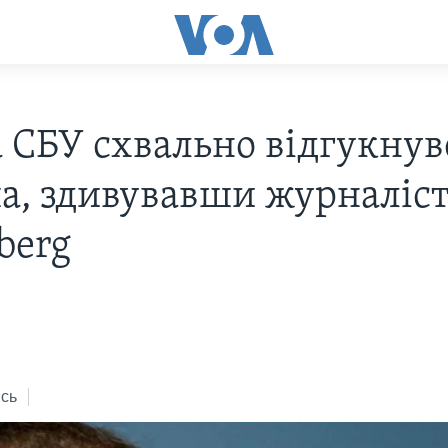
а СБУ схвально відгукнув
а, здивувавши журналіст
berg
сь