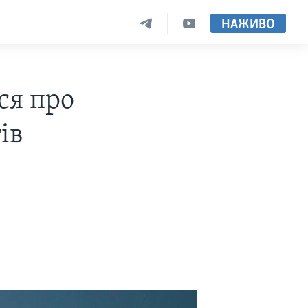
НАЖИВО
ся про
ів