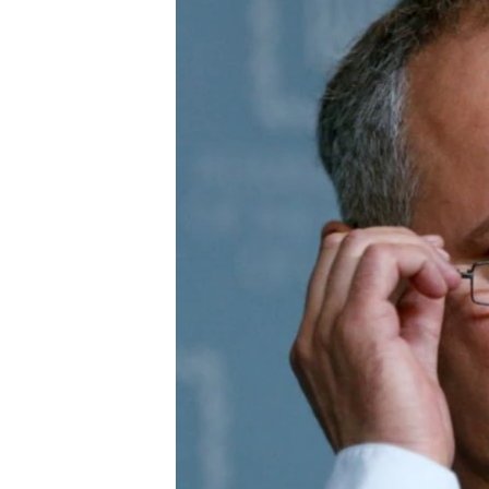
СУСПІЛЬСТВО
ТЕЛЕПРОГРАМИ
ЕКОНОМІКА
ENGLISH
ЧАС-TIME
ІСТОРІЇ УСПІХУ УКРАЇНЦІВ
БРИФІНГ ГОЛОСУ АМЕРИКИ
СТУДІЯ ВАШИНГТОН
ВІКНО В АМЕРИКУ
ПРАЙМ-ТАЙМ
ПОГЛЯД З ВАШИНГТОНА