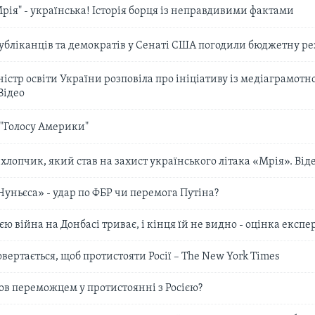
рія" - українська! Історія борця із неправдивими фактами
убліканців та демократів у Сенаті США погодили бюджетну ре
ністр освіти України розповіла про ініціативу із медіаграмотно
Відео
 "Голосу Америки"
хлопчик, який став на захист українського літака «Мрія». Від
ньєса» - удар по ФБР чи перемога Путіна?
ю війна на Донбасі триває, і кінця їй не видно - оцінка експе
вертається, щоб протистояти Росії – The New York Times
в переможцем у протистоянні з Росією?