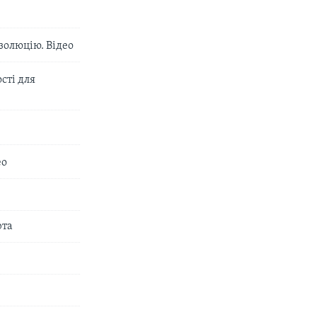
золюцію. Відео
сті для
ео
рта