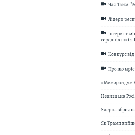
Час-Тайм. "М
Лідери респ
Інтерв'ю: мі
середніх шкіл. 
Конкурс від
Про що мріє 
«Меморандум Ну
Невизнана Росіє
Ядерна зброя по
Як Трамп вийшо