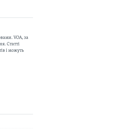
вами. VOA, за
я. Статті
ів і можуть