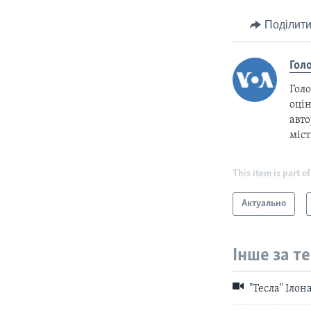
Поділити
Гол
Голо
оцін
авто
міс
This item is part of
Актуально
Інше за т
"Тесла" Ілон