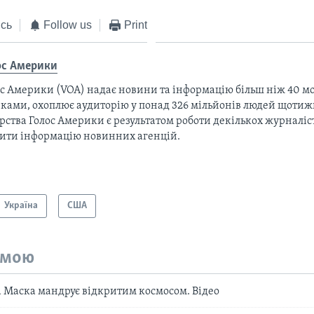
сь
Follow us
Print
ос Америки
с Америки (VOA) надає новини та інформацію більш ніж 40 мо
ками, охоплює аудиторію у понад 326 мільйонів людей щотижн
рства Голос Америки є результатом роботи декількох журналіст
тити інформацію новинних агенцій.
Україна
США
емою
а Маска мандрує відкритим космосом. Відео