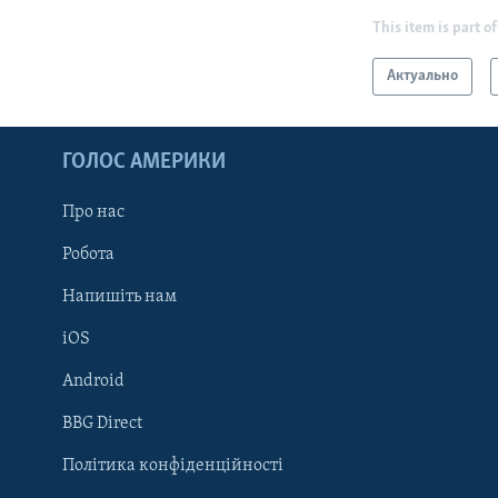
This item is part of
Актуально
ГОЛОС АМЕРИКИ
Про нас
Робота
Напишіть нам
iOS
Android
Learning English
BBG Direct
Політика конфіденційності
МИ В СОЦМЕРЕЖАХ