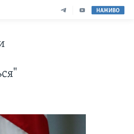
НАЖИВО
и
ся"