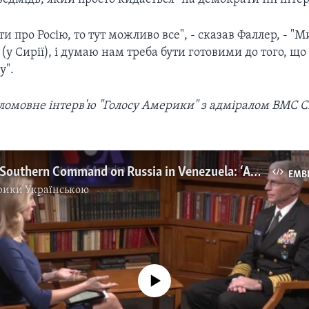
и про Росію, то тут можливо все", - сказав Фаллер, - "
(у Сирії), і думаю нам треба бути готовими до того, щ
у".
ломовне інтерв'ю "Голосу Америки" з адміралом ВМС
Head of US Southern Command on Russia in Venezuela: ‘Anything’s Possible'
EMB
рики Українською
No media source currently available