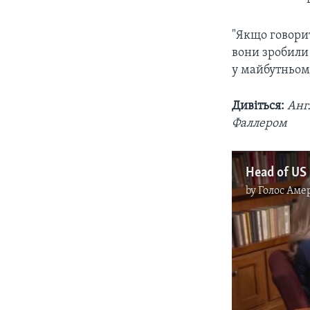
"Якщо говорит
вони зробили 
у майбутньом
Дивіться:
Анг
Фаллером
by
Голос Аме