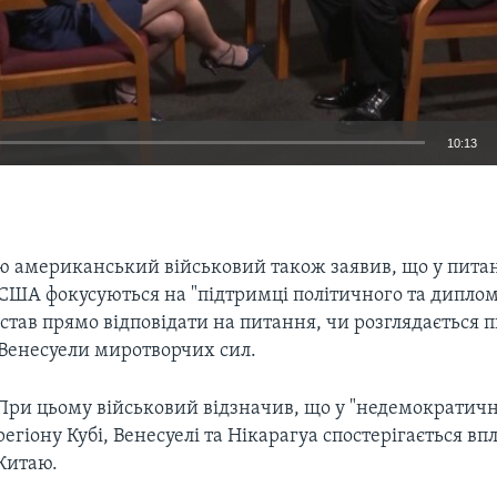
10:13
EMBED
в'ю американський військовий також заявив, що у пита
 США фокусуються на "підтримці політичного та дипло
 став прямо відповідати на питання, чи розглядається 
 Венесуели миротворчих сил.
При цьому військовий відзначив, що у "недемократичн
регіону Кубі, Венесуелі та Нікарагуа спостерігається впл
Китаю.