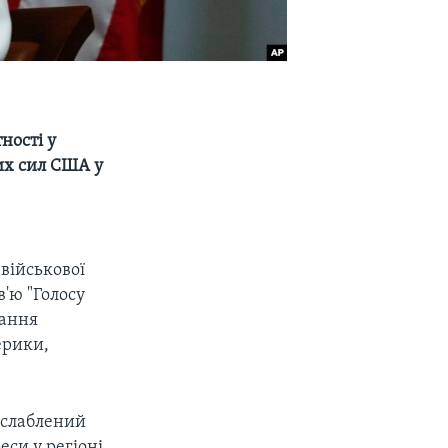
ності у
их сил США у
військової
в'ю "Голосу
вання
ерики,
 ослаблений
си у регіоні.