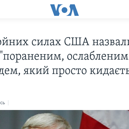
ойних силах США назвал
 "пораненим, ослабленим
дем, який просто кидаєть
сь