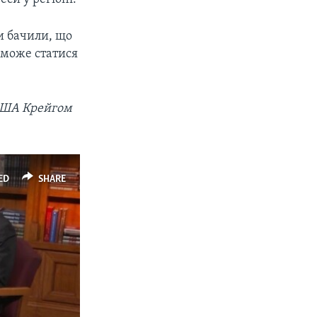
Ми бачили, що
о може статися
 США Крейгом
ED
SHARE