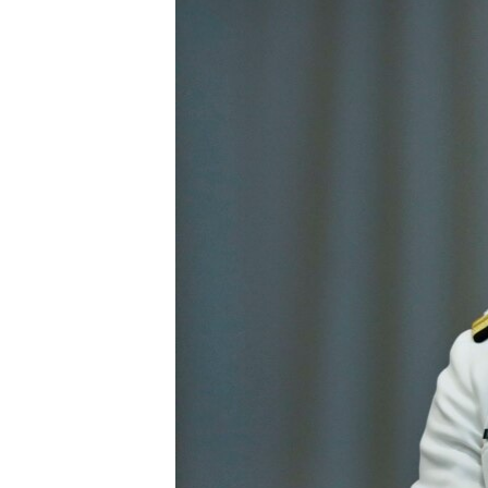
СУСПІЛЬСТВО
ТЕЛЕПРОГРАМИ
ЕКОНОМІКА
ENGLISH
ЧАС-TIME
ІСТОРІЇ УСПІХУ УКРАЇНЦІВ
БРИФІНГ ГОЛОСУ АМЕРИКИ
СТУДІЯ ВАШИНГТОН
ВІКНО В АМЕРИКУ
ПРАЙМ-ТАЙМ
ПОГЛЯД З ВАШИНГТОНА