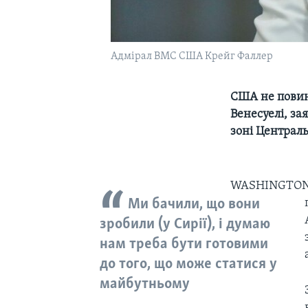
Адмірал ВМС США Крейг Фаллер
США не повин
Венесуелі, з
зоні Централ
WASHINGTO
Ми бачили, що вони
зробили (у Сирії), і думаю
нам треба бути готовими
до того, що може статися у
майбутньому