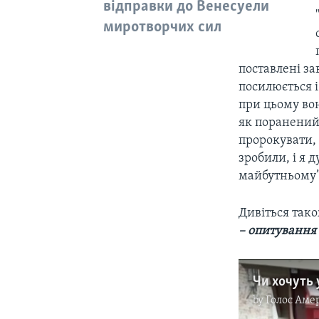
відправки до Венесуели
миротворчих сил
поставлені за
посилюється і 
при цьому вон
як поранений,
пророкувати, 
зробили, і я 
майбутньому”,
Дивіться так
– опитування
by
Голос Аме