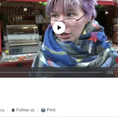
No media source currently available
2:11
EMBED
сь
Follow us
Print