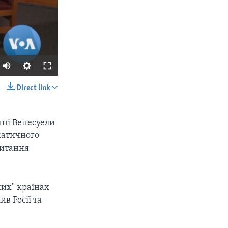
Direct link
SHARE
нні Венесуели
матичного
питання
их" країнах
px
width
ив Росії та