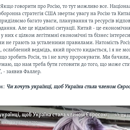
"Якщо говорити про Росію, то тут можливо все. Націона
оборонна стратегія США звертає увагу на Росію та Кит
приділяємо багато уваги, планування та ресурсів відпов
вдання. Але це відмінні ситуації. Китай - це економічн
у них є цілком легітимні економічні та бізнес інтереси 
и не грають за усталеними правилами. Натомість Росі
 ослаблений ведмідь, який просто кидається, і я не м
що зробить Росія, та і не хочу пророкувати. Ми бачили
думаю, що нам треба бути готовити до того, що може ста
 - заявив Фаллер.
ож:
Чи хочуть українці, щоб Україна стала членом Євро
Чи хочуть українці, щоб Україна стала членом Євросоюзу і НАТО – опитування. Відео
EMB
рики Українською