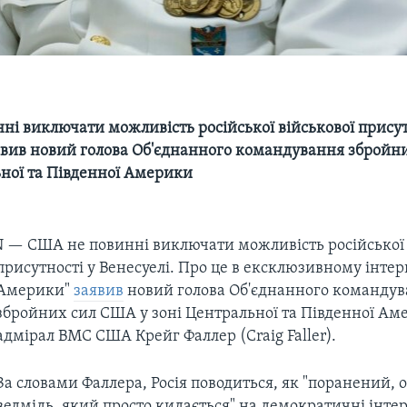
ні виключати можливість російської військової присут
аявив новий голова Об'єднанного командування збройн
ьної та Південної Америки
N —
США не повинні виключати можливість російської 
присутності у Венесуелі. Про це в ексклюзивному інтер
Америки"
заявив
новий голова Об'єднанного команду
збройних сил США у зоні Центральної та Південної Ам
адмірал ВМС США Крейг Фаллер (Craig Faller).
За словами Фаллера, Росія поводиться, як "поранений,
ведмідь, який просто кидається" на демократичні інтере