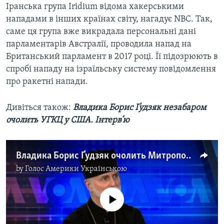
Іранська група Iridium відома хакерськими
нападами в інших країнах світу, нагадує NBC. Так,
саме ця група вже викрадала персональні дані
парламентарів Австралії, проводила напад на
Британський парламент в 2017 році. Її підозрюють в
спробі нападу на ізраїльську систему повідомлення
про ракетні напади.
Дивіться також:
Владика Борис Ґудзяк незабаром
очолить УГКЦ у США. Інтерв’ю
Владика Борис Ґудзяк очолить Митрополію УГКЦ в США. Інтерв’ю
by
Голос Америки Українською
No media source currently available