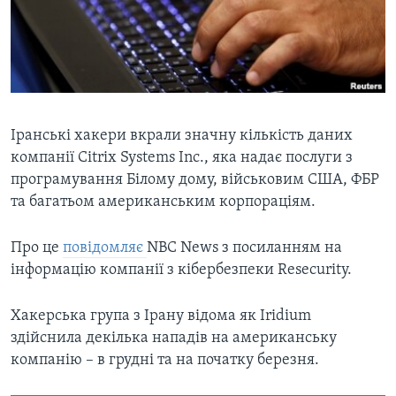
ВІДЕО
СУСПІЛЬСТВО
ТЕЛЕПРОГРАМИ
ЕКОНОМІКА
ENGLISH
ЧАС-TIME
ІСТОРІЇ УСПІХУ УКРАЇНЦІВ
БРИФІНГ ГОЛОСУ АМЕРИКИ
Learning English
СТУДІЯ ВАШИНГТОН
Іранські хакери вкрали значну кількість даних
компанії Citrix Systems Inc., яка надає послуги з
МИ В СОЦМЕРЕЖАХ
ВІКНО В АМЕРИКУ
програмування Білому дому, військовим США, ФБР
ПРАЙМ-ТАЙМ
та багатьом американським корпораціям.
ПОГЛЯД З ВАШИНГТОНА
Мови
Про це
повідомляє
NBC News з посиланням на
інформацію компанії з кібербезпеки Resecurity.
Хакерська група з Ірану відома як Iridium
здійснила декілька нападів на американську
компанію – в грудні та на початку березня.