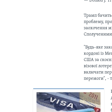
— Donald J. 
Трамп бачить
проблему, про
заохочення мі
Сполученими
"Будь-яке зак
кордоні із М
США за скоєн
візової лотере
включати пере
перемоги", - 