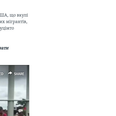
США, що вкупі
х мігрантів,
буцімто
зати
ED
SHARE