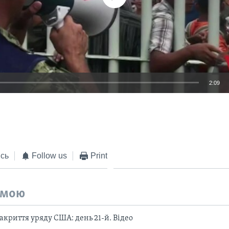
2:09
EMBED
сь
Follow us
Print
емою
криття уряду США: день 21-й. Відео