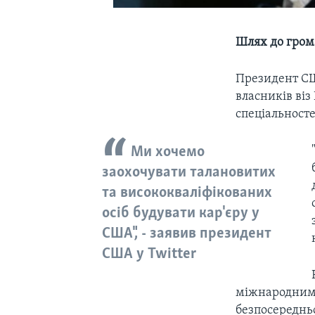
Шлях до грома
Президент СШ
власників ві
спеціальносте
Ми хочемо
заохочувати талановитих
та висококваліфікованих
осіб будувати кар'єру у
США", - заявив президент
США у Twitter
міжнародним 
безпосереднь