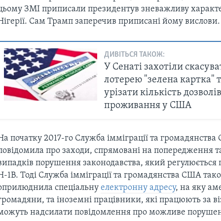
цьому ЗМІ приписали президентув зневажливу характ
Нігерії. Сам Трамп заперечив приписані йому вислови.
ДИВІТЬСЯ ТАКОЖ:
У Сенаті захотіли скасува
лотерею "зелена картка" т
урізати кількість дозволів
проживання у США
На початку 2017-го Служба імміграції та громадянства
повідомила про заходи, спрямовані на попередження т
випадків порушення законодавства, який регулюється 
H-1B. Тоді Служба імміграції та громадянства США так
оприлюднила спеціальну
електронну адресу
, на яку а
громадяни, та іноземні працівники, які працюють за ві
можуть надсилати повідомлення про можливе порушен