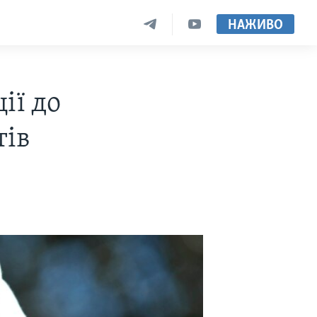
НАЖИВО
ії до
тів