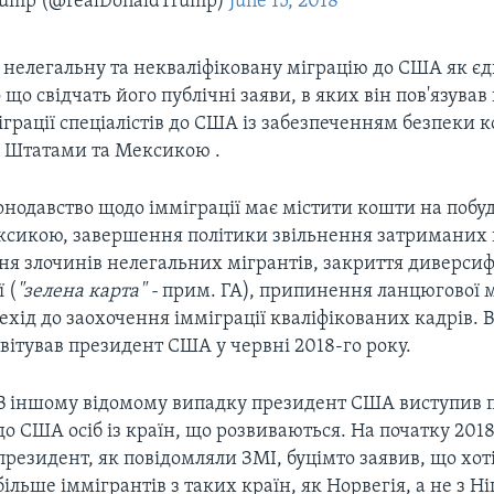
Trump (@realDonaldTrump)
June 15, 2018
 нелегальну та некваліфіковану міграцію до США як є
 що свідчать його публічні заяви, в яких він пов'язува
грації спеціалістів до США із забезпеченням безпеки 
 Штатами та Мексикою .
онодавство щодо імміграції має містити кошти на побуд
ексикою, завершення політики звільнення затриманих 
ня злочинів нелегальних мігрантів, закриття диверсиф
ї (
"зелена карта" -
прим. ГА), припинення ланцюгової мі
хід до заохочення імміграції кваліфікованих кадрів. 
твітував президент США у червні 2018-го року.
В іншому відомому випадку президент США виступив п
до США осіб із країн, що розвиваються. На початку 2018
президент, як повідомляли ЗМІ, буцімто заявив, що хот
більше іммігрантів з таких країн, як Норвегія, а не з Ні