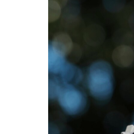
СУСПІЛЬСТВО
ТЕЛЕПРОГРАМИ
ЕКОНОМІКА
ENGLISH
ЧАС-TIME
ІСТОРІЇ УСПІХУ УКРАЇНЦІВ
БРИФІНГ ГОЛОСУ АМЕРИКИ
СТУДІЯ ВАШИНГТОН
ВІКНО В АМЕРИКУ
ПРАЙМ-ТАЙМ
ПОГЛЯД З ВАШИНГТОНА