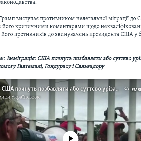
законодавства.
Трамп виступає противником нелегальної міграції до 
з його критичними коментарями щодо некваліфіковани
 його противників до звинувачень президента США у 
.
ож:
Імміграція: США почнуть позбавляти або суттєво урі
омогу Гватемалі, Гондурасу і Сальвадору
Імміграція: США почнуть позбавляти або суттєво урізати фінансову допомогу Гватемалі, Гондурасу і Сальвадору.
EMB
рики Українською
No media source currently available