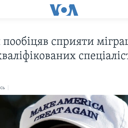
 пообіцяв сприяти міграц
валіфікованих спеціаліс
сь