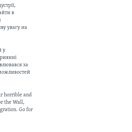
устрії,
айти в
и
ву увагу на
й у
приянні
овлювався за
 можливостей
ir horrible and
r the Wall,
gration. Go for