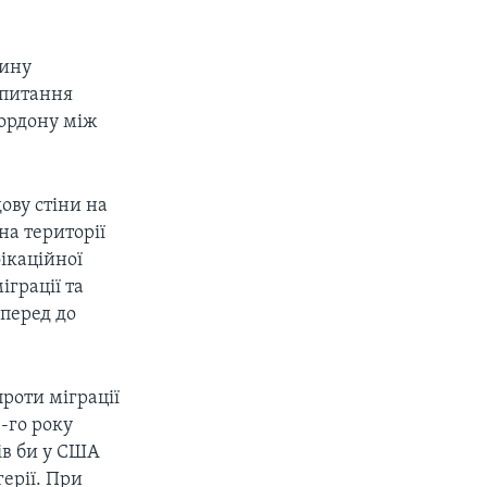
дину
в питання
кордону між
ову стіни на
на території
ікаційної
грації та
Вперед до
роти міграції
-го року
ів би у США
герії. При