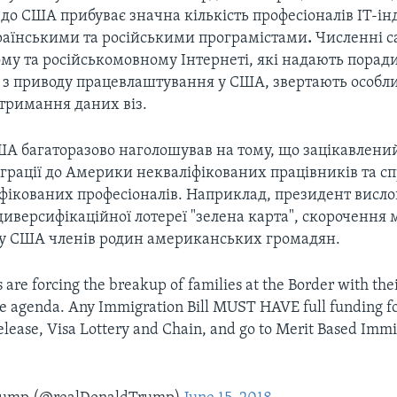
 до США прибуває значна кількість професіоналів ІТ-інд
раїнськими та російськими програмістами
.
Численні с
му та російськомовному Інтернеті, які надають порад
 з приводу працевлаштування у США, звертають особли
тримання даних віз.
А багаторазово наголошував на тому, що зацікавлени
іграції до Америки некваліфікованих працівників та с
іфікованих професіоналів. Наприклад, президент висл
иверсифікаційної лотереї "зелена карта", скорочення
ї у США членів родин американських громадян.
are forcing the breakup of families at the Border with the
ive agenda. Any Immigration Bill MUST HAVE full funding fo
lease, Visa Lottery and Chain, and go to Merit Based Immi