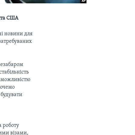
ента США
ні новини для
затребуваних
незабаром
стабільність
ю можливістю
хочемо
 будувати
 роботу
ими візами,