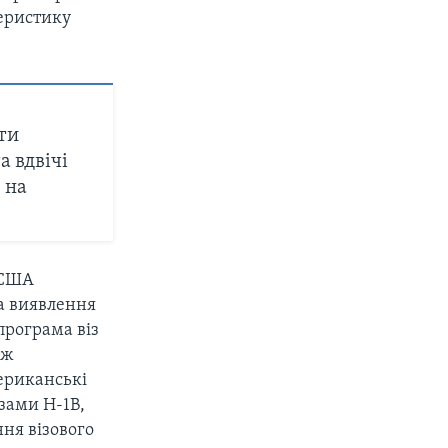
еристику
ти
а вдвічі
 на
 США
а виявлення
програма віз
ож
мериканські
зами H-1B,
ня візового