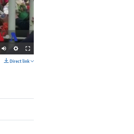
Direct link
SHARE
px
width