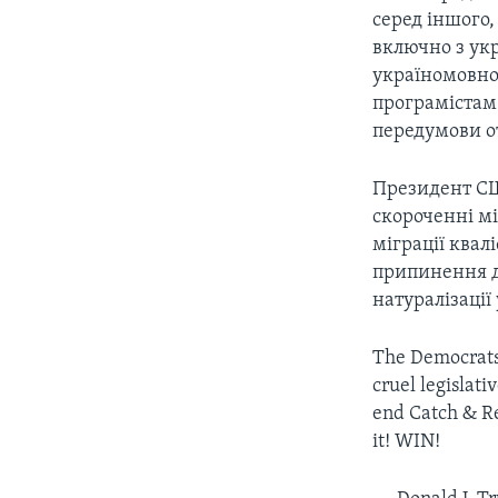
серед іншого,
включно з ук
україномовно
програмістам
передумови о
Президент СШ
скороченні м
міграції квал
припинення д
натуралізаці
The Democrats 
cruel legislat
end Catch & Re
it! WIN!