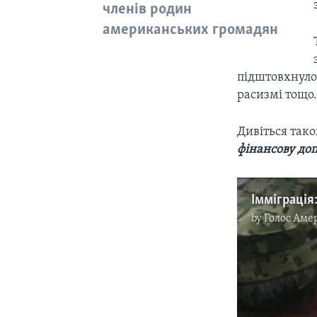
членів родин
американських громадян
підштовхнуло
расизмі тощо
Дивіться так
фінансову доп
by
Голос Аме