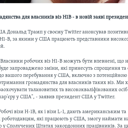
дянства для власників віз H1B - в новій заяві презид
А Дональд Трамп у своєму Twitter анонсував позитив
з H1-B, за якими у США працюють представники високо
й.
"Власники робочих віз H1-B можуть бути впевнені, що 
буде запроваджено зміни, які принесуть спрощення та 
до вашого перебування у США, включно з потенційно
отримання громадянства для власників таких віз. Ми 
заохочувати талановитих та висококваліфікованих осіб
кар'єру у США", - заявив президент США у Twitter.
Робочі візи H-1B, як і візи L-1, дають американським та
роботодавцям, які працюють у США, змогу наймати на
о у Сполучених Штатах закордонних працівників. За ц